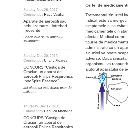
Ce fel de medicament
Sunday, Nov 26, 2017
Comment by
Radu Vasiliu
Tratamentul sinuzitei in
Indicat este sa mergeti
Aparate de aerosoli sau
nebulizatoare - Intrebari
simptomele si sa evitati
frecvente
medicamentele din stare 
afectat. Medicul curan
Foarte bun si util articolul!
Multumim!...
tipurile de medicamente 
administrate cu un apar
sinuzitei va poate scap
Sunday, Dec 20, 2015
adverse. Daca sinuzita 
Comment by
Urianu Floarea
organismul va raspunde m
CONCURS "Castiga de
ajutorul aparatului de a
Craciun un aparat de
aerosoli Philips Respironics
InnoSpire Essence"
imi place ca este foarte usor de
utilizat...
Thursday, Dec 17, 2015
Comment by
Cabulca Madalina
CONCURS "Castiga de
Craciun un aparat de
aerosoli Philips Respironics