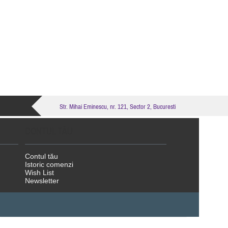
Str. Mihai Eminescu, nr. 121, Sector 2, Bucuresti
CONTUL TĂU
Contul tău
Istoric comenzi
Wish List
Newsletter