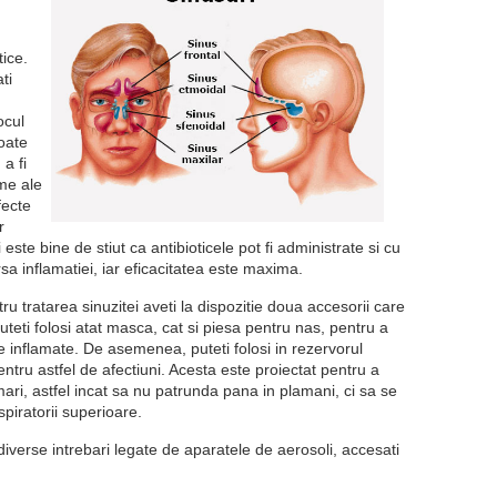
tice.
ti
ocul
oate
 a fi
ome ale
fecte
r
te bine de stiut ca antibioticele pot fi administrate si cu
rsa inflamatiei, iar eficacitatea este maxima.
ru tratarea sinuzitei aveti la dispozitie doua accesorii care
Puteti folosi atat masca, cat si piesa pentru nas, pentru a
le inflamate. De asemenea, puteti folosi in rezervorul
ntru astfel de afectiuni. Acesta este proiectat pentru a
ari, astfel incat sa nu patrunda pana in plamani, ci sa se
spiratorii superioare.
diverse intrebari legate de aparatele de aerosoli, accesati