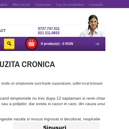
agină
Wish List (0)
Contul meu
Coş de cumpărături
Comandă
0727.747.511
ACT
021 211.0652
0 produs(e) - 0 RON
NUZITA CRONICA
 multe ori simptomele sunt foarte suparatoare, astfel incat bolnavii
 cand simptomele nu trec dupa 12 saptamani si revin chiar
 sau a polipilor, dar exista si cazuri in care, din cauza unui
ongestie nazala si mucus ingrosat si decolorat, respiratie