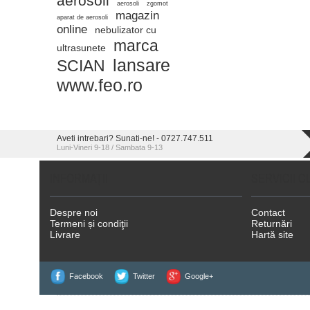
aerosoli
aerosoli
zgomot
magazin
aparat de aerosoli
online
nebulizator cu
marca
ultrasunete
lansare
SCIAN
www.feo.ro
Aveti intrebari? Sunati-ne! - 0727.747.511
Luni-Vineri 9-18 / Sambata 9-13
INFORMAŢII
SERVICII C
Despre noi
Contact
Termeni și condiţii
Returnări
Livrare
Hartă site
Facebook
Twitter
Google+