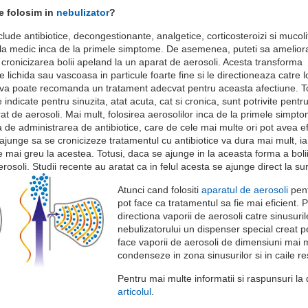
e folosim in
nebulizator
?
clude antibiotice, decongestionante, analgetice, corticosteroizi si mucoli
 la medic inca de la primele simptome. De asemenea, puteti sa ameliora
 cronicizarea bolii apeland la un aparat de aerosoli. Acesta transforma
lichida sau vascoasa in particule foarte fine si le directioneaza catre l
t va poate recomanda un tratament adecvat pentru aceasta afectiune. T
indicate pentru sinuzita, atat acuta, cat si cronica, sunt potrivite pentru
at de aerosoli. Mai mult, folosirea aerosolilor inca de la primele simpt
a de administrarea de antibiotice, care de cele mai multe ori pot avea e
ajunge sa se cronicizeze tratamentul cu antibiotice va dura mai mult, ia
ai greu la acestea. Totusi, daca se ajunge in la aceasta forma a bolii es
erosoli. Studii recente au aratat ca in felul acesta se ajunge direct la su
Atunci cand folositi
aparatul de aerosoli
pent
pot face ca tratamentul sa fie mai eficient. 
directiona vaporii de aerosoli catre sinusuri
nebulizatorului un dispenser special creat pe
face vaporii de aerosoli de dimensiuni mai m
condenseze in zona sinusurilor si in caile re
Pentru mai multe informatii si raspunsuri la 
articolul
.