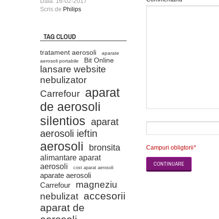
Data: 16-02-2017
Scris de
Philips
TAG CLOUD
tratament aerosoli
aparate
Bit Online
aerosoli portabile
lansare website
nebulizator
aparat
Carrefour
de aerosoli
silentios
aparat
aerosoli ieftin
aerosoli
bronsita
Campuri obligtorii
*
alimantare aparat
CONTINUARE
aerosoli
cost aparat aerosoli
aparate aerosoli
magneziu
Carrefour
accesorii
nebulizat
aparat de