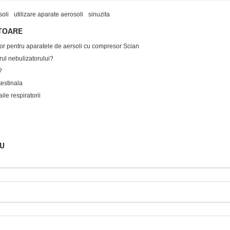
soli
utilizare aparate aerosoli
sinuzita
TOARE
or pentru aparatele de aersoli cu compresor Scian
rul nebulizatorului?
?
testinala
ile respiratorii
U