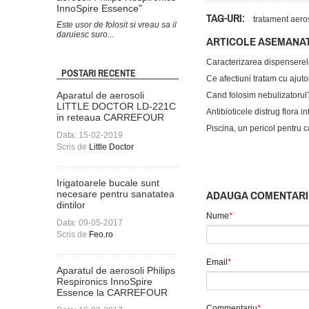
InnoSpire Essence"
TAG-URI:
tratament aero
Este usor de folosit si vreau sa il
daruiesc suro...
ARTICOLE ASEMANA
Caracterizarea dispenserel
POSTARI RECENTE
Ce afectiuni tratam cu ajuto
Aparatul de aerosoli
Cand folosim nebulizatorul
LITTLE DOCTOR LD-221C
Antibioticele distrug flora in
in reteaua CARREFOUR
Piscina, un pericol pentru ca
Data: 15-02-2019
Scris de
Little Doctor
Irigatoarele bucale sunt
necesare pentru sanatatea
ADAUGA COMENTARI
dintilor
Nume
*
Data: 09-05-2017
Scris de
Feo.ro
Email
*
Aparatul de aerosoli Philips
Respironics InnoSpire
Essence la CARREFOUR
Commentariu
*