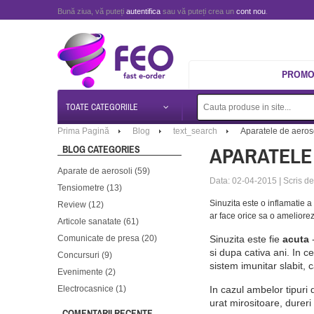
Bună ziua, vă puteți
autentifica
sau vă puteți crea un
cont nou
.
PROMOT
TOATE CATEGORIILE
Prima Pagină
Blog
text_search
Aparatele de aeroso
BLOG CATEGORIES
APARATELE 
Aparate de aerosoli (59)
Data: 02-04-2015
|
Scris d
Tensiometre (13)
Sinuzita este o inflamatie a
Review (12)
ar face orice sa o ameliore
Articole sanatate (61)
Comunicate de presa (20)
Sinuzita este fie
acuta
-
si dupa cativa ani. In c
Concursuri (9)
sistem imunitar slabit, c
Evenimente (2)
Electrocasnice (1)
In cazul ambelor tipuri 
urat mirositoare, dureri
COMENTARII RECENTE