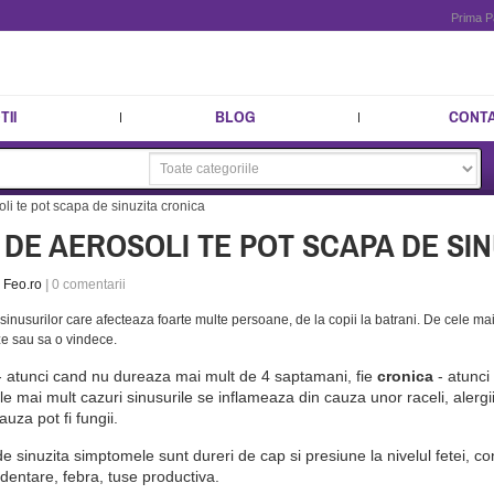
Prima P
II
BLOG
CONT
li te pot scapa de sinuzita cronica
DE AEROSOLI TE POT SCAPA DE SI
e
Feo.ro
|
0
comentarii
 sinusurilor care afecteaza foarte multe persoane, de la copii la batrani. De cele mai
ze sau sa o vindece.
 atunci cand nu dureaza mai mult de 4 saptamani, fie
cronica
- atunci
ele mai mult cazuri sinusurile se inflameaza din cauza unor raceli, alergii
auza pot fi fungii.
de sinuzita simptomele sunt dureri de cap si presiune la nivelul fetei, c
 dentare, febra, tuse productiva.