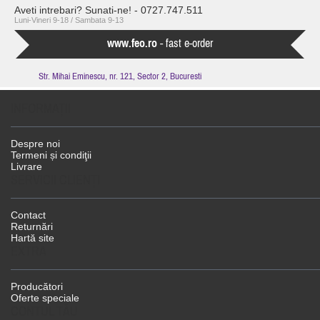
Aveti intrebari? Sunati-ne! - 0727.747.511
Luni-Vineri 9-18 / Sambata 9-13
www.feo.ro
- fast e-order
Str. Mihai Eminescu, nr. 121, Sector 2, Bucuresti
INFORMAŢII
Despre noi
Termeni și condiţii
Livrare
SERVICII CLIENŢI
Contact
Returnări
Hartă site
EXTRA
Producători
Oferte speciale
CONTUL TĂU