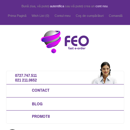
Bună ziua, vă puteți
autentifica
sau vă puteți crea un
cont nou
.
Prima Pagină
Wish List (0)
Contul meu
Coş de cumpărături
Comandă
0727.747.511
021 211.0652
CONTACT
BLOG
PROMOTII