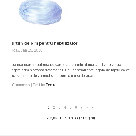
Furtun de 6 m pentru nebulizator
Friday, Jan 15, 2016
Cea mai mare problema pe care o au parintii atunci cand vine vorba
despre administrarea tratamentului cu aerosoli este legata de faptul ca cei
mici se sperie de zgomot si, uneori, chiar si de aparat.
0
Comments
|
Post by
Feo.ro
1
2
3
4
5
6
7
>
>|
Afişare 1 - 5 din 33 (7 Pagini)