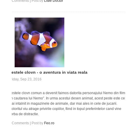
0
Comments
|
Post by
Little Doctor
Pestele clovn - o aventura in viata reala
Friday, Sep 23, 2016
Pestele clovn comun a devenit faimos datorita personajului Nemo din filmul
“In cautarea lui Nemo”. In urma acestui desen animat, acest peste este cel
mai intalnit in magazinele de animale, dar mai ales in cele de jucarii.
Coloritul viu atrage privirile copiilor, fiind in topul preferintelor cand vine
vorba de distractie.
0
Comments
|
Post by
Feo.ro