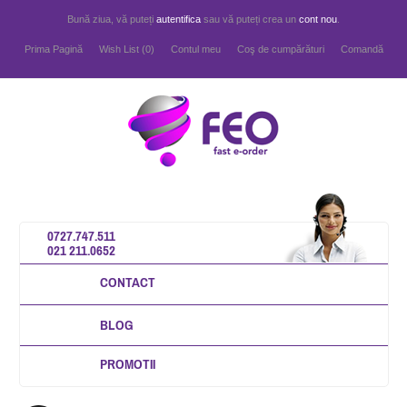
Bună ziua, vă puteți
autentifica
sau vă puteți crea un
cont nou
.
Prima Pagină
Wish List (0)
Contul meu
Coş de cumpărături
Comandă
0727.747.511
021 211.0652
CONTACT
BLOG
PROMOTII