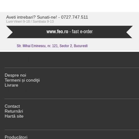
Aveti intrebari? Sunati-ne! - 0727.747.511
Luni-Vineri 9-18 / Sambata 9-13
www.feo.ro
- fast e-order
Str. Mihai Eminescu, nr. 121, Sector 2, Bucuresti
INFORMAŢII
Despre noi
Termeni și condiţii
Livrare
SERVICII CLIENŢI
Contact
Returnări
Hartă site
EXTRA
Producători