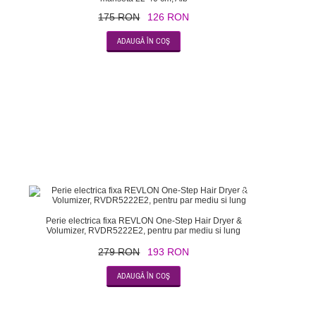
175 RON
126 RON
-31
Perie electrica fixa REVLON One-Step Hair Dryer &
Volumizer, RVDR5222E2, pentru par mediu si lung
279 RON
193 RON