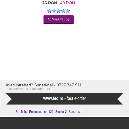
75 RON
40 RON
Aveti intrebari? Sunati-ne! - 0727.747.511
Luni-Vineri 9-18 / Sambata 9-13
www.feo.ro
- fast e-order
Str. Mihai Eminescu, nr. 121, Sector 2, Bucuresti
INFORMAŢII