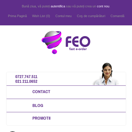
Bună ziua, vă puteți
autentifica
sau vă puteți crea un
cont nou
.
Prima Pagină
Wish List (0)
Contul meu
Coş de cumpărături
Comandă
0727.747.511
021 211.0652
CONTACT
BLOG
PROMOTII