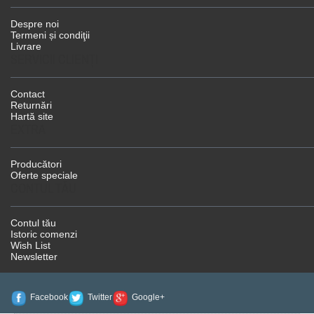
Despre noi
Termeni și condiţii
Livrare
SERVICII CLIENŢI
Contact
Returnări
Hartă site
EXTRA
Producători
Oferte speciale
CONTUL TĂU
Contul tău
Istoric comenzi
Wish List
Newsletter
Facebook
Twitter
Google+