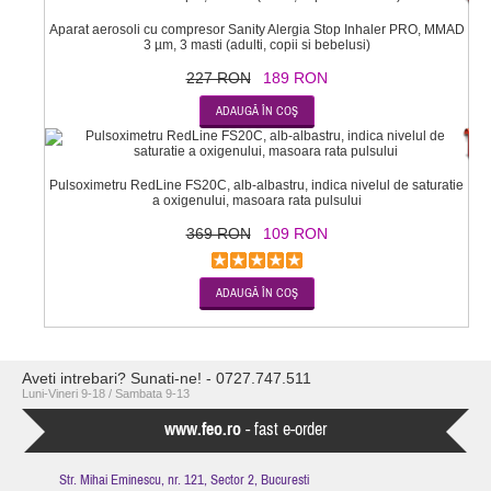
Aparat aerosoli cu compresor Sanity Alergia Stop Inhaler PRO, MMAD
3 µm, 3 masti (adulti, copii si bebelusi)
227 RON
189 RON
-7
Pulsoximetru RedLine FS20C, alb-albastru, indica nivelul de saturatie
a oxigenului, masoara rata pulsului
369 RON
109 RON
Aveti intrebari? Sunati-ne! - 0727.747.511
Luni-Vineri 9-18 / Sambata 9-13
www.feo.ro
- fast e-order
Str. Mihai Eminescu, nr. 121, Sector 2, Bucuresti