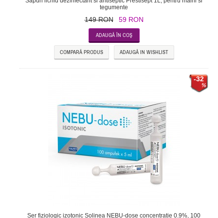
Sapun lichid dezinfectant si antiseptic Prestisept 1L, pentru maini si
tegumente
149 RON
59 RON
COMPARĂ PRODUS
ADAUGĂ IN WISHLIST
-32
Ser fiziologic izotonic Solinea NEBU-dose concentratie 0.9%, 100