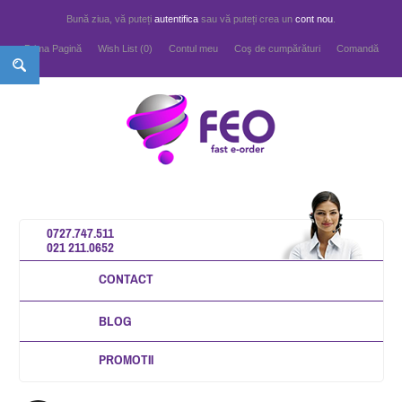
Bună ziua, vă puteți
autentifica
sau vă puteți crea un
cont nou
.
Prima Pagină
Wish List (0)
Contul meu
Coş de cumpărături
Comandă
0727.747.511
021 211.0652
CONTACT
BLOG
PROMOTII