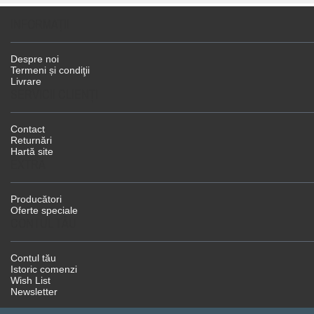
INFORMAŢII
Despre noi
Termeni și condiţii
Livrare
SERVICII CLIENŢI
Contact
Returnări
Hartă site
EXTRA
Producători
Oferte speciale
CONTUL TĂU
Contul tău
Istoric comenzi
Wish List
Newsletter