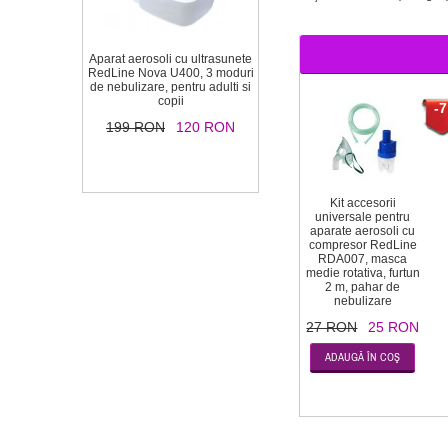
Aparat aerosoli cu ultrasunete
RedLine Nova U400, 3 moduri
de nebulizare, pentru adulti si
copii
-7
199 RON
120 RON
Kit accesorii
universale pentru
aparate aerosoli cu
compresor RedLine
RDA007, masca
medie rotativa, furtun
2 m, pahar de
nebulizare
27 RON
25 RON