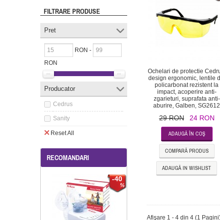
FILTRARE PRODUSE
Pret
RON -
RON
Ochelari de protectie Cedr
design ergonomic, lentile d
policarbonat rezistent la
Producator
impact, acoperire anti-
zgarieturi, suprafata anti-
Cedrus
aburire, Galben, SG261
29 RON
24 RON
Sanity
Reset All
COMPARĂ PRODUS
RECOMANDARI
ADAUGĂ IN WISHLIST
-40
Afişare 1 - 4 din 4 (1 Pagini