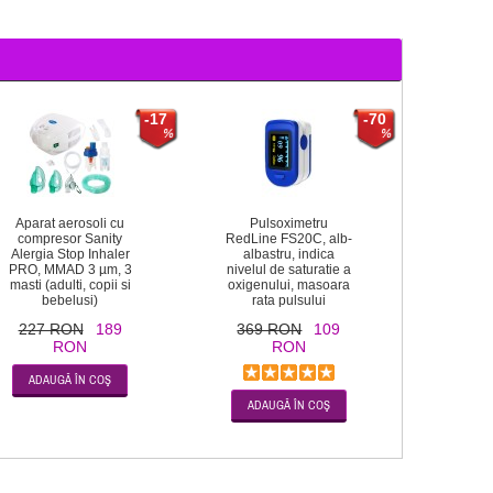
-17
-70
Aparat aerosoli cu
Pulsoximetru
compresor Sanity
RedLine FS20C, alb-
Alergia Stop Inhaler
albastru, indica
PRO, MMAD 3 µm, 3
nivelul de saturatie a
masti (adulti, copii si
oxigenului, masoara
bebelusi)
rata pulsului
227 RON
189
369 RON
109
RON
RON