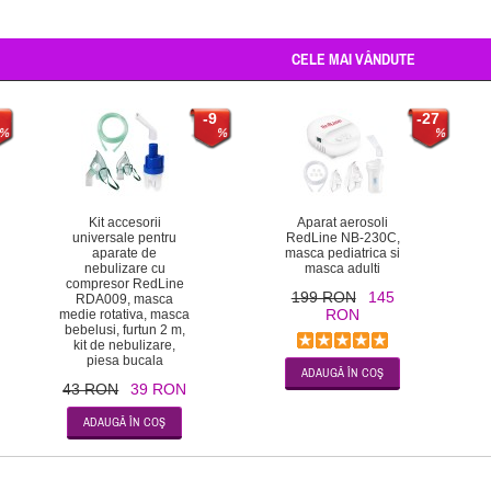
CELE MAI VÂNDUTE
-9
-27
Kit accesorii
Aparat aerosoli
universale pentru
RedLine NB-230C,
aparate de
masca pediatrica si
nebulizare cu
masca adulti
compresor RedLine
199 RON
145
RDA009, masca
RON
medie rotativa, masca
bebelusi, furtun 2 m,
kit de nebulizare,
piesa bucala
43 RON
39 RON