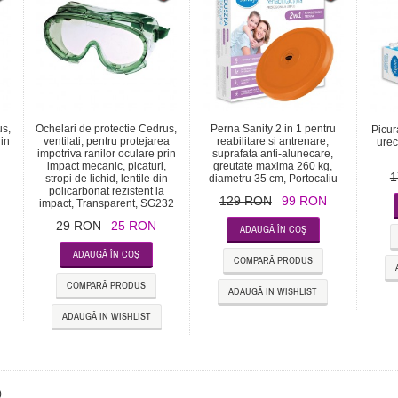
us,
Ochelari de protectie Cedrus,
Perna Sanity 2 in 1 pentru
Picur
in
ventilati, pentru protejarea
reabilitare si antrenare,
urec
impotriva ranilor oculare prin
suprafata anti-alunecare,
impact mecanic, picaturi,
greutate maxima 260 kg,
1
stropi de lichid, lentile din
diametru 35 cm, Portocaliu
2
policarbonat rezistent la
129 RON
99 RON
impact, Transparent, SG232
29 RON
25 RON
COMPARĂ PRODUS
COMPARĂ PRODUS
ADAUGĂ IN WISHLIST
ADAUGĂ IN WISHLIST
)