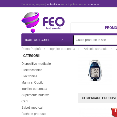
Bună ziua, vă puteți
autentifica
sau vă puteți crea un
cont nou
.
PROMOT
TOATE CATEGORIILE
Prima Pagină
Ingrijire personala
Articole sanatate
CATEGORII
Dispozitive medicale
Electrocasnice
Electronice
Mama si Copilul
Ingrijire personala
Suplimente nutritive
COMPARARE PRODUSE 
Carti
Saboti medicali
-1
Pachete produse