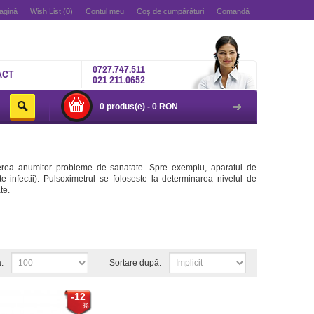
agină
Wish List (0)
Contul meu
Coş de cumpărături
Comandă
0727.747.511
ACT
021 211.0652
0 produs(e) - 0 RON
ierea anumitor probleme de sanatate. Spre exemplu, aparatul de
te infectii). Pulsoximetrul se foloseste la determinarea nivelul de
te.
:
Sortare după:
-12