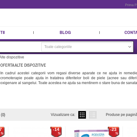
Prima P
II
BLOG
CONT
Alte dispozitive
OFERTA ALTE DISPOZITIVE
In cadrul acestei categorii vom regasi diverse aparate ce ne ajuta in remed
cromoterapie poate ajuta in tratatrea diferitelor boli de piele (acnee sau diferi
oxigenare al sangelui. Toate acestea ne ajuta sa mentinem o stare buna de sanata
(0)
Vizualizare ca:
Produse pe pagină
7
-14
-23