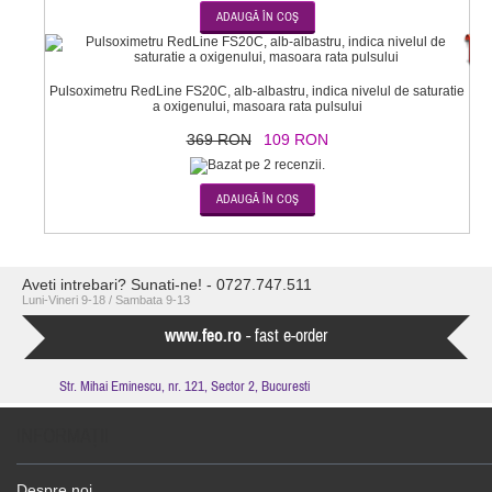
-7
Pulsoximetru RedLine FS20C, alb-albastru, indica nivelul de saturatie
a oxigenului, masoara rata pulsului
369 RON
109 RON
Aveti intrebari? Sunati-ne! - 0727.747.511
Luni-Vineri 9-18 / Sambata 9-13
www.feo.ro
- fast e-order
Str. Mihai Eminescu, nr. 121, Sector 2, Bucuresti
INFORMAŢII
Despre noi