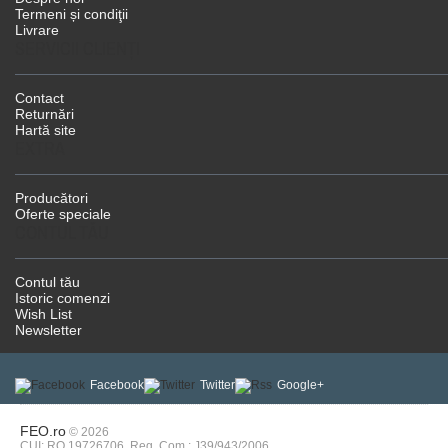
Termeni și condiţii
Livrare
SERVICII CLIENŢI
Contact
Returnări
Hartă site
EXTRA
Producători
Oferte speciale
CONTUL TĂU
Contul tău
Istoric comenzi
Wish List
Newsletter
Facebook
Twitter
Google+
FEO.ro
© 2026
CUI: RO 19726706, Reg. Com.: J39/943/2006