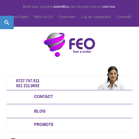
Bună ziua, vă puteți
autentifica
sau vă puteți crea un
cont nou
.
Prima Pagină
Wish List (0)
Contul meu
Coş de cumpărături
Comandă
0727.747.511
021 211.0652
CONTACT
BLOG
PROMOTII