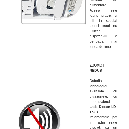
alimentare.
Acesta este
foarte practic si
util, in special
atunci cand nu
utilizati
dispozitivul o
perioada mai
lunga de timp.
ZGOMOT
REDUS
Datorita
tehnologiei
avansate cu
ultrasunete, cu
nebulizatorul
Little Doctor LD-
152U
tratamentele pot
fi administrate
discret, cu un