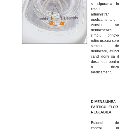
si siguranta in
timpul
administrarii
medicamentului.
Acesta se
deblocheaza
simplu, printr-o
rotire usoara spre
semnul de
deblocare, atunci
cand doriti sa il
deschideti pentru
a doza
medicamentul.
DIMENSIUNEA
PARTICULELOR
REGLABILA
Butonul de
control al