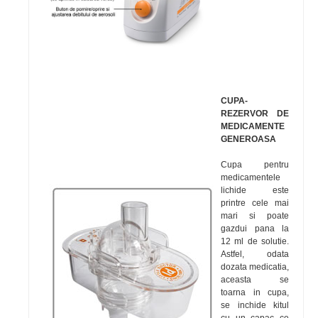
CUPA-
REZERVOR DE
MEDICAMENTE
GENEROASA
Cupa pentru
medicamentele
lichide este
printre cele mai
mari si poate
gazdui pana la
12 ml de solutie.
Astfel, odata
dozata medicatia,
aceasta se
toarna in cupa,
se inchide kitul
cu un capac ce