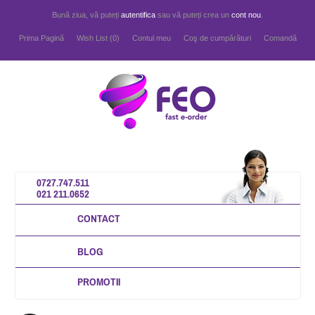
Bună ziua, vă puteți
autentifica
sau vă puteți crea un
cont nou
.
Prima Pagină
Wish List (0)
Contul meu
Coş de cumpărături
Comandă
0727.747.511
021 211.0652
CONTACT
BLOG
PROMOTII