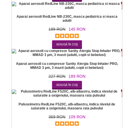
-2
Aparat aerosoli RedLine NB-230C, masca pediatrica si masca
adulti
199 RON
145 RON
-1
Aparat aerosoli cu compresor Sanity Alergia Stop Inhaler PRO,
MMAD 3 µm, 3 masti (adulti, copii si bebelusi)
227 RON
189 RON
-7
Pulsoximetru RedLine FS20C, alb-albastru, indica nivelul de
saturatie a oxigenului, masoara rata pulsului
369 RON
109 RON