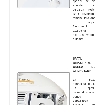
special se va
aprinde in
culoarea rosie.
Daca rezervorul
ramane fara apa
in timpul
functionarii
aparatului,
acesta se va opri
automat.
SPATIU
DEPOZITARE
CABLU DE
ALIMENTARE
La baza
aparatului se afla
un spatiu
proiectat special
pentru
depozitarea
cablului de