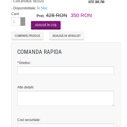
-
Cod produs:
ld152u
0727.355.790
-
Disponibilitate:
În Stoc
Cant:
428 RON
350 RON
Preţ:
COMPARĂ PRODUS
ADAUGĂ IN WISHLIST
COMANDA RAPIDA
*
Telefon:
Alte detalii:
Cod securitate: