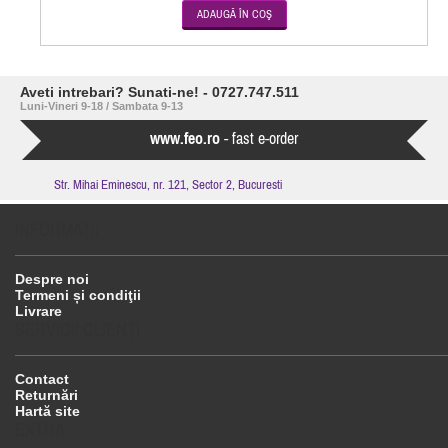
Aveti intrebari? Sunati-ne! - 0727.747.511
Luni-Vineri 9-18 / Sambata 9-13
www.feo.ro
- fast e-order
Str. Mihai Eminescu, nr. 121, Sector 2, Bucuresti
INFORMAŢII
Despre noi
Termeni și condiţii
Livrare
SERVICII CLIENŢI
Contact
Returnări
Hartă site
EXTRA