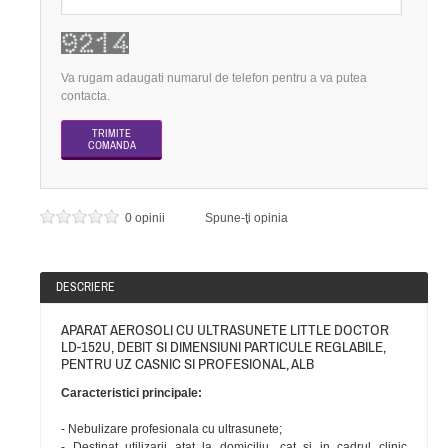
Va rugam adaugati numarul de telefon pentru a va putea
contacta.
0 opinii
Spune-ţi opinia
DESCRIERE
APARAT AEROSOLI CU ULTRASUNETE LITTLE DOCTOR
LD-152U, DEBIT SI DIMENSIUNI PARTICULE REGLABILE,
PENTRU UZ CASNIC SI PROFESIONAL, ALB
Caracteristici principale:
- Nebulizare profesionala cu ultrasunete;
- Destinat utilizarii atat la domiciliu, cat si in cadrul clinic