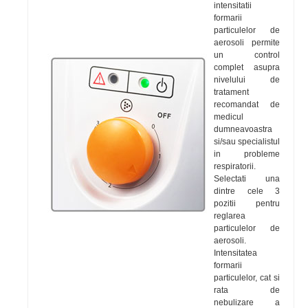
intensitatii
formarii
particulelor de
aerosoli permite
un control
complet asupra
nivelului de
tratament
recomandat de
medicul
dumneavoastra
si/sau specialistul
in probleme
respiratorii.
Selectati una
dintre cele 3
pozitii pentru
reglarea
particulelor de
aerosoli.
Intensitatea
formarii
particulelor, cat si
rata de
nebulizare a