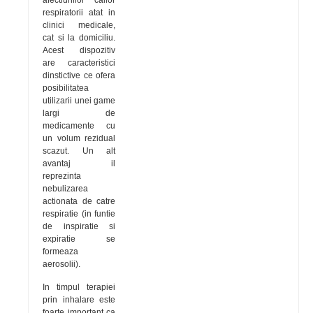
afectiunilor cailor
respiratorii atat in
clinici medicale,
cat si la domiciliu.
Acest dispozitiv
are caracteristici
dinstictive ce ofera
posibilitatea
utilizarii unei game
largi de
medicamente cu
un volum rezidual
scazut. Un alt
avantaj il
reprezinta
nebulizarea
actionata de catre
respiratie (in funtie
de inspiratie si
expiratie se
formeaza
aerosolii).
In timpul terapiei
prin inhalare este
foarte important ca