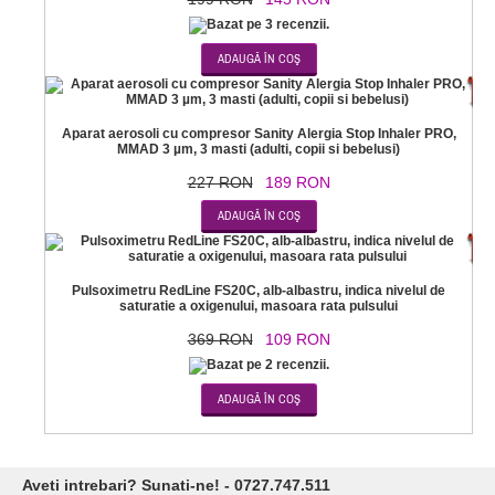
-1
Aparat aerosoli cu compresor Sanity Alergia Stop Inhaler PRO,
MMAD 3 µm, 3 masti (adulti, copii si bebelusi)
227 RON
189 RON
-7
Pulsoximetru RedLine FS20C, alb-albastru, indica nivelul de
saturatie a oxigenului, masoara rata pulsului
369 RON
109 RON
Aveti intrebari? Sunati-ne! - 0727.747.511