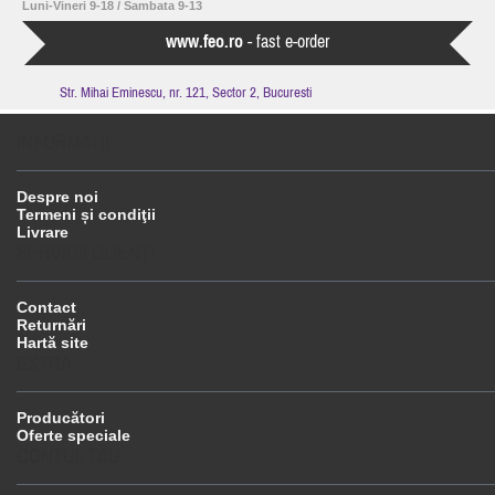
Luni-Vineri 9-18 / Sambata 9-13
www.feo.ro
- fast e-order
Str. Mihai Eminescu, nr. 121, Sector 2, Bucuresti
INFORMAŢII
Despre noi
Termeni și condiţii
Livrare
SERVICII CLIENŢI
Contact
Returnări
Hartă site
EXTRA
Producători
Oferte speciale
CONTUL TĂU