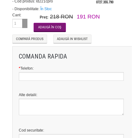
-
Cod produs:
ld221cpro
0727.355.790
-
Disponibilitate:
În Stoc
Cant:
218 RON
191 RON
Preţ:
COMPARĂ PRODUS
ADAUGĂ IN WISHLIST
COMANDA RAPIDA
*
Telefon:
Alte detalii:
Cod securitate: