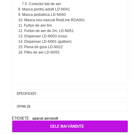
7.5. Conector tub de aer
8. Masca pentru adulti LD-N041
9. Masca pediatrica LD-N040
10. Masca nou-nascuti RedLine RDA001
11. Furtun de aer 6m
12. Furtun de aer de 2m, LD-N051
13. Dispenser LD-N003 (rosu)
14. Dispenser LD-N001 (galben)
15. Piesa de gura LD-N022
16. Filtru de aer LD-N055
SPECIFICAŢII
OPINII (0)
ETICHETE:
aparat aerosoli
CELE MAI VÂNDUTE