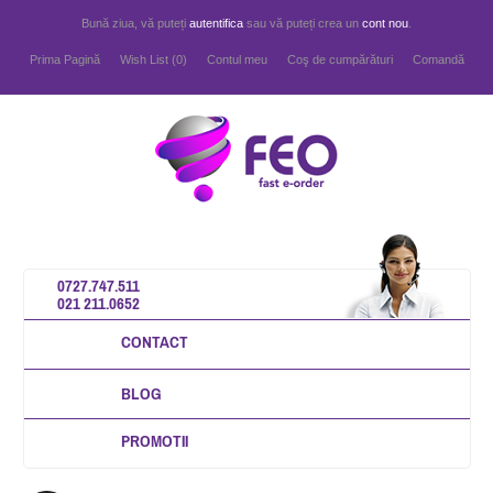
Bună ziua, vă puteți
autentifica
sau vă puteți crea un
cont nou
.
Prima Pagină
Wish List (0)
Contul meu
Coş de cumpărături
Comandă
0727.747.511
021 211.0652
CONTACT
BLOG
PROMOTII