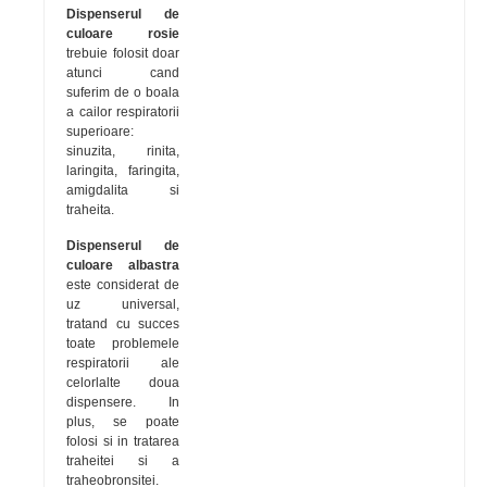
Dispenserul de
culoare rosie
trebuie folosit doar
atunci cand
suferim de o boala
a cailor respiratorii
superioare:
sinuzita, rinita,
laringita, faringita,
amigdalita si
traheita.
Dispenserul de
culoare albastra
este considerat de
uz universal,
tratand cu succes
toate problemele
respiratorii ale
celorlalte doua
dispensere. In
plus, se poate
folosi si in tratarea
traheitei si a
traheobronsitei.