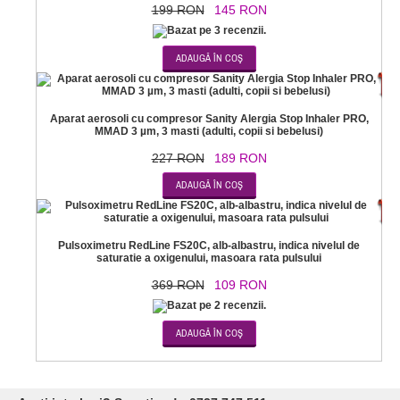
199 RON
145 RON
-1
Aparat aerosoli cu compresor Sanity Alergia Stop Inhaler PRO,
MMAD 3 µm, 3 masti (adulti, copii si bebelusi)
227 RON
189 RON
-7
Pulsoximetru RedLine FS20C, alb-albastru, indica nivelul de
saturatie a oxigenului, masoara rata pulsului
369 RON
109 RON