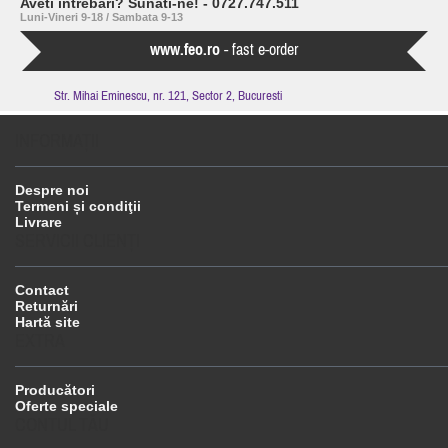
Aveti intrebari? Sunati-ne! - 0727.747.511
Luni-Vineri 9-18 / Sambata 9-13
www.feo.ro
- fast e-order
Str. Mihai Eminescu, nr. 121, Sector 2, Bucuresti
INFORMAŢII
Despre noi
Termeni și condiţii
Livrare
SERVICII CLIENŢI
Contact
Returnări
Hartă site
EXTRA
Producători
Oferte speciale
CONTUL TĂU