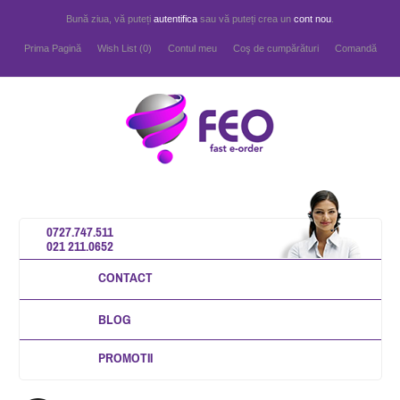
Bună ziua, vă puteți
autentifica
sau vă puteți crea un
cont nou
.
Prima Pagină
Wish List (0)
Contul meu
Coş de cumpărături
Comandă
0727.747.511
021 211.0652
CONTACT
BLOG
PROMOTII