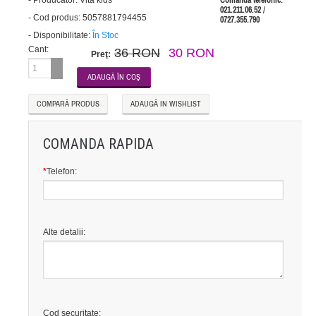
-
Producător:
Vita kids
Comanda telefonic:
021.211.06.52 /
-
Cod produs:
5057881794455
0727.355.790
-
Disponibilitate:
În Stoc
Cant:
36 RON
30 RON
Preţ:
COMPARĂ PRODUS
ADAUGĂ IN WISHLIST
COMANDA RAPIDA
*
Telefon:
Alte detalii:
Cod securitate: