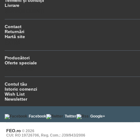
Termeni și condiţii
Livrare
SERVICII CLIENŢI
Contact
Returnări
Hartă site
EXTRA
Producători
Oferte speciale
CONTUL TĂU
Contul tău
Istoric comenzi
Wish List
Newsletter
Facebook
Twitter
Google+
FEO.ro
© 2026
CUI: RO 19726706, Reg. Com.: J39/943/2006