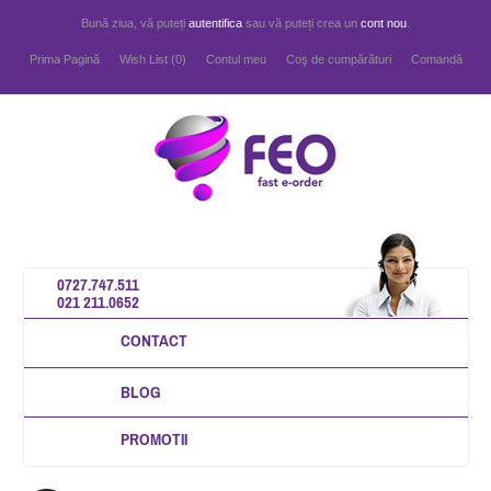
Bună ziua, vă puteți
autentifica
sau vă puteți crea un
cont nou
.
Prima Pagină
Wish List (0)
Contul meu
Coş de cumpărături
Comandă
0727.747.511
021 211.0652
CONTACT
BLOG
PROMOTII