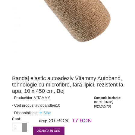
Bandaj elastic autoadeziv Vitammy Autoband,
tehnologie cu microfibre, fara lipici, rezistent la
apa, 10 x 450 cm, Bej
-
Producător:
VITAMMY
Comanda telefonic:
021.211.06.52 /
-
Cod produs:
autobandbej10
0727.355.790
-
Disponibilitate:
În Stoc
Cant:
20 RON
17 RON
Preţ: