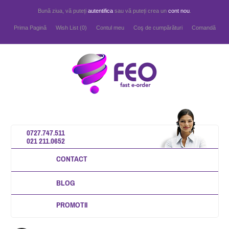
Bună ziua, vă puteți
autentifica
sau vă puteți crea un
cont nou
.
Prima Pagină
Wish List (0)
Contul meu
Coş de cumpărături
Comandă
0727.747.511
021 211.0652
CONTACT
BLOG
PROMOTII