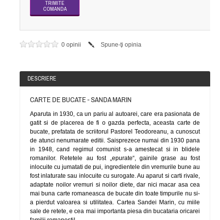
0 opinii
Spune-ţi opinia
DESCRIERE
CARTE DE BUCATE - SANDA MARIN
Aparuta in 1930, ca un pariu al autoarei, care era pasionata de
gatit si de placerea de fi o gazda perfecta, aceasta carte de
bucate, prefatata de scriitorul Pastorel Teodoreanu, a cunoscut
de atunci nenumarate editii. Saisprezece numai din 1930 pana
in 1948, cand regimul comunist s-a amestecat si in blidele
romanilor. Retetele au fost „epurate“, gainile grase au fost
inlocuite cu jumatati de pui, ingredientele din vremurile bune au
fost inlaturate sau inlocuite cu surogate. Au aparut si carti rivale,
adaptate noilor vremuri si noilor diete, dar nici macar asa cea
mai buna carte romaneasca de bucate din toate timpurile nu si-
a pierdut valoarea si utilitatea. Cartea Sandei Marin, cu miile
sale de retete, e cea mai importanta piesa din bucataria oricarei