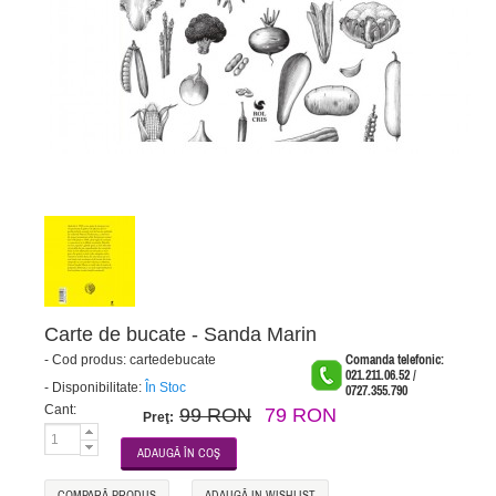
Carte de bucate - Sanda Marin
-
Cod produs:
cartedebucate
Comanda telefonic:
021.211.06.52 /
-
Disponibilitate:
În Stoc
0727.355.790
Cant:
99 RON
79 RON
Preţ:
COMPARĂ PRODUS
ADAUGĂ IN WISHLIST