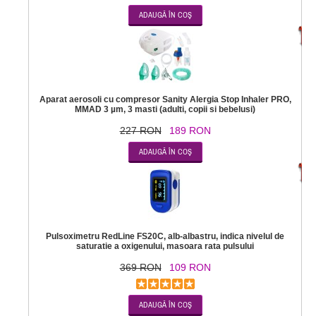
-1
Aparat aerosoli cu compresor Sanity Alergia Stop Inhaler PRO,
MMAD 3 µm, 3 masti (adulti, copii si bebelusi)
227 RON
189 RON
-7
Pulsoximetru RedLine FS20C, alb-albastru, indica nivelul de
saturatie a oxigenului, masoara rata pulsului
369 RON
109 RON