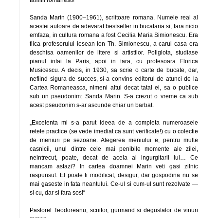
familii romanesti!
Sanda Marin (1900–1961), scriitoare romana. Numele real al
acestei autoare de adevarat bestseller in bucataria si, fara nicio
emfaza, in cultura romana a fost Cecilia Maria Simionescu. Era
fiica profesorului iesean Ion Th. Simionescu, a carui casa era
deschisa oamenilor de litere si artistilor. Poliglota, studiase
pianul intai la Paris, apoi in tara, cu profesoara Florica
Musicescu. A decis, in 1930, sa scrie o carte de bucate, dar,
nefiind sigura de succes, si-a convins editorul de atunci de la
Cartea Romaneasca, nimeni altul decat tatal ei, sa o publice
sub un pseudonim: Sanda Marin. S-a crezut o vreme ca sub
acest pseudonim s-ar ascunde chiar un barbat.
„Excelenta mi s-a parut ideea de a completa numeroasele
retete practice (se vede imediat ca sunt verificate!) cu o colectie
de meniuri pe sezoane. Alegerea meniului e, pentru multe
casnicii, unul dintre cele mai penibile momente ale zilei,
neintrecut, poate, decat de acela al ingurgitarii lui… Ce
mancam astazi? In cartea doamnei Marin veti gasi zilnic
raspunsul. El poate fi modificat, desigur, dar gospodina nu se
mai gaseste in fata neantului. Ce-ul si cum-ul sunt rezolvate —
si cu, dar si fara sos!“
Pastorel Teodoreanu, scriitor, gurmand si degustator de vinuri