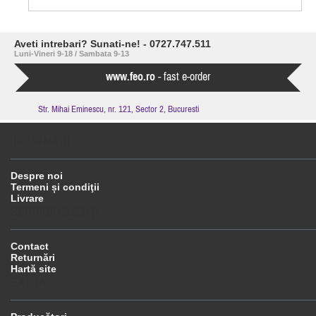
Aveti intrebari? Sunati-ne! - 0727.747.511
Luni-Vineri 9-18 / Sambata 9-13
www.feo.ro
- fast e-order
Str. Mihai Eminescu, nr. 121, Sector 2, Bucuresti
INFORMAŢII
Despre noi
Termeni și condiţii
Livrare
SERVICII CLIENŢI
Contact
Returnări
Hartă site
EXTRA