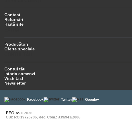
SERVICII CLIENŢI
Contact
Returnări
Hartă site
EXTRA
Producători
Oferte speciale
CONTUL TĂU
Contul tău
Istoric comenzi
Wish List
Newsletter
Facebook
Twitter
Google+
FEO.ro
© 2026
CUI: RO 19726706, Reg. Com.: J39/943/2006