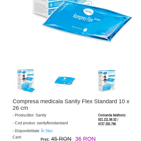
Compresa medicala Sanity Flex Standard 10 x
26 cm
-
Producător:
Sanity
Comanda telefonic:
021.211.06.52 /
-
Cod produs:
sanityflexstandard
0727.355.790
-
Disponibilitate:
În Stoc
Cant:
45 RON
36 RON
Preţ: