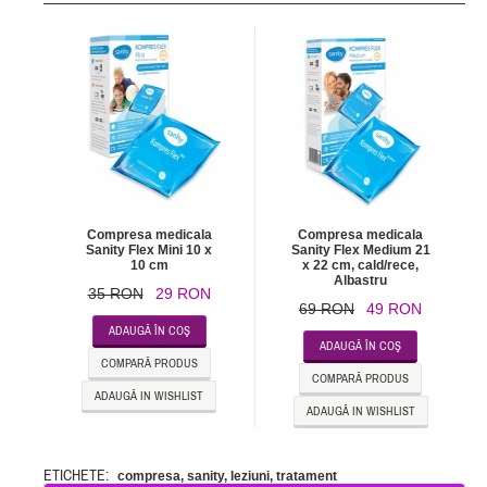
Compresa medicala
Compresa medicala
Sanity Flex Mini 10 x
Sanity Flex Medium 21
10 cm
x 22 cm, cald/rece,
Albastru
35 RON
29 RON
69 RON
49 RON
ADAUGĂ ÎN COŞ
ADAUGĂ ÎN COŞ
COMPARĂ PRODUS
COMPARĂ PRODUS
ADAUGĂ IN WISHLIST
ADAUGĂ IN WISHLIST
ETICHETE:
compresa
,
sanity
,
leziuni
,
tratament