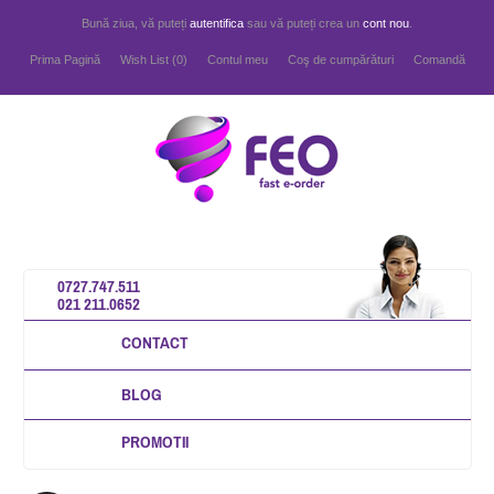
Bună ziua, vă puteți
autentifica
sau vă puteți crea un
cont nou
.
Prima Pagină
Wish List (0)
Contul meu
Coş de cumpărături
Comandă
0727.747.511
021 211.0652
CONTACT
BLOG
PROMOTII