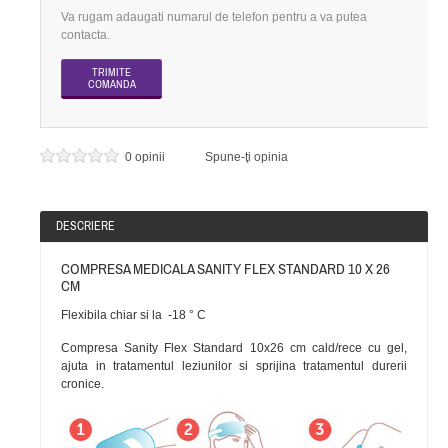
Va rugam adaugati numarul de telefon pentru a va putea
contacta.
0 opinii
Spune-ţi opinia
DESCRIERE
COMPRESA MEDICALA SANITY FLEX STANDARD 10 X 26
CM
Flexibila chiar si la -18 ° C
Compresa Sanity Flex Standard 10x26 cm cald/rece cu gel,
ajuta in tratamentul leziunilor si sprijina tratamentul durerii
cronice.