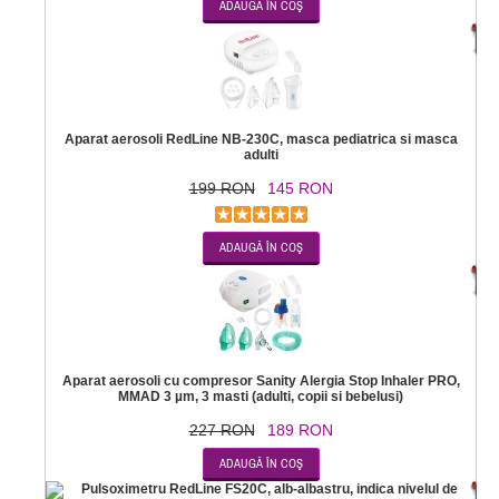
-2
Aparat aerosoli RedLine NB-230C, masca pediatrica si masca
adulti
199 RON
145 RON
-1
Aparat aerosoli cu compresor Sanity Alergia Stop Inhaler PRO,
MMAD 3 µm, 3 masti (adulti, copii si bebelusi)
227 RON
189 RON
-7