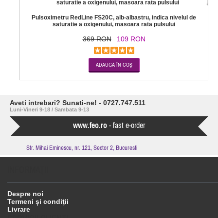
Pulsoximetru RedLine FS20C, alb-albastru, indica nivelul de
saturatie a oxigenului, masoara rata pulsului
369 RON
109 RON
Aveti intrebari? Sunati-ne! - 0727.747.511
Luni-Vineri 9-18 / Sambata 9-13
www.feo.ro
- fast e-order
Str. Mihai Eminescu, nr. 121, Sector 2, Bucuresti
INFORMAŢII
Despre noi
Termeni și condiţii
Livrare