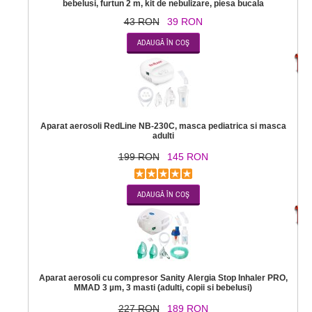
bebelusi, furtun 2 m, kit de nebulizare, piesa bucala
43 RON
39 RON
-2
Aparat aerosoli RedLine NB-230C, masca pediatrica si masca
adulti
199 RON
145 RON
-1
Aparat aerosoli cu compresor Sanity Alergia Stop Inhaler PRO,
MMAD 3 µm, 3 masti (adulti, copii si bebelusi)
227 RON
189 RON