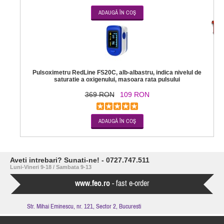
-7
Pulsoximetru RedLine FS20C, alb-albastru, indica nivelul de
saturatie a oxigenului, masoara rata pulsului
369 RON
109 RON
Aveti intrebari? Sunati-ne! - 0727.747.511
Luni-Vineri 9-18 / Sambata 9-13
www.feo.ro
- fast e-order
Str. Mihai Eminescu, nr. 121, Sector 2, Bucuresti