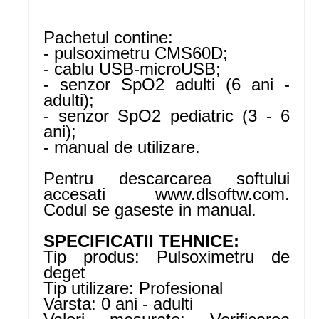
Pachetul contine:
- pulsoximetru CMS60D;
- cablu USB-microUSB;
- senzor SpO2 adulti (6 ani -
adulti);
- senzor SpO2 pediatric (3 - 6
ani);
- manual de utilizare.
Pentru descarcarea softului
accesati www.dlsoftw.com.
Codul se gaseste in manual.
SPECIFICATII TEHNICE:
Tip produs: Pulsoximetru de
deget
Tip utilizare: Profesional
Varsta: 0 ani - adulti