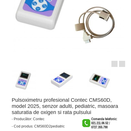
Pulsoximetru profesional Contec CMS60D,
model 2025, senzor adulti, pediatric, masoara
saturatia de oxigen si rata pulsului
-
Producător:
Contec
Comanda telefonic:
021.211.06.52 /
-
Cod produs:
CMS60D2pediatric
0727.355.790