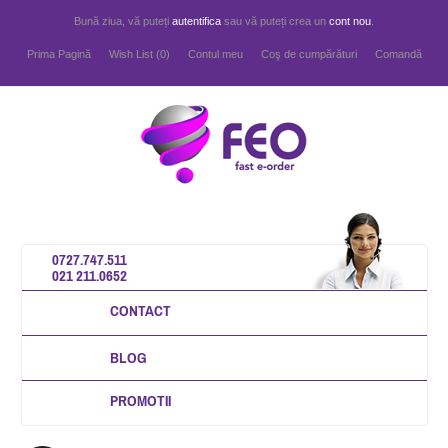
Bună ziua, vă puteți
autentifica
sau vă puteți crea un
cont nou
.
Prima Pagină
Wish List (0)
Contul meu
Coş de cumpărături
Comandă
0727.747.511
021 211.0652
CONTACT
BLOG
PROMOTII