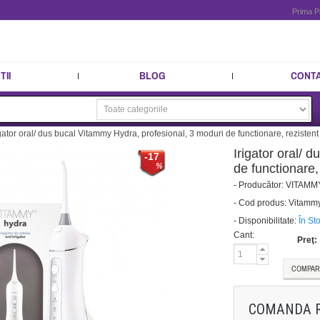
Prima P
II
BLOG
CONT
igator oral/ dus bucal Vitammy Hydra, profesional, 3 moduri de functionare, rezistent
Irigator oral/ 
-17
de functionare,
-
Producător:
VITAMM
-
Cod produs:
Vitammy
-
Disponibilitate:
În St
Cant:
Preţ:
COMPAR
COMANDA 