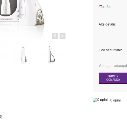
*
Telefon:
Alte detalii:
Cod securitate:
Va rugam adaugati
0 opinii
0)