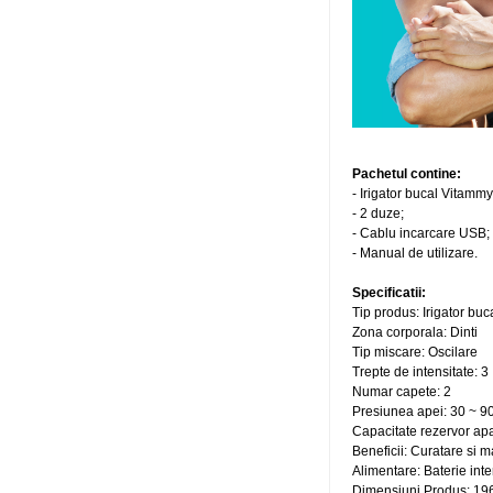
Pachetul contine:
- Irigator bucal Vitamm
- 2 duze;
- Cablu incarcare USB;
- Manual de utilizare.
Specificatii:
Tip produs: Irigator buc
Zona corporala: Dinti
Tip miscare: Oscilare
Trepte de intensitate: 3
Numar capete: 2
Presiunea apei: 30 ~ 90
Capacitate rezervor ap
Beneficii: Curatare si 
Alimentare: Baterie in
Dimensiuni Produs: 196