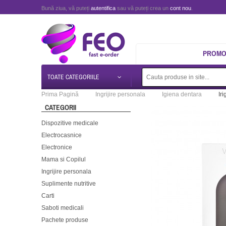
Bună ziua, vă puteți
autentifica
sau vă puteți crea un
cont nou
.
PROMOT
TOATE CATEGORIILE
Prima Pagină
Ingrijire personala
Igiena dentara
Ir
CATEGORII
Dispozitive medicale
Electrocasnice
Electronice
Mama si Copilul
Ingrijire personala
Suplimente nutritive
Carti
Saboti medicali
Pachete produse