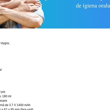
y Hygra;
al
 psi
a: 180 ml
masare
ternă de 3.7 V 1400 mAh
 × 62 × 95 mm (fara varf)