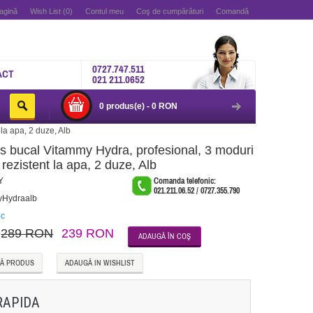
agină
Wish List (0)
Contul meu
Coş de cumpărături
Comandă
0727.747.511
ACT
021 211.0652
0 produs(e) - 0 RON
 la apa, 2 duze, Alb
dus bucal Vitammy Hydra, profesional, 3 moduri
 rezistent la apa, 2 duze, Alb
Y
Comanda telefonic:
021.211.06.52 / 0727.355.790
Hydraalb
oc
289 RON
239 RON
Ă PRODUS
ADAUGĂ IN WISHLIST
RAPIDA