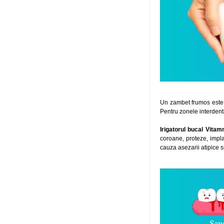
Un zambet frumos este ce
Pentru zonele interdent
Irigatorul bucal Vita
coroane, proteze, impla
cauza asezarii atipice si