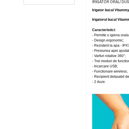
IRIGATOR ORAL/ DUS
Irigator bucal Vitamm
Irigatorul bucal Vita
Caracteristici:
- Permite o igiena orala 
- Design ergonomic;
- Rezistent la apa - IPX
- Presiunea apei ajustab
- Varfuri rotative
360°
;
- Trei moduri de functio
- Incarcare USB;
- Functionare wireless;
- Recipient detasabil d
- 2 duze.