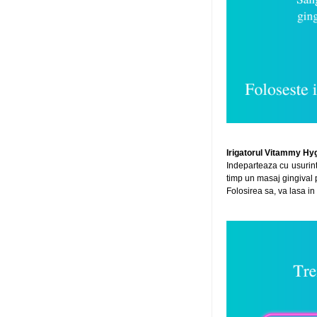
Irigatorul Vitammy Hyg
Indeparteaza cu usurinta
timp un masaj gingival p
Folosirea sa, va lasa i