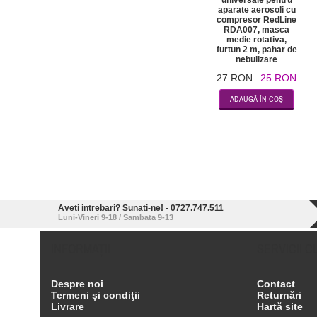
universale pentru
aparate aerosoli cu
compresor RedLine
RDA007, masca
medie rotativa,
furtun 2 m, pahar de
nebulizare
27 RON
25 RON
Aveti intrebari? Sunati-ne! - 0727.747.511
Luni-Vineri 9-18 / Sambata 9-13
INFORMAŢII
SERVICII C
Despre noi
Contact
Termeni și condiţii
Returnări
Livrare
Hartă site