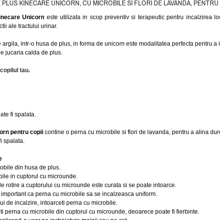
 PLUS KINECARE UNICORN, CU MICROBILE SI FLORI DE LAVANDA, PENTRU C
necare Unicorn
este utilizata in scop preventiv si terapeutic pentru incalzirea loc
ii ale tractului urinar.
argila, intr-o husa de plus, in forma de unicorn este modalitatea perfecta pentru a in
e jucaria calda de plus.
copilul tau.
te fi spalata.
orn
pentru copii
contine o perna cu microbile si flori de lavanda, pentru a alina dur
i spalata.
e
robile din husa de plus.
bile in cuptorul cu microunde.
de rotire a cuptorului cu microunde este curata si se poate intoarce.
ste important ca perna cu microbile sa se incalzeasca uniform.
i de incalzire, intoarceti perna cu microbile.
eti perna cu microbile din cuptorul cu microunde, deoarece poate fi fierbinte.