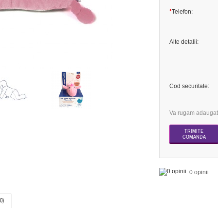
*
Telefon:
Alte detalii:
Cod securitate:
Va rugam adaugati
0 opinii
0)