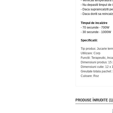
- Verificati temperatura
- Nu depasiti timpul de
- Daca supraincalziti p
- Daca doriti sa reincalz
Timpul de incalzire
- 70 secunde - 700W
- 30 secunde - 1000W
Specificatii:
Tip produs: Jucarie ter
Utilizare: Corp
Functii: Terapeutic, Inca
Dimensiuni produs: 15 
Dimensiuni cutie: 12 x 
Greutate totala pachet:
Culoare: Roz
PRODUSE ÎNRUDITE (1)