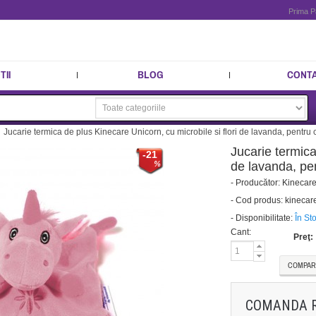
Prima P
II
BLOG
CONT
Jucarie termica de plus Kinecare Unicorn, cu microbile si flori de lavanda, pentr
Jucarie termica
-21
de lavanda, pe
-
Producător:
Kinecar
-
Cod produs:
kinecar
-
Disponibilitate:
În St
Cant:
Preţ:
COMPAR
COMANDA 