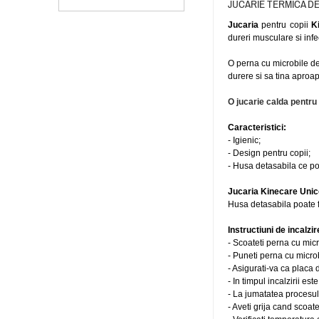
JUCARIE TERMICA DE
Jucaria
pentru copii
Ki
dureri musculare si infect
O perna cu microbile de 
durere si sa tina aproap
O jucarie calda pentru 
Caracteristici:
- Igienic;
- Design pentru copii;
- Husa detasabila ce poa
Jucaria Kinecare Unic
Husa detasabila poate f
Instructiuni de incalzir
- Scoateti perna cu mic
- Puneti perna cu micro
- Asigurati-va ca placa 
- In timpul incalzirii e
- La jumatatea procesulu
- Aveti grija cand scoat