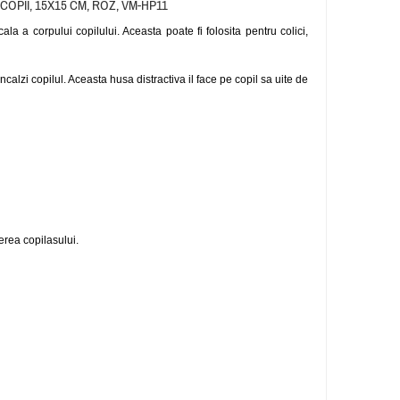
OPII, 15X15 CM, ROZ, VM-HP11
ala a corpului copilului. Aceasta poate fi folosita pentru colici,
calzi copilul. Aceasta husa distractiva il face pe copil sa uite de
erea copilasului.