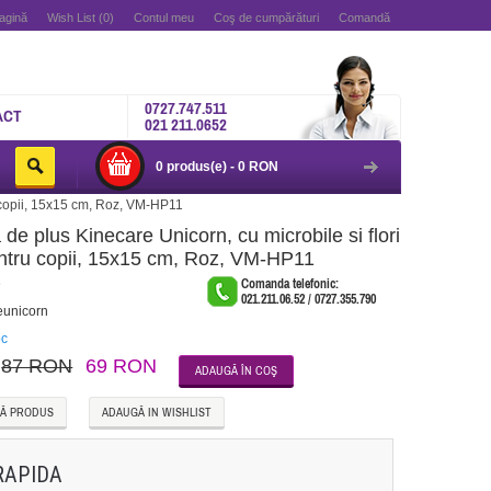
agină
Wish List (0)
Contul meu
Coş de cumpărături
Comandă
0727.747.511
ACT
021 211.0652
0 produs(e) - 0 RON
u copii, 15x15 cm, Roz, VM-HP11
 de plus Kinecare Unicorn, cu microbile si flori
ntru copii, 15x15 cm, Roz, VM-HP11
e
Comanda telefonic:
021.211.06.52 / 0727.355.790
eunicorn
oc
87 RON
69 RON
Ă PRODUS
ADAUGĂ IN WISHLIST
RAPIDA