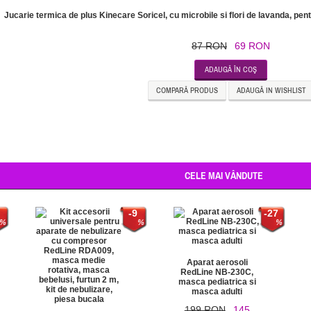
Jucarie termica de plus Kinecare Soricel, cu microbile si flori de lavanda, pe
87 RON
69 RON
ADAUGĂ ÎN COŞ
COMPARĂ PRODUS
ADAUGĂ IN WISHLIST
CELE MAI VÂNDUTE
-9
-27
Aparat aerosoli
RedLine NB-230C,
masca pediatrica si
masca adulti
199 RON
145