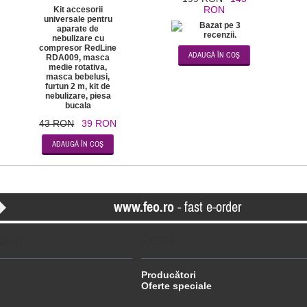
RON
Kit accesorii
universale pentru
aparate de
nebulizare cu
compresor RedLine
RDA009, masca
medie rotativa,
masca bebelusi,
furtun 2 m, kit de
nebulizare, piesa
bucala
43 RON
39 RON
www.feo.ro
- fast e-order
LIENŢI
EXTRA
Producători
Oferte speciale