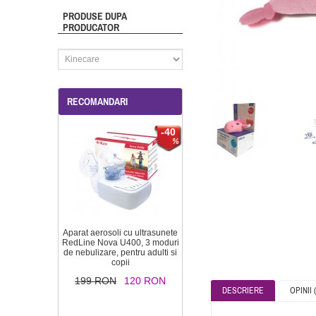
PRODUSE DUPA
PRODUCATOR
RECOMANDARI
-40
Aparat aerosoli cu ultrasunete
RedLine Nova U400, 3 moduri
de nebulizare, pentru adulti si
copii
199 RON
120 RON
DESCRIERE
OPINII (