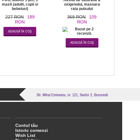
PRO, MMAD 3 µm, 3
nivelul de saturatie a
masti (adulti, copii si
oxigenului, masoara
bebelusi)
rata pulsului
227 RON
189
369 RON
109
RON
RON
Str. Mihai Eminescu, nr. 121, Sector 2, Bucuresti
CONTUL TĂU
Contul tău
Istoric comenzi
Wish List