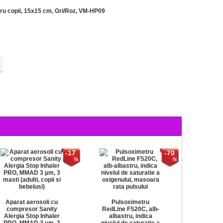
ntru copii, 15x15 cm, Gri/Roz, VM-HP09
-17
-70
Aparat aerosoli cu
Pulsoximetru
compresor Sanity
RedLine FS20C, alb-
Alergia Stop Inhaler
albastru, indica