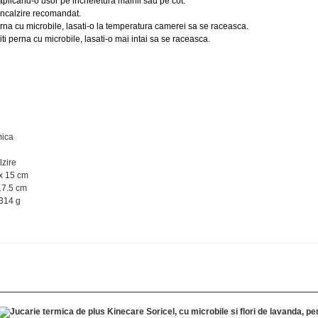
 aplicand-o usor pe incheietura mainii sau pe cot.
 incalzire recomandat.
erna cu microbile, lasati-o la temperatura camerei sa se raceasca.
iti perna cu microbile, lasati-o mai intai sa se raceasca.
mica
lzire
x 15 cm
17.5 cm
 314 g