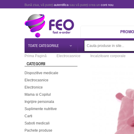
Bună ziua, vă puteți
autentifica
sau vă puteți crea un
cont nou
.
PROMOT
TOATE CATEGORIILE
Prima Pagină
Electrocasnice
Incalzitoare corporale
CATEGORII
Dispozitive medicale
Electrocasnice
Electronice
Mama si Copilul
Ingrijire personala
Suplimente nutritive
Carti
Saboti medicali
Pachete produse