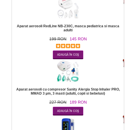
Aparat aerosoli RedLine NB-230C, masca pediatrica si masca
adulti
199 RON
145 RON
-1
Aparat aerosoli cu compresor Sanity Alergia Stop Inhaler PRO,
MMAD 3 µm, 3 masti (adulti, copii si bebelusi)
227 RON
189 RON
-7