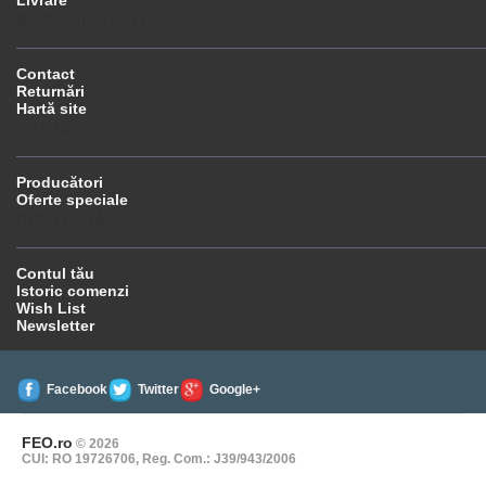
Livrare
SERVICII CLIENŢI
Contact
Returnări
Hartă site
EXTRA
Producători
Oferte speciale
CONTUL TĂU
Contul tău
Istoric comenzi
Wish List
Newsletter
Facebook
Twitter
Google+
FEO.ro
© 2026
CUI: RO 19726706, Reg. Com.: J39/943/2006