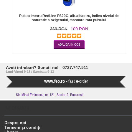
Pulsoximetru RedLine FS20C, alb-albastru, indica nivelul de
saturatie a oxigenului, masoara rata pulsului
369 RON
109 RON
Aveti intrebari? Sunati-ne! - 0727.747.511
Luni-Vineri 9-18 / Sambata 9-13
www.feo.ro
- fast e-order
Str. Mihai Eminescu, nr. 121, Sector 2, Bucuresti
INFORMAŢII
Despre noi
Termeni și condiţii