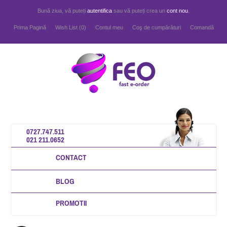
Bună ziua, vă puteți
autentifica
sau vă puteți crea un
cont nou
.
Prima Pagină
Wish List (0)
Contul meu
Coş de cumpărături
Comandă
0727.747.511
021 211.0652
CONTACT
BLOG
PROMOTII