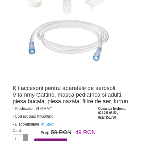
Kit accesorii pentru aparatele de aerosoli
Vitammy Gattino, masca pediatrica si adulti,
piesa bucala, piesa nazala, filtre de aer, furtun
-
Producător:
VITAMMY
Comanda telefonic:
021.211.06.52 /
-
Cod produs:
KitGattino
0727.355.790
-
Disponibilitate:
În Stoc
Cant:
59 RON
49 RON
Preţ: