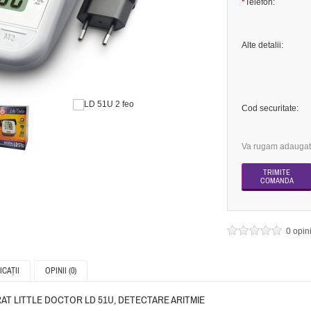
*
Telefon:
Alte detalii:
Cod securitate:
Va rugam adaugati
0 opin
ICAŢII
OPINII (0)
AT LITTLE DOCTOR LD 51U, DETECTARE ARITMIE