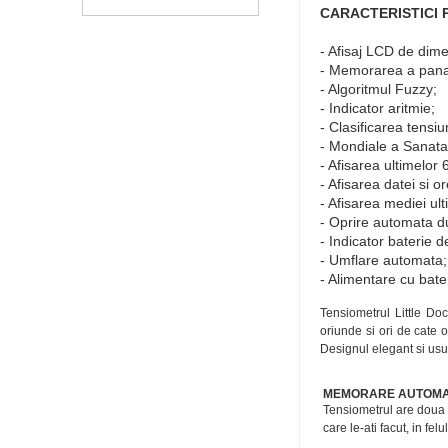
CARACTERISTICI 
- Afisaj LCD de dime
- Memorarea a pana 
- Algoritmul Fuzzy;
- Indicator aritmie;
- Clasificarea tensi
- Mondiale a Sanatat
- Afisarea ultimelor 6
- Afisarea datei si or
- Afisarea mediei ul
- Oprire automata d
- Indicator baterie 
- Umflare automata;
- Alimentare cu bate
Tensiometrul Little Do
oriunde si ori de cate 
Designul elegant si usur
MEMORARE AUTOM
Tensiometrul are doua 
care le-ati facut, in f