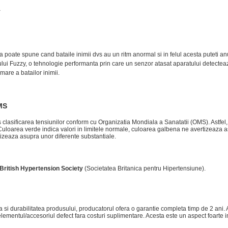
Y
a poate spune cand bataile inimii dvs au un ritm anormal si in felul acesta puteti anun
lui Fuzzy, o tehnologie performanta prin care un senzor atasat aparatului detecteaza
mare a batailor inimii.
MS
 clasificarea tensiunilor conform cu Organizatia Mondiala a Sanatatii (OMS). Astfel,
Culoarea verde indica valori in limitele normale, culoarea galbena ne avertizeaza as
izeaza asupra unor diferente substantiale.
British Hypertension Society
(Societatea Britanica pentru Hipertensiune).
 si durabilitatea produsului, producatorul ofera o garantie completa timp de 2 ani. Ace
e elementul/accesoriul defect fara costuri suplimentare. Acesta este un aspect foarte 