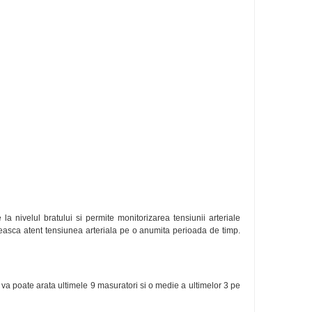
a nivelul bratului si permite monitorizarea tensiunii arteriale
reasca atent tensiunea arteriala pe o anumita perioada de timp.
a poate arata ultimele 9 masuratori si o medie a ultimelor 3 pe