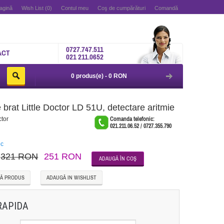
agină
Wish List (0)
Contul meu
Coş de cumpărături
Comandă
0727.747.511
ACT
021 211.0652
0 produs(e) - 0 RON
brat Little Doctor LD 51U, detectare aritmie
ctor
Comanda telefonic:
021.211.06.52 / 0727.355.790
oc
321 RON
251 RON
Ă PRODUS
ADAUGĂ IN WISHLIST
RAPIDA