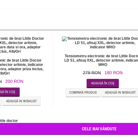
Tensiometru electronic de brat Little Doct
nic de brat Little Doctor
LD 51, afisaj XXL, detector aritmie, indicat
etector aritmie, indicator
WHO
ora, adaptor priza inclus,
279 RON
180 RON
lb/Gri
N
200 RON
ADAUGĂ ÎN COŞ
GĂ ÎN COŞ
COMPARĂ PRODUS
ADAUGĂ IN WISHLIST
ADAUGĂ IN WISHLIST
ittle doctor
CELE MAI VÂNDUTE