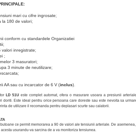
PRINCIPALE:
nsiuni mari cu cifre ingrosate;
la 180 de valori;
unii conform cu standardele Organizatiei
ii;
 valori inregistrate;
ei ;
timelor 3 masuratori;
upa 3 minute de neutilizare;
descarcata;
rii AA sau cu incarcator de 6 V (
inclus
).
ctor
LD 51U
este complet automat, ofera o masurare usoara a presiunii arteriale l
ori doriti. Este ideal pentru orice persoana care doreste sau este nevoita sa urma
inta de utilizare il recomanda pentru deplasari scurte sau calatorii.
ATA
butoane ce permit memorarea a 90 de valori ale tensiunii arteriale. De asemenea, v
elul acesta usurandu-va sarcina de a va monitoriza tensiunea.