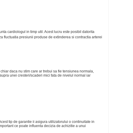
ta cardiologul in timp util. Acest lucru este posibil datorita
 fluctuatia presiunii produse de extinderea si contractia arterei
 chiar daca nu stim care ar trebui sa fie tensiunea normala,
upra unei cresteri/scaderi mici fata de nivelul normal iar
st tip de garantie ii asigura utilizatorului o continuitate in
important ce poate influenta decizia de achizitie a unui