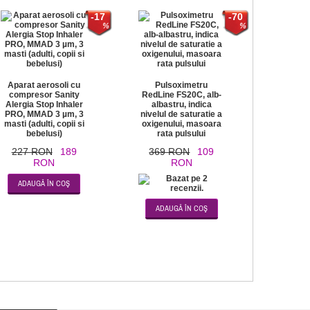
-17
-70
Aparat aerosoli cu
Pulsoximetru
compresor Sanity
RedLine FS20C, alb-
Alergia Stop Inhaler
albastru, indica
PRO, MMAD 3 µm, 3
nivelul de saturatie a
masti (adulti, copii si
oxigenului, masoara
bebelusi)
rata pulsului
227 RON
189
369 RON
109
RON
RON