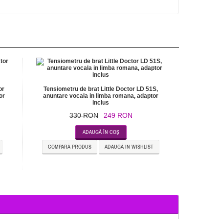
or
Tensiometru de brat Little Doctor LD 51S,
or
anuntare vocala in limba romana, adaptor
inclus
330 RON
249 RON
ADAUGĂ ÎN COŞ
COMPARĂ PRODUS
ADAUGĂ IN WISHLIST