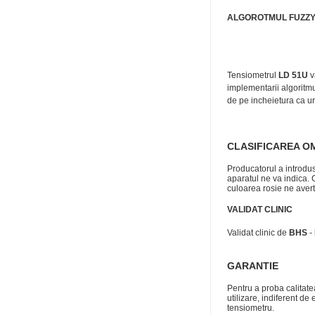
ALGOROTMUL FUZZ
Tensiometrul
LD 51U
v
implementarii algoritmu
de pe incheietura ca ur
CLASIFICAREA O
Producatorul a introdus
aparatul ne va indica. 
culoarea rosie ne avert
VALIDAT CLINIC
Validat clinic de
BHS
-
GARANTIE
Pentru a proba calitatea
utilizare, indiferent d
tensiometru.