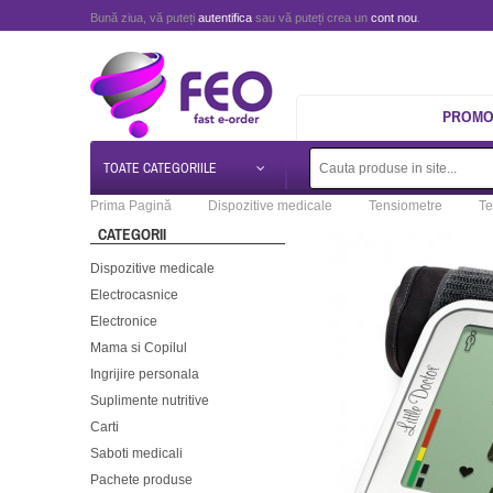
Bună ziua, vă puteți
autentifica
sau vă puteți crea un
cont nou
.
PROMOT
TOATE CATEGORIILE
Prima Pagină
Dispozitive medicale
Tensiometre
Te
CATEGORII
Dispozitive medicale
Electrocasnice
Electronice
Mama si Copilul
Ingrijire personala
Suplimente nutritive
Carti
Saboti medicali
Pachete produse