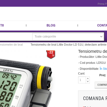
Prima P
II
BLOG
CONT
nsiometre de brat
Tensiometru de brat Little Doctor LD 51U, detectare aritmie
Tensiometru de 
-22
-
Producător:
Little Do
-
Cod produs:
LD51U
-
Disponibilitate:
În St
Cant:
Preţ:
COMPAR
COMANDA 