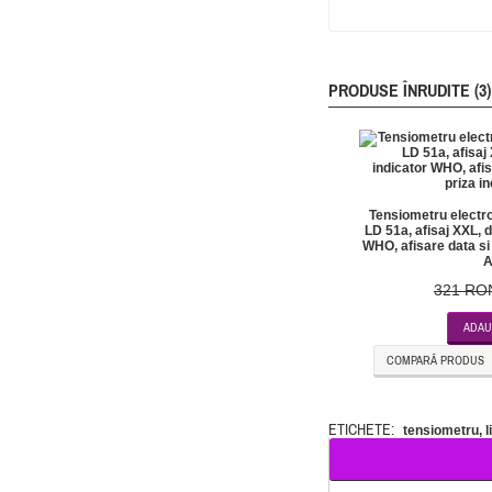
PRODUSE ÎNRUDITE (3)
Tensiometru electro
LD 51a, afisaj XXL, d
WHO, afisare data si 
A
321 RO
ADAU
COMPARĂ PRODUS
ETICHETE:
tensiometru
,
l