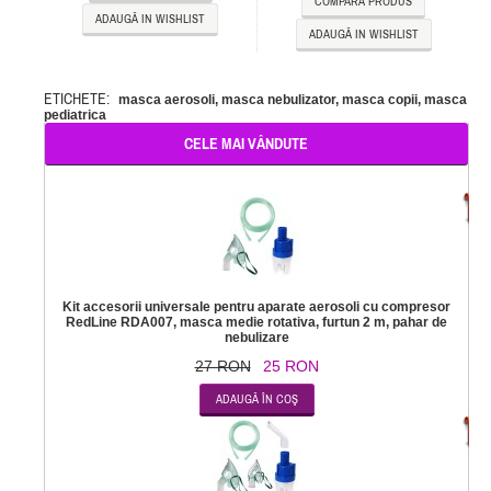
COMPARĂ PRODUS
ADAUGĂ IN WISHLIST
ADAUGĂ IN WISHLIST
ETICHETE:
masca aerosoli
,
masca nebulizator
,
masca copii
,
masca
pediatrica
CELE MAI VÂNDUTE
-
Kit accesorii universale pentru aparate aerosoli cu compresor
RedLine RDA007, masca medie rotativa, furtun 2 m, pahar de
nebulizare
27 RON
25 RON
-