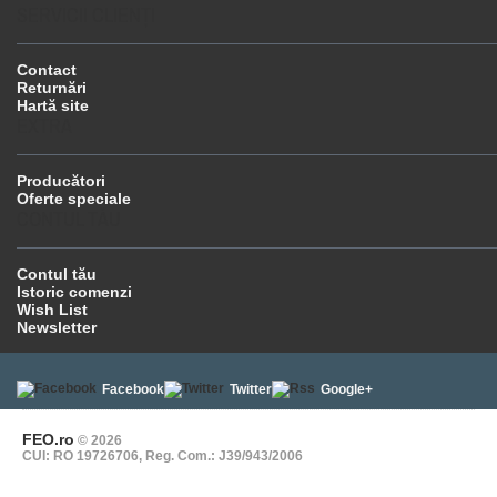
SERVICII CLIENŢI
Contact
Returnări
Hartă site
EXTRA
Producători
Oferte speciale
CONTUL TĂU
Contul tău
Istoric comenzi
Wish List
Newsletter
Facebook
Twitter
Google+
FEO.ro
© 2026
CUI: RO 19726706, Reg. Com.: J39/943/2006