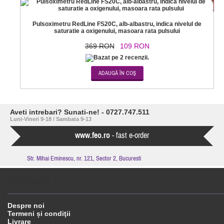
-7
Pulsoximetru RedLine FS20C, alb-albastru, indica nivelul de
saturatie a oxigenului, masoara rata pulsului
369 RON
109 RON
Aveti intrebari? Sunati-ne! - 0727.747.511
Luni-Vineri 9-18 / Sambata 9-13
www.feo.ro
- fast e-order
Str. Mihai Eminescu, nr. 121, Sector 2, Bucuresti
INFORMAŢII
Despre noi
Termeni și condiţii
Livrare