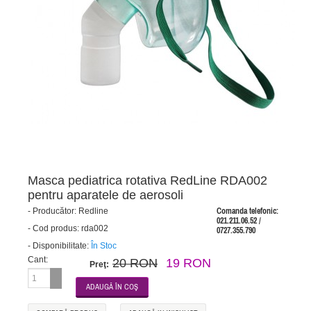
Masca pediatrica rotativa RedLine RDA002
pentru aparatele de aerosoli
-
Producător:
Redline
Comanda telefonic:
021.211.06.52 /
-
Cod produs:
rda002
0727.355.790
-
Disponibilitate:
În Stoc
Cant:
20 RON
19 RON
Preţ: