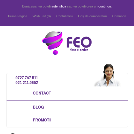
Bună ziua, vă puteți
autentifica
sau vă puteți crea un
cont nou
.
Prima Pagină
Wish List (0)
Contul meu
Coş de cumpărături
Comandă
0727.747.511
021 211.0652
CONTACT
BLOG
PROMOTII