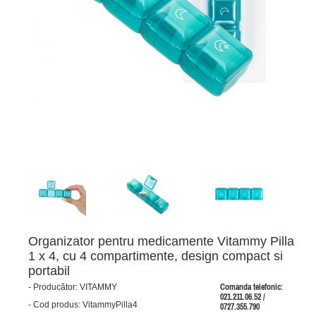
Organizator pentru medicamente Vitammy Pilla
1 x 4, cu 4 compartimente, design compact si
portabil
-
Producător:
VITAMMY
Comanda telefonic:
021.211.06.52 /
-
Cod produs:
VitammyPilla4
0727.355.790