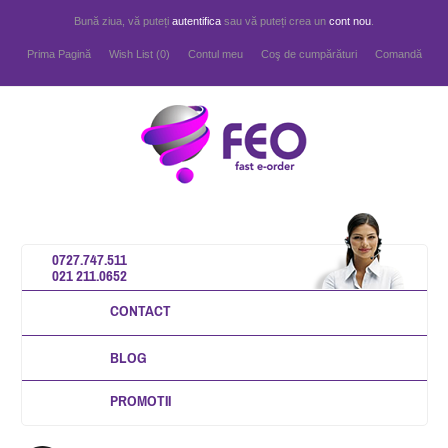
Bună ziua, vă puteți
autentifica
sau vă puteți crea un
cont nou
.
Prima Pagină
Wish List (0)
Contul meu
Coş de cumpărături
Comandă
0727.747.511
021 211.0652
CONTACT
BLOG
PROMOTII