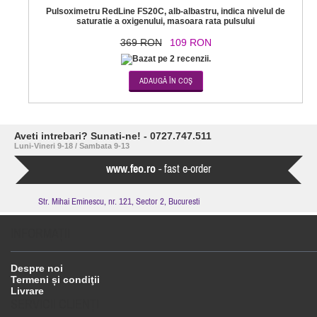
Pulsoximetru RedLine FS20C, alb-albastru, indica nivelul de
saturatie a oxigenului, masoara rata pulsului
369 RON
109 RON
Aveti intrebari? Sunati-ne! - 0727.747.511
Luni-Vineri 9-18 / Sambata 9-13
www.feo.ro
- fast e-order
Str. Mihai Eminescu, nr. 121, Sector 2, Bucuresti
INFORMAŢII
Despre noi
Termeni și condiţii
Livrare
SERVICII CLIENŢI