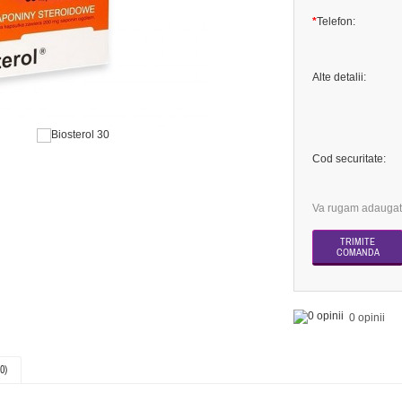
*
Telefon:
Alte detalii:
Cod securitate:
Va rugam adaugati
0 opinii
0)