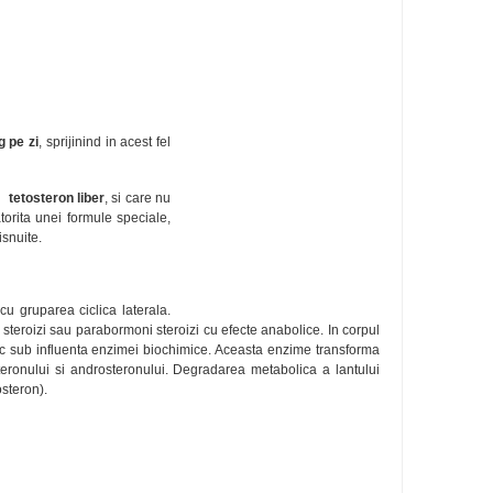
 pe zi
, sprijinind in acest fel
ui
tetosteron liber
, si care nu
torita unei formule speciale,
snuite.
u gruparea ciclica laterala.
 steroizi sau parabormoni steroizi cu efecte anabolice. In corpul
loc sub influenta enzimei biochimice. Aceasta enzime transforma
teronului si androsteronului. Degradarea metabolica a lantului
osteron).