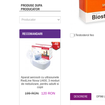
PRODUSE DUPA
PRODUCATOR
RECOMANDARI
-40
Aparat aerosoli cu ultrasunete
RedLine Nova U400, 3 moduri
de nebulizare, pentru adulti si
copii
199 RON
120 RON
DESCRIERE
OPINII (