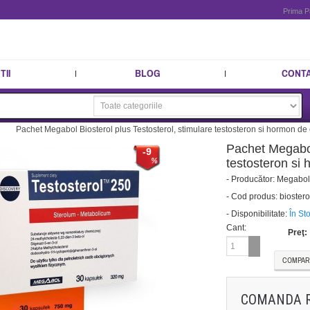
Prima P
II
BLOG
CONT
Pachet Megabol Biosterol plus Testosterol, stimulare testosteron si hormon de 
Pachet Megabol 
-9
testosteron si 
-
Producător:
Megabo
-
Cod produs:
biostero
-
Disponibilitate:
În St
Cant:
Preţ:
COMPAR
COMANDA 