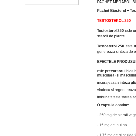
PACHET MEGABOL BI
Pachet Biosterol + Tes
TESTOSTEROL 250
Testosterol 250
este u
steroli de plante.
Testosterol 250
este
u
genereaza sinteza de es
EFECTELE PRODUSUL
este
precursorul biosi
musculara) si masculini
incurajeaza
sinteza gli
vindeca si regenereaza t
imbunatateste starea atat
O capsula contine:
- 250 mg de steroli vege
- 15 mg de inulina
- 1,75 mg de glicozide 