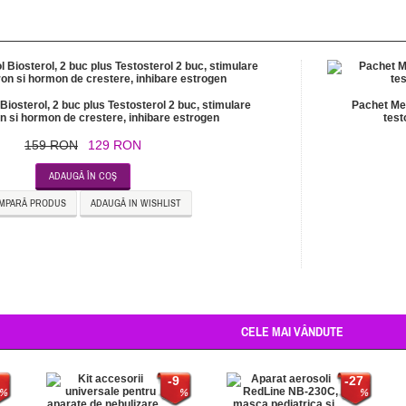
iosterol, 2 buc plus Testosterol 2 buc, stimulare
Pachet Meg
n si hormon de crestere, inhibare estrogen
test
159 RON
129 RON
ADAUGĂ ÎN COŞ
MPARĂ PRODUS
ADAUGĂ IN WISHLIST
CELE MAI VÂNDUTE
-9
-27