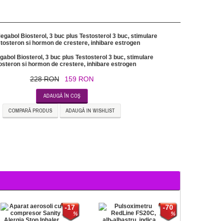
abol Biosterol, 3 buc plus Testosterol 3 buc, stimulare
osteron si hormon de crestere, inhibare estrogen
228 RON
159 RON
ADAUGĂ ÎN COŞ
COMPARĂ PRODUS
ADAUGĂ IN WISHLIST
-17
-70