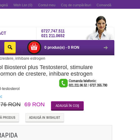
agină
Wish List (0)
Contul meu
Coş de cumpărături
Comandă
0727.747.511
ACT
021 211.0652
0 produs(e) - 0 RON
crestere, inhibare estrogen
Biosterol plus Testosterol, stimulare
hormon de crestere, inhibare estrogen
l
Comanda telefonic:
021.211.06.52 / 0727.355.790
l-testosterol
oc
76 RON
69 RON
Ă PRODUS
ADAUGĂ IN WISHLIST
RAPIDA