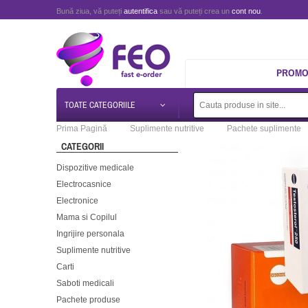
Bună ziua, vă puteți
autentifica
sau vă puteți crea un
cont nou
.
PROMOT
TOATE CATEGORIILE
Prima Pagină
Suplimente nutritive
Pachete suplimente
CATEGORII
Dispozitive medicale
Electrocasnice
Electronice
Mama si Copilul
Ingrijire personala
Suplimente nutritive
Carti
Saboti medicali
Pachete produse