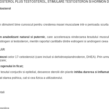
OSTEROL PLUS TESTOSTEROL, STIMULARE TESTOSTERON SI HORMON D
tosterol
n stimulent bine cunoscut pentru cresterea masei muscular
e
intr-o perioada scurta
n anabolizant natural si puternic
, care accelereaza vindecarea tesutului muscula
trogen si testosteron, mentin raportul cantitativ dintre estrogeni si androgeni ceea
UI:
ntezei
celor 17-cetosteroizi (care includ si dehidroepiandrosteron, DHEA). Prin ur
zare;
cogenului in ficat;
esutul conjuctiv si epitelial, deoarece sterolii din plante
inhiba durerea si inflamat
 starea psihica, cat si cea fizica a utilizatorului.
tali
fenolice