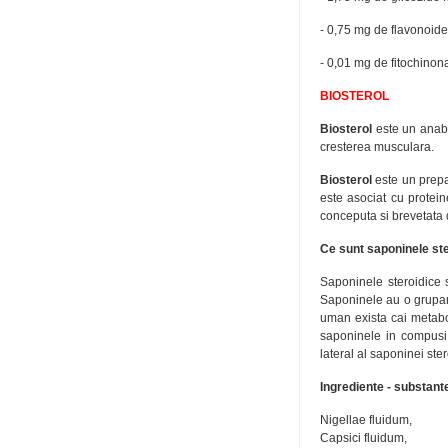
- 0,75 mg de flavonoide
- 0,01 mg de fitochinon
BIOSTEROL
Biosterol
este un anab
cresterea musculara.
Biosterol
este un prepa
este asociat cu protein
conceputa si brevetata 
Ce sunt saponinele st
Saponinele steroidice s
Saponinele au o grupare 
uman exista cai metabol
saponinele in compusi 
lateral al saponinei ste
Ingrediente - substant
Nigellae fluidum,
Capsici fluidum,