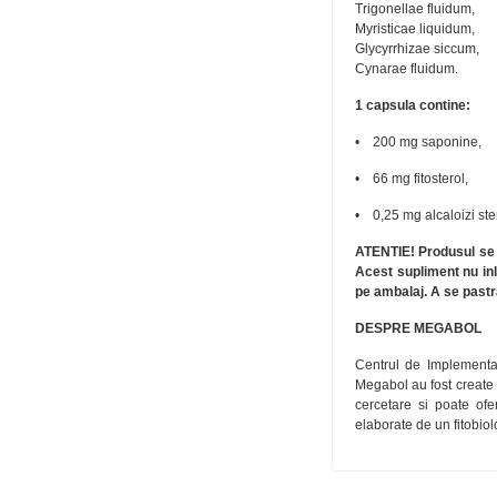
Trigonellae fluidum,
Myristicae liquidum,
Glycyrrhizae siccum,
Cynarae fluidum.
1 capsula contine:
• 200 mg saponine,
• 66 mg fitosterol,
• 0,25 mg alcaloizi ste
ATENTIE! Produsul se 
Acest supliment nu inl
pe ambalaj. A se pastra
DESPRE MEGABOL
Centrul de Implement
Megabol au fost create d
cercetare si poate ofe
elaborate de un fitobio