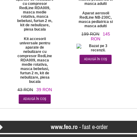
Aparat aerosoli
RedLine NB-230C,
masca pediatrica si
masca adulti
199 RON
145
RON
Kit accesorii
universale pentru
aparate de
nebulizare cu
compresor RedLine
RDA009, masca
medie rotativa,
masca bebelusi,
furtun 2 m, kit de
nebulizare, piesa
bucala
43 RON
39 RON
www.feo.ro
- fast e-order