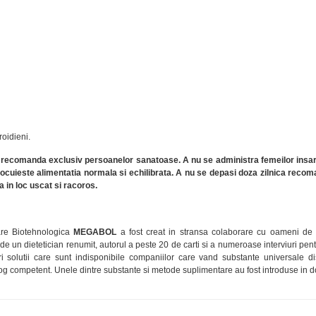
roidieni.
recomanda exclusiv persoanelor sanatoase. A nu se administra femeilor insarci
ocuieste alimentatia normala si echilibrata. A nu se depasi doza zilnica reco
 in loc uscat si racoros.
are Biotehnologica
MEGABOL
a fost creat in stransa colaborare cu oameni de 
e un dietetician renumit, autorul a peste 20 de carti si a numeroase interviuri pent
ri solutii care sunt indisponibile companiilor care vand substante universale di
log competent. Unele dintre substante si metode suplimentare au fost introduse in d