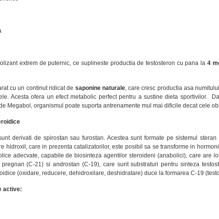
a
olizant extrem de puternic, ce suplineste productia de testosteron cu pana la
4 mg
rat cu un continut ridicat de
saponine naturale
, care cresc productia asa numitul
ele. Acesta ofera un efect metabolic perfect pentru a sustine dieta sportivilor. Da
de Megabol, organismul poate suporta antrenamente mul mai dificile decat cele obi
eroidice
unt derivati de spirostan sau furostan. Acestea sunt formate pe sistemul steran c
hidroxil, care in prezenta catalizatorilor, este posibil sa se transforme in hormoni
ice adecvate, capabile de biosinteza agentilor steroideni (anabolici), care are 
pregnan (C-21) si androstan (C-19), care sunt substraturi pentru sinteza testos
roidice (oxidare, reducere, dehidroxilare, deshidratare) duce la formarea C-19 (test
e active: