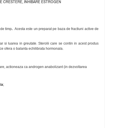
E CRESTERE, INHIBARE ESTROGEN
 de timp
.
Acesta este un preparat pe baza de fractiuni active de
r si luarea in greutate. Sterolii care se contin in acest produs
 ce ofera o balanta echilibrata hormonala.
mare, actioneaza ca androgen anabolizant (in dezvoltarea
ia
;