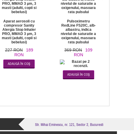
Aparat aerosoli cu
Pulsoximetru
compresor Sanity
RedLine FS20C, alb-
Alergia Stop Inhaler
albastru, indica
PRO, MMAD 3 µm, 3
nivelul de saturatie a
masti (adulti, copii si
oxigenului, masoara
bebelusi)
rata pulsului
227 RON
189
369 RON
109
RON
RON
Str. Mihai Eminescu, nr. 121, Sector 2, Bucuresti