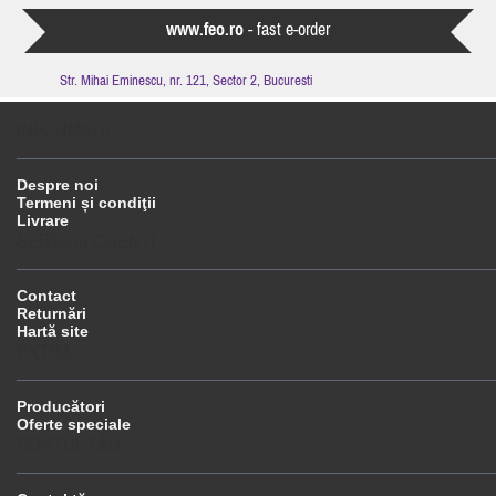
www.feo.ro
- fast e-order
Str. Mihai Eminescu, nr. 121, Sector 2, Bucuresti
INFORMAŢII
Despre noi
Termeni și condiţii
Livrare
SERVICII CLIENŢI
Contact
Returnări
Hartă site
EXTRA
Producători
Oferte speciale
CONTUL TĂU