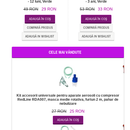
- 12 luni, Verde
- 3 ani, Verde
49 RON
29 RON
53 RON
33 RON
ADAUGĂ ÎN COŞ
ADAUGĂ ÎN COŞ
COMPARĂ PRODUS
COMPARĂ PRODUS
ADAUGĂ IN WISHLIST
ADAUGĂ IN WISHLIST
CELE MAI VÂNDUTE
-
Kit accesorii universale pentru aparate aerosoli cu compresor
RedLine RDA007, masca medie rotativa, furtun 2 m, pahar de
nebulizare
27 RON
25 RON
-