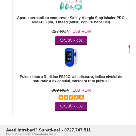
Aparat aerosoli cu compresor Sanity Alergia Stop Inhaler PRO,
MMAD 3 µm, 3 masti (adulti, copii si bebelusi)
227 RON
189 RON
-7
Pulsoximetru RedLine FS20C, alb-albastru, indica nivelul de
saturatie a oxigenului, masoara rata pulsului
369 RON
109 RON
Aveti intrebari? Sunati-ne! - 0727.747.511
Luni-Vineri 9-18 / Sambata 9-13