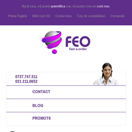
Bună ziua, vă puteți
autentifica
sau vă puteți crea un
cont nou
.
Prima Pagină
Wish List (0)
Contul meu
Coş de cumpărături
Comandă
0727.747.511
021 211.0652
CONTACT
BLOG
PROMOTII