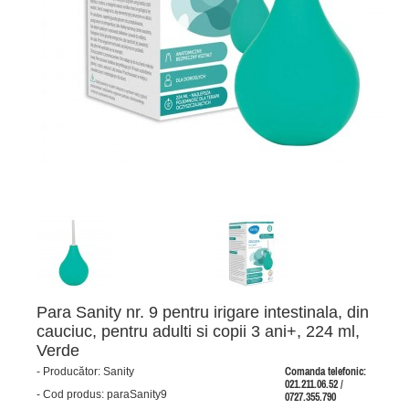
Para Sanity nr. 9 pentru irigare intestinala, din
cauciuc, pentru adulti si copii 3 ani+, 224 ml,
Verde
-
Producător:
Sanity
Comanda telefonic:
021.211.06.52 /
-
Cod produs:
paraSanity9
0727.355.790