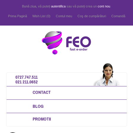
Bună ziua, vă puteți
autentifica
sau vă puteți crea un
cont nou
.
Prima Pagină
Wish List (0)
Contul meu
Coş de cumpărături
Comandă
0727.747.511
021 211.0652
CONTACT
BLOG
PROMOTII