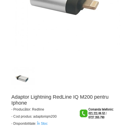
Adaptor Lightning RedLine IQ M200 pentru
Iphone
-
Producător:
Redline
Comanda telefonic:
021.211.06.52 /
-
Cod produs:
adaptoriqm200
0727.355.790
-
Disponibilitate:
În Stoc