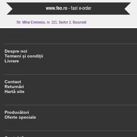
www.feo.ro
- fast e-order
Str. Mihai Eminescu, nr. 121, Sector 2, Bucuresti
INFORMAŢII
Despre noi
Termeni și condiţii
Livrare
SERVICII CLIENŢI
Contact
Returnări
Hartă site
EXTRA
Producători
Oferte speciale
CONTUL TĂU