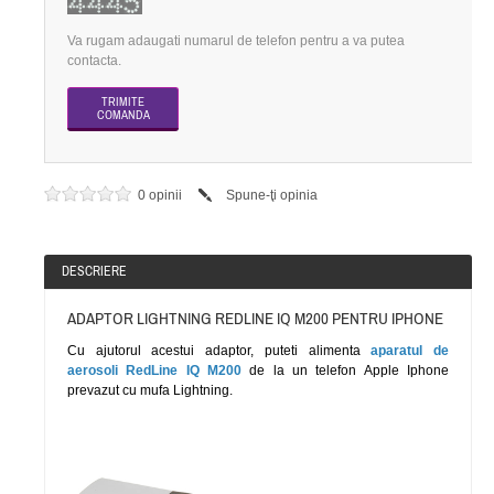
Va rugam adaugati numarul de telefon pentru a va putea
contacta.
0 opinii
Spune-ţi opinia
DESCRIERE
ADAPTOR LIGHTNING REDLINE IQ M200 PENTRU IPHONE
Cu ajutorul acestui adaptor, puteti alimenta
aparatul de
aerosoli RedLine IQ M200
de la un telefon Apple Iphone
prevazut cu mufa Lightning.