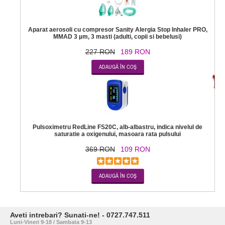
Aparat aerosoli cu compresor Sanity Alergia Stop Inhaler PRO,
MMAD 3 µm, 3 masti (adulti, copii si bebelusi)
227 RON
189 RON
-7
Pulsoximetru RedLine FS20C, alb-albastru, indica nivelul de
saturatie a oxigenului, masoara rata pulsului
369 RON
109 RON
Aveti intrebari? Sunati-ne! - 0727.747.511
Luni-Vineri 9-18 / Sambata 9-13