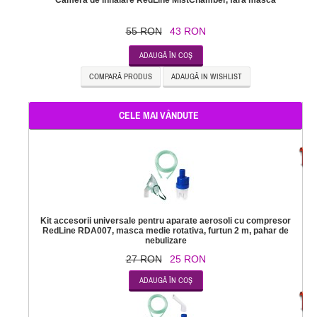
Camera de inhalare RedLine MistChamber, fara masca
55 RON
43 RON
ADAUGĂ ÎN COŞ
COMPARĂ PRODUS
ADAUGĂ IN WISHLIST
CELE MAI VÂNDUTE
-
Kit accesorii universale pentru aparate aerosoli cu compresor
RedLine RDA007, masca medie rotativa, furtun 2 m, pahar de
nebulizare
27 RON
25 RON
-