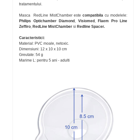
tratamentului.
Masca RedLine MistChamber este
compatibila
cu modelele:
Philips Optichamber Diamond
,
Visiomed
,
Flaem Pro Line
Zeffiro
,
RedLine MistChamber
si
Redline Spacer.
Caracteristici:
Material: PVC moale, netoxic.
Dimensiuni: 12 x 10 x 10 cm
Greutate: 54 g
Marime L: pentru 5 ani - adulti