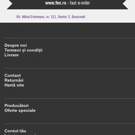
www.feo.ro
- fast e-order
Str. Mihai Eminescu, nr. 121, Sector 2, Bucuresti
INFORMAŢII
Despre noi
Termeni și condiţii
Livrare
SERVICII CLIENŢI
Contact
Returnări
Hartă site
EXTRA
Producători
Oferte speciale
CONTUL TĂU
Contul tău