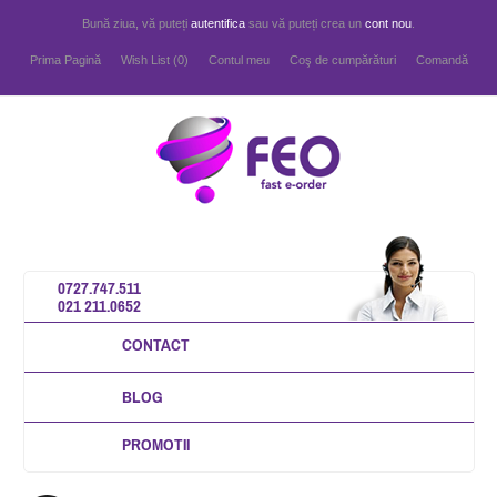
Bună ziua, vă puteți
autentifica
sau vă puteți crea un
cont nou
.
Prima Pagină
Wish List (0)
Contul meu
Coş de cumpărături
Comandă
0727.747.511
021 211.0652
CONTACT
BLOG
PROMOTII