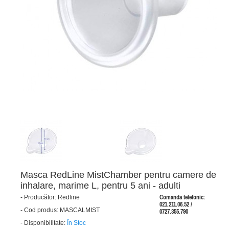
Masca RedLine MistChamber pentru camere de
inhalare, marime L, pentru 5 ani - adulti
-
Producător:
Redline
Comanda telefonic:
021.211.06.52 /
-
Cod produs:
MASCALMIST
0727.355.790
-
Disponibilitate:
În Stoc