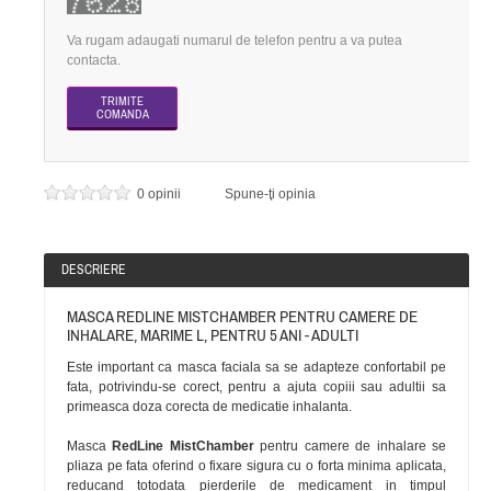
Va rugam adaugati numarul de telefon pentru a va putea
contacta.
0 opinii
Spune-ţi opinia
DESCRIERE
MASCA REDLINE MISTCHAMBER PENTRU CAMERE DE
INHALARE, MARIME L, PENTRU 5 ANI - ADULTI
Este important ca masca faciala sa se adapteze confortabil pe
fata, potrivindu-se corect, pentru a ajuta copiii sau adultii sa
primeasca doza corecta de medicatie inhalanta.
Masca
RedLine MistChamber
pentru camere de inhalare se
pliaza pe fata oferind o fixare sigura cu o forta minima aplicata,
reducand totodata pierderile de medicament in timpul