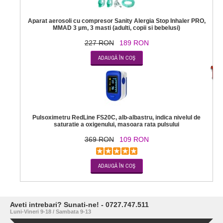
Aparat aerosoli cu compresor Sanity Alergia Stop Inhaler PRO,
MMAD 3 µm, 3 masti (adulti, copii si bebelusi)
227 RON
189 RON
-7
Pulsoximetru RedLine FS20C, alb-albastru, indica nivelul de
saturatie a oxigenului, masoara rata pulsului
369 RON
109 RON
Aveti intrebari? Sunati-ne! - 0727.747.511
Luni-Vineri 9-18 / Sambata 9-13