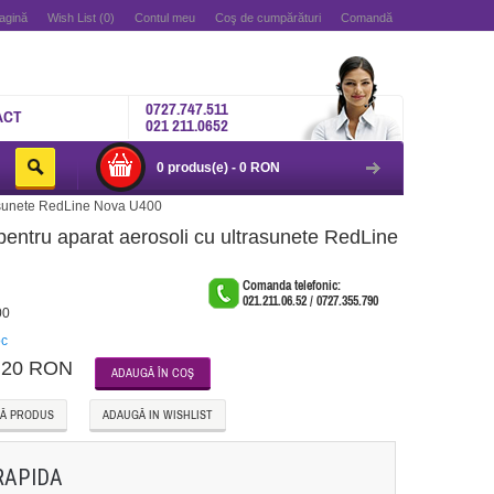
agină
Wish List (0)
Contul meu
Coş de cumpărături
Comandă
0727.747.511
ACT
021 211.0652
0 produs(e) - 0 RON
trasunete RedLine Nova U400
r pentru aparat aerosoli cu ultrasunete RedLine
Comanda telefonic:
021.211.06.52 / 0727.355.790
00
oc
20 RON
Ă PRODUS
ADAUGĂ IN WISHLIST
RAPIDA