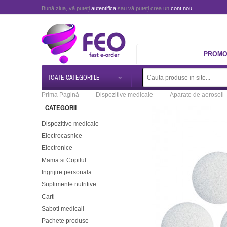
Bună ziua, vă puteți
autentifica
sau vă puteți crea un
cont nou
.
PROMOT
TOATE CATEGORIILE
Prima Pagină
Dispozitive medicale
Aparate de aerosoli
CATEGORII
Dispozitive medicale
Electrocasnice
Electronice
Mama si Copilul
Ingrijire personala
Suplimente nutritive
Carti
Saboti medicali
Pachete produse