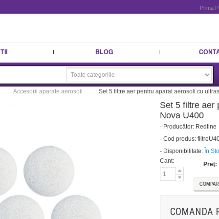
Prima P
II
BLOG
CONT
Accesorii aparate aerosoli
Set 5 filtre aer pentru aparat aerosoli cu ul
Set 5 filtre ae
Nova U400
-
Producător:
Redline
-
Cod produs:
filtreU4
-
Disponibilitate:
În St
Cant:
Preţ:
COMPAR
COMANDA 