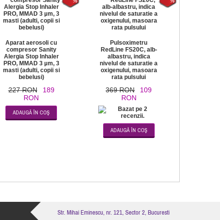
Aparat aerosoli cu
Pulsoximetru
compresor Sanity
RedLine FS20C, alb-
Alergia Stop Inhaler
albastru, indica
PRO, MMAD 3 µm, 3
nivelul de saturatie a
masti (adulti, copii si
oxigenului, masoara
bebelusi)
rata pulsului
227 RON
189
369 RON
109
RON
RON
Str. Mihai Eminescu, nr. 121, Sector 2, Bucuresti