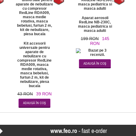
Aparat aerosoli
RedLine NB-230C,
masca pediatrica si
masca adulti
199 RON
145
RON
Kit accesorii
universale pentru
aparate de
nebulizare cu
compresor RedLine
RDA009, masca
medie rotativa,
masca bebelusi,
furtun 2 m, kit de
nebulizare, piesa
bucala
43 RON
39 RON
www.feo.ro
- fast e-order