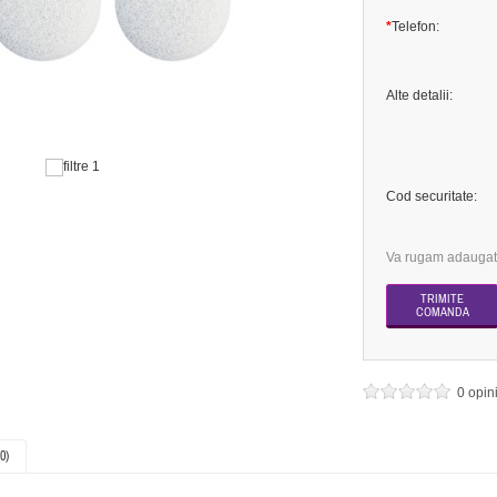
*
Telefon:
Alte detalii:
Cod securitate:
Va rugam adaugati
0 opin
0)