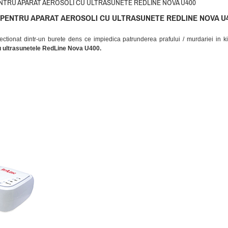
PENTRU APARAT AEROSOLI CU ULTRASUNETE REDLINE NOVA U400
R PENTRU APARAT AEROSOLI CU ULTRASUNETE REDLINE NOVA U
fectionat dintr-un burete dens ce impiedica patrunderea prafului / murdariei in ki
cu ultrasunetele RedLine Nova U400.