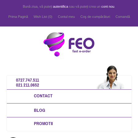
Bună ziua, vă puteți
autentifica
sau vă puteți crea un
cont nou
.
Prima Pagină
Wish List (0)
Contul meu
Coş de cumpărături
Comandă
0727.747.511
021 211.0652
CONTACT
BLOG
PROMOTII