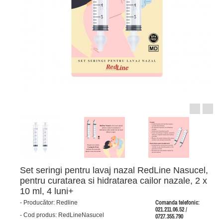
Set seringi pentru lavaj nazal RedLine Nasucel,
pentru curatarea si hidratarea cailor nazale, 2 x
10 ml, 4 luni+
-
Producător:
Redline
Comanda telefonic:
021.211.06.52 /
-
Cod produs:
RedLineNasucel
0727.355.790