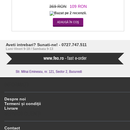
369 RON
109 RON
Aveti intrebari? Sunati-ne! - 0727.747.511
Luni-Vineri 9-18 / Sambata 9-13
www.feo.ro
- fast e-order
Str. Mihai Eminescu, nr. 121, Sector 2, Bucuresti
INFORMAŢII
Despre noi
Termeni și condiţii
Livrare
SERVICII CLIENŢI
Contact