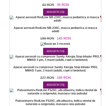
43 RON
39 RON
-2
Aparat aerosoli RedLine NB-230C, masca pediatrica si masca
adulti
199 RON
145 RON
-1
Aparat aerosoli cu compresor Sanity Alergia Stop Inhaler PRO,
MMAD 3 µm, 3 masti (adulti, copii si bebelusi)
227 RON
189 RON
-7
Pulsoximetru RedLine FS20C, alb-albastru, indica nivelul de
saturatie a oxigenului, masoara rata pulsului