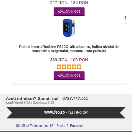
227 RON
189 RON
-7
Pulsoximetru RedLine FS20C, alb-albastru, indica nivelul de
saturatie a oxigenului, masoara rata pulsului
369 RON
109 RON
Aveti intrebari? Sunati-ne! - 0727.747.511
Luni-Vineri 9-18 / Sambata 9-13
www.feo.ro
- fast e-order
Str. Mihai Eminescu, nr. 121, Sector 2, Bucuresti