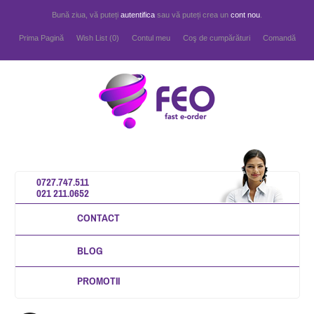
Bună ziua, vă puteți
autentifica
sau vă puteți crea un
cont nou
.
Prima Pagină
Wish List (0)
Contul meu
Coş de cumpărături
Comandă
0727.747.511
021 211.0652
CONTACT
BLOG
PROMOTII