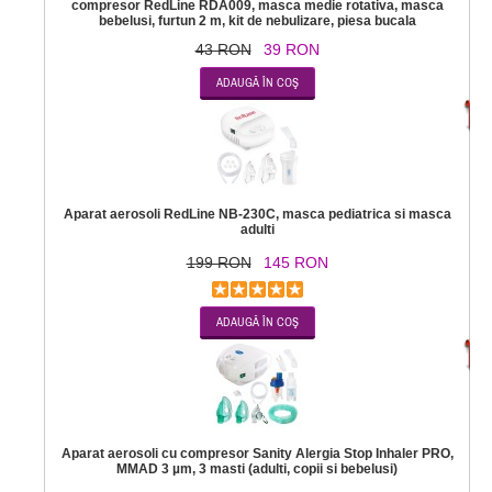
compresor RedLine RDA009, masca medie rotativa, masca
bebelusi, furtun 2 m, kit de nebulizare, piesa bucala
43 RON
39 RON
-2
Aparat aerosoli RedLine NB-230C, masca pediatrica si masca
adulti
199 RON
145 RON
-1
Aparat aerosoli cu compresor Sanity Alergia Stop Inhaler PRO,
MMAD 3 µm, 3 masti (adulti, copii si bebelusi)