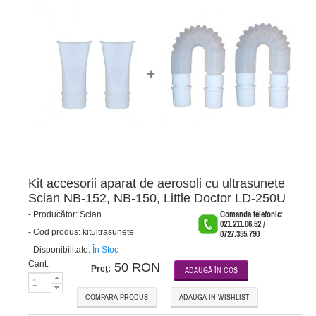
Kit accesorii aparat de aerosoli cu ultrasunete
Scian NB-152, NB-150, Little Doctor LD-250U
-
Producător:
Scian
Comanda telefonic:
021.211.06.52 /
-
Cod produs:
kitultrasunete
0727.355.790
-
Disponibilitate:
În Stoc
Cant:
50 RON
Preţ:
COMPARĂ PRODUS
ADAUGĂ IN WISHLIST