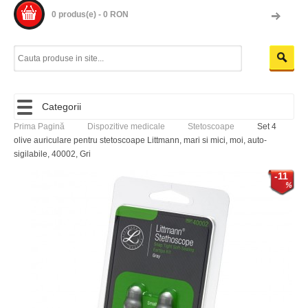
0 produs(e) - 0 RON
Categorii
Prima Pagină
Dispozitive medicale
Stetoscoape
Set 4
olive auriculare pentru stetoscoape Littmann, mari si mici, moi, auto-
sigilabile, 40002, Gri
-11