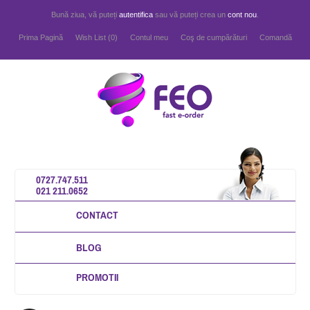
Bună ziua, vă puteți
autentifica
sau vă puteți crea un
cont nou
.
Prima Pagină
Wish List (0)
Contul meu
Coş de cumpărături
Comandă
0727.747.511
021 211.0652
CONTACT
BLOG
PROMOTII