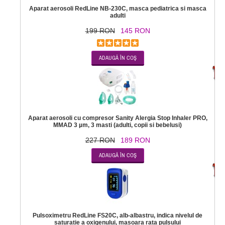
Aparat aerosoli RedLine NB-230C, masca pediatrica si masca
adulti
199 RON
145 RON
-1
Aparat aerosoli cu compresor Sanity Alergia Stop Inhaler PRO,
MMAD 3 µm, 3 masti (adulti, copii si bebelusi)
227 RON
189 RON
-7
Pulsoximetru RedLine FS20C, alb-albastru, indica nivelul de
saturatie a oxigenului, masoara rata pulsului