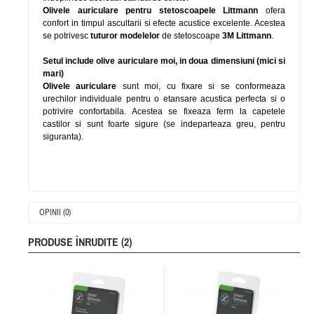
Olivele auriculare pentru stetoscoapele Littmann
ofera
confort in timpul ascultarii si efecte acustice excelente. Acestea
se potrivesc
tuturor modelelor
de stetoscoape
3M Littmann
.
Setul include olive auriculare moi, in doua dimensiuni (mici si
mari)
Olivele auriculare
sunt moi, cu fixare si se conformeaza
urechilor individuale pentru o etansare acustica perfecta si o
potrivire confortabila. Acestea se fixeaza ferm la capetele
castilor si sunt foarte sigure (se indeparteaza greu, pentru
siguranta).
OPINII (0)
PRODUSE ÎNRUDITE (2)