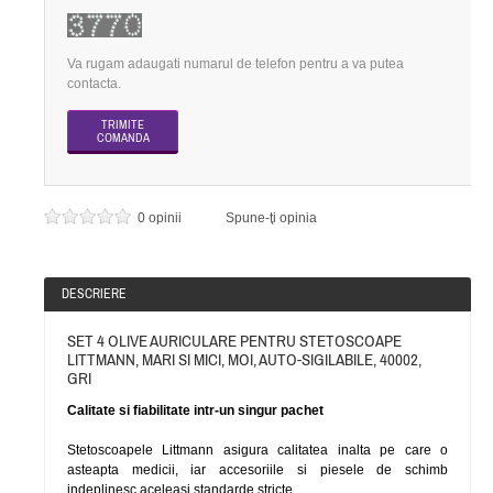
Va rugam adaugati numarul de telefon pentru a va putea
contacta.
0 opinii
Spune-ţi opinia
DESCRIERE
SET 4 OLIVE AURICULARE PENTRU STETOSCOAPE
LITTMANN, MARI SI MICI, MOI, AUTO-SIGILABILE, 40002,
GRI
Calitate si fiabilitate intr-un singur pachet
Stetoscoapele Littmann asigura calitatea inalta pe care o
asteapta medicii, iar accesoriile si piesele de schimb
indeplinesc aceleasi standarde stricte.