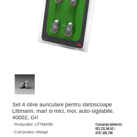
Set 4 olive auriculare pentru stetoscoape
Littmann, mari si mici, moi, auto-sigilabile,
40002, Gri
-
Producător:
LITTMANN
Comanda telefonic:
021.211.06.52 /
-
Cod produs:
olivegri
0727.355.790