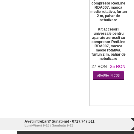
Kit accesorii
universale pentru
aparate aerosoli cu
compresor RedLine
RDA007, masca
medie rotativa,
furtun 2 m, pahar de
nebulizare
27 RON
25 RON
Aveti intrebari? Sunati-ne! - 0727.747.511
Luni-Vineri 9-18 / Sambata 9-13