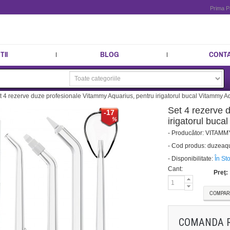
Prima P
II
BLOG
CONT
t 4 rezerve duze profesionale Vitammy Aquarius, pentru irigatorul bucal Vitammy A
Set 4 rezerve 
-17
irigatorul buc
-
Producător:
VITAMM
-
Cod produs:
duzeaqu
-
Disponibilitate:
În St
Cant:
Preţ:
COMPAR
COMANDA 