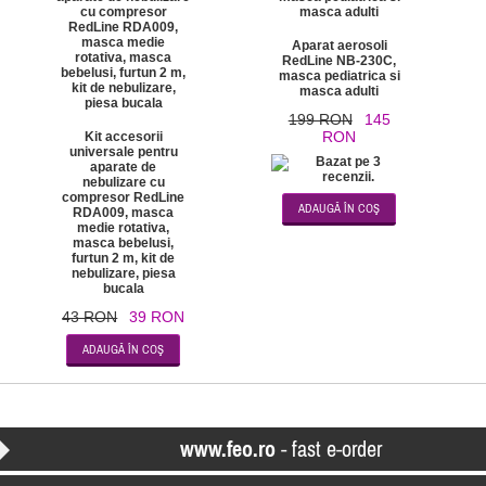
Aparat aerosoli
RedLine NB-230C,
masca pediatrica si
masca adulti
199 RON
145
RON
Kit accesorii
universale pentru
aparate de
nebulizare cu
compresor RedLine
RDA009, masca
medie rotativa,
masca bebelusi,
furtun 2 m, kit de
nebulizare, piesa
bucala
43 RON
39 RON
www.feo.ro
- fast e-order