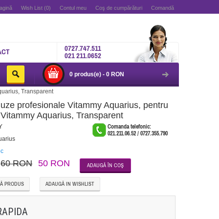
agină
Wish List (0)
Contul meu
Coş de cumpărături
Comandă
0727.747.511
ACT
021 211.0652
0 produs(e) - 0 RON
quarius, Transparent
duze profesionale Vitammy Aquarius, pentru
al Vitammy Aquarius, Transparent
Y
Comanda telefonic:
021.211.06.52 / 0727.355.790
arius
oc
60 RON
50 RON
Ă PRODUS
ADAUGĂ IN WISHLIST
RAPIDA