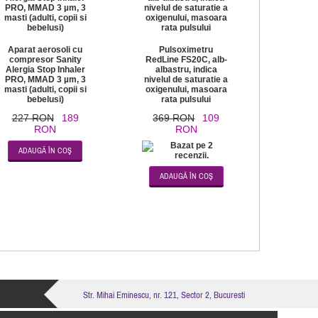
Aparat aerosoli cu
Pulsoximetru
compresor Sanity
RedLine FS20C, alb-
Alergia Stop Inhaler
albastru, indica
PRO, MMAD 3 µm, 3
nivelul de saturatie a
masti (adulti, copii si
oxigenului, masoara
bebelusi)
rata pulsului
227 RON
189
369 RON
109
RON
RON
Str. Mihai Eminescu, nr. 121, Sector 2, Bucuresti