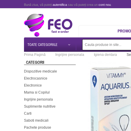
Bună ziua, vă puteți
autentifica
sau vă puteți crea un
cont nou
.
PROMOT
TOATE CATEGORIILE
Prima Pagină
Ingrijire personala
Igiena dentara
Se
CATEGORII
Dispozitive medicale
Electrocasnice
Electronice
Mama si Copilul
Ingrijire personala
Suplimente nutritive
Carti
Saboti medicali
Pachete produse