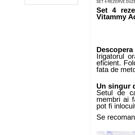
SET 4 REZERVE DUZ
Set 4 reze
Vitammy Aq
Descopera 
Irigatorul 
eficient. Fo
fata de meto
Un singur d
Setul de ca
membri ai fa
pot fi inlocu
Se recomanda