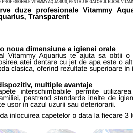
E PROFESIONALE VITAMMY AQUARIUS, PENTRU IRIGATORUL BUCAL VITA
rve duze profesionale Vitammy Aquar
uarius, Transparent
o noua dimensiune a igienei orale
oral Vitammy Aquarius te ajuta sa obtii o 
losirea atei dentare cu jet de apa este o 
da clasica, oferind rezultate superioare in in
ispozitiv, multiple avantaje
pete interschimbabile permite utilizarea
miliei, pastrand standarde inalte de igien
ite usor in cazul uzurii sau deteriorarii.
 inlocuirea capetelor o data la fiecare 3 l