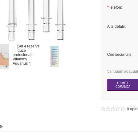
*
Telefon:
Alte detalii:
Cod securitate:
Va rugam adaugati
0 opin
0)