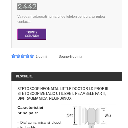
Va rugam adaugati numarul de telefon pentru a va putea
contacta.
1 opinii
Spune-ţi opinia
DESCRIERE
STETOSCOP NEONATAL LITTLE DOCTOR LD PROF III,
STETOSCOP METALIC UTILIZABIL PE AMBELE PARTI,
DIAFRAGMA MICA, NEGRU/INOX
Caracteristici
principale:
- Diafragma mica si clopot
mic deschis;