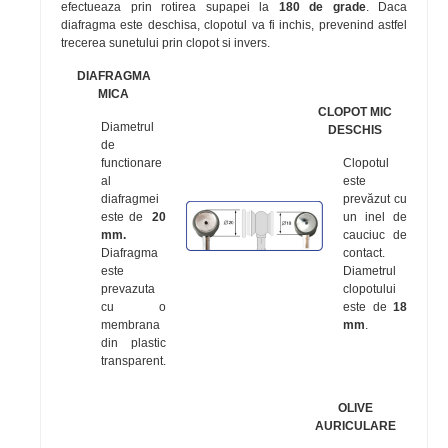
efectueaza prin rotirea supapei la
180 de grade
. Daca
diafragma este deschisa, clopotul va fi inchis, prevenind astfel
trecerea sunetului prin clopot si invers.
DIAFRAGMA
MICA
CLOPOT MIC
Diametrul
DESCHIS
de
functionare
Clopotul
al
este
diafragmei
prevăzut cu
este de
20
un inel de
mm.
cauciuc de
Diafragma
contact.
este
Diametrul
prevazuta
clopotului
cu o
este de
18
membrana
mm
.
din plastic
transparent.
OLIVE
AURICULARE