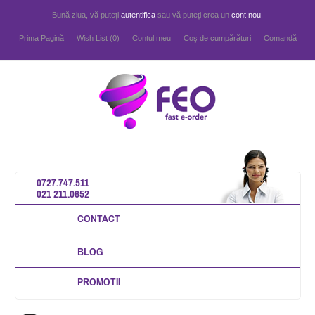
Bună ziua, vă puteți
autentifica
sau vă puteți crea un
cont nou
.
Prima Pagină
Wish List (0)
Contul meu
Coş de cumpărături
Comandă
0727.747.511
021 211.0652
CONTACT
BLOG
PROMOTII