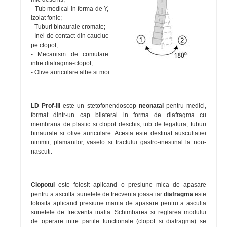
- Tub medical in forma de Y,
izolat fonic;
- Tuburi binaurale cromate;
- Inel de contact din cauciuc
pe clopot;
- Mecanism de comutare
intre diafragma-clopot;
- Olive auriculare albe si moi.
LD Prof-III
este un stetofonendoscop
neonatal
pentru medici,
format dintr-un cap bilateral in forma de diafragma cu
membrana de plastic si clopot deschis, tub de legatura, tuburi
binaurale si olive auriculare. Acesta este destinat auscultatiei
ninimii, plamanilor, vaselo si tractului gastro-inestinal la nou-
nascuti.
Clopotul
este folosit aplicand o presiune mica de apasare
pentru a asculta sunetele de frecventa joasa iar
diafragma
este
folosita aplicand presiune marita de apasare pentru a asculta
sunetele de frecventa inalta. Schimbarea si reglarea modului
de operare intre partile functionale (clopot si diafragma) se