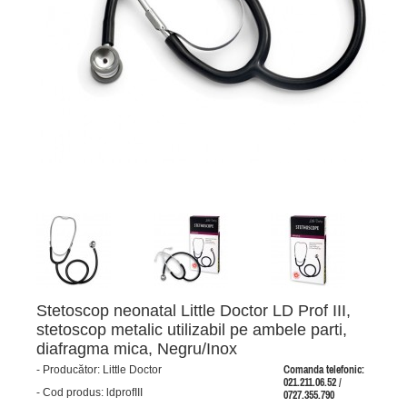
Stetoscop neonatal Little Doctor LD Prof III,
stetoscop metalic utilizabil pe ambele parti,
diafragma mica, Negru/Inox
-
Producător:
Little Doctor
Comanda telefonic:
021.211.06.52 /
-
Cod produs:
ldprofIII
0727.355.790