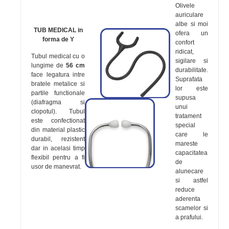
Olivele
auriculare
albe si moi
TUB MEDICAL in
ofera un
forma de Y
confort
ridicat,
Tubul medical cu o
sigilare si
lungime de
56 cm
durabilitate.
face legatura intre
Suprafata
bratele metalice si
lor este
partile functionale
supusa
(diafragma si
unui
clopotul). Tubul
tratament
este confectionat
special
din material plastic
care le
durabil, rezistent
mareste
dar in acelasi timp
capacitatea
flexibil pentru a fi
de
usor de manevrat.
alunecare
si astfel
reduce
aderenta
scamelor si
a prafului.