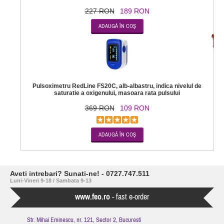
227 RON
189 RON
-7
Pulsoximetru RedLine FS20C, alb-albastru, indica nivelul de
saturatie a oxigenului, masoara rata pulsului
369 RON
109 RON
Aveti intrebari? Sunati-ne! - 0727.747.511
Luni-Vineri 9-18 / Sambata 9-13
www.feo.ro
- fast e-order
Str. Mihai Eminescu, nr. 121, Sector 2, Bucuresti