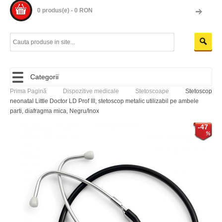
0 produs(e) - 0 RON
Categorii
Prima Pagină
Dispozitive medicale
Stetoscoape
Stetoscop
neonatal Little Doctor LD Prof III, stetoscop metalic utilizabil pe ambele
parti, diafragma mica, Negru/Inox
-47