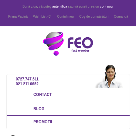
Bună ziua, vă puteți
autentifica
sau vă puteți crea un
cont nou
.
Prima Pagină
Wish List (0)
Contul meu
Coş de cumpărături
Comandă
0727.747.511
021 211.0652
CONTACT
BLOG
PROMOTII