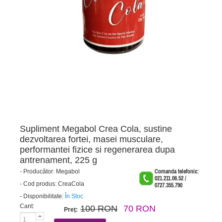
Supliment Megabol Crea Cola, sustine
dezvoltarea fortei, masei musculare,
performantei fizice si regenerarea dupa
antrenament, 225 g
-
Producător:
Megabol
Comanda telefonic:
021.211.06.52 /
-
Cod produs:
CreaCola
0727.355.790
-
Disponibilitate:
În Stoc
Cant:
100 RON
70 RON
Preţ: