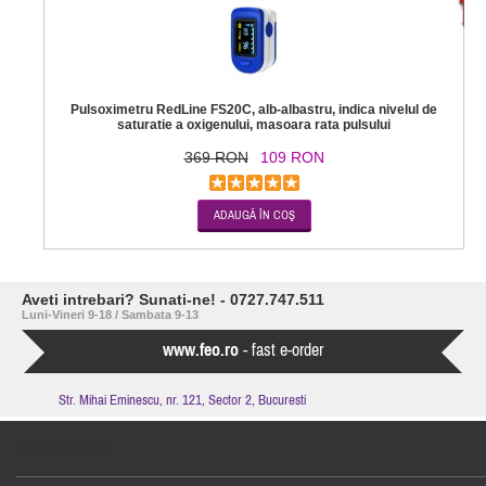
-7
Pulsoximetru RedLine FS20C, alb-albastru, indica nivelul de
saturatie a oxigenului, masoara rata pulsului
369 RON
109 RON
Aveti intrebari? Sunati-ne! - 0727.747.511
Luni-Vineri 9-18 / Sambata 9-13
www.feo.ro
- fast e-order
Str. Mihai Eminescu, nr. 121, Sector 2, Bucuresti
INFORMAŢII