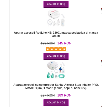
-2
Aparat aerosoli RedLine NB-230C, masca pediatrica si masca
adulti
199 RON
145 RON
-1
Aparat aerosoli cu compresor Sanity Alergia Stop Inhaler PRO,
MMAD 3 µm, 3 masti (adulti, copii si bebelusi)
227 RON
189 RON