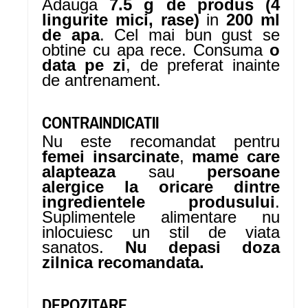
Adauga
7.5 g de produs (4
lingurite mici, rase)
in
200 ml
de apa
. Cel mai bun gust se
obtine cu apa rece. Consuma
o
data pe zi
, de preferat inainte
de antrenament.
CONTRAINDICATII
Nu este recomandat pentru
femei insarcinate
,
mame care
alapteaza
sau
persoane
alergice la oricare dintre
ingredientele produsului
.
Suplimentele alimentare nu
inlocuiesc un stil de viata
sanatos.
Nu depasi doza
zilnica recomandata.
DEPOZITARE