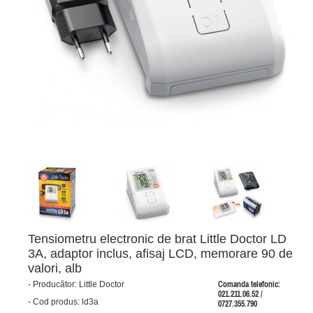
Tensiometru electronic de brat Little Doctor LD
3A, adaptor inclus, afisaj LCD, memorare 90 de
valori, alb
-
Producător:
Little Doctor
Comanda telefonic:
021.211.06.52 /
-
Cod produs:
ld3a
0727.355.790