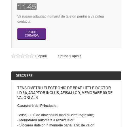
Va rugam adaugati numarul de telefon pentru a va putea
contacta.
0 opinii
Spune-ţi opinia
DESCRIERE
TENSIOMETRU ELECTRONIC DE BRAT LITTLE DOCTOR
LD 3A, ADAPTOR INCLUS, AFISAJ LCD, MEMORARE 90 DE
VALORI, ALB
Caracteristici Principale:
- Afisaj LCD de dimensiuni mari cu cifre ingrosate;
- Memorarea automata a rezultatelor;
- Stocarea datelor in memorie pana la 90 de valori;