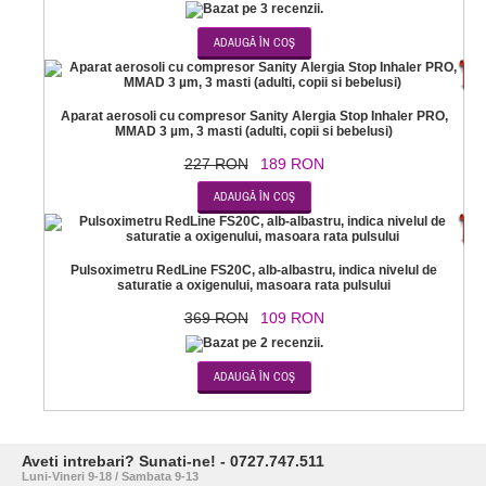
-1
Aparat aerosoli cu compresor Sanity Alergia Stop Inhaler PRO,
MMAD 3 µm, 3 masti (adulti, copii si bebelusi)
227 RON
189 RON
-7
Pulsoximetru RedLine FS20C, alb-albastru, indica nivelul de
saturatie a oxigenului, masoara rata pulsului
369 RON
109 RON
Aveti intrebari? Sunati-ne! - 0727.747.511
Luni-Vineri 9-18 / Sambata 9-13