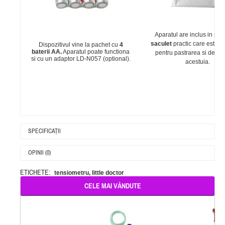
Aparatul are inclus in pac
saculet
practic care este foa
Dispozitivul vine la pachet cu
4
baterii AA.
Aparatul poate functiona
pentru pastrarea si depoz
si cu un
adaptor LD-N057 (optional).
acestuia.
SPECIFICAŢII
OPINII (0)
ETICHETE:
tensiometru
,
little doctor
CELE MAI VÂNDUTE
-