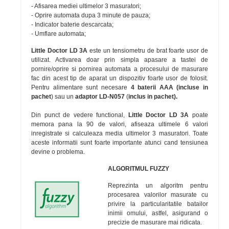
- Afisarea mediei ultimelor 3 masuratori;
- Oprire automata dupa 3 minute de pauza;
- Indicator baterie descarcata;
- Umflare automata;
Little Doctor LD 3A
este un tensiometru de brat foarte usor de
utilizat. Activarea doar prin simpla apasare a tastei de
pornire/oprire si pornirea automata a procesului de masurare
fac din acest tip de aparat un dispozitiv foarte usor de folosit.
Pentru alimentare sunt necesare
4 baterii AAA (incluse in
pachet
) sau un
adaptor LD-N057
(
inclus in pachet).
Din punct de vedere functional,
Little Doctor LD 3A
poate
memora pana la 90 de valori, afiseaza ultimele 6 valori
inregistrate si calculeaza media ultimelor 3 masuratori. Toate
aceste informatii sunt foarte importante atunci cand tensiunea
devine o problema.
ALGORITMUL FUZZY
Reprezinta un algoritm pentru
procesarea valorilor masurate cu
privire la particularitatile batailor
inimii omului, astfel, asigurand o
precizie de masurare mai ridicata.