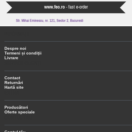
www.feo.ro
- fast e-order
Str. Mihai Eminescu, nr. 121, Sector 2, Bucuresti
INFORMAŢII
Despre noi
Termeni și condiţii
Livrare
SERVICII CLIENŢI
Contact
Returnări
Hartă site
EXTRA
Producători
Oferte speciale
CONTUL TĂU