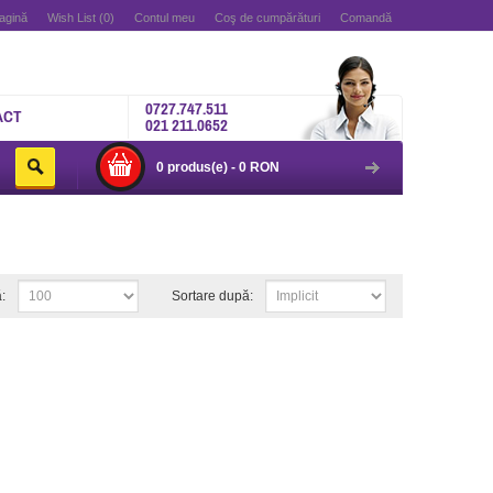
agină
Wish List (0)
Contul meu
Coş de cumpărături
Comandă
0727.747.511
ACT
021 211.0652
0 produs(e) - 0 RON
:
Sortare după: