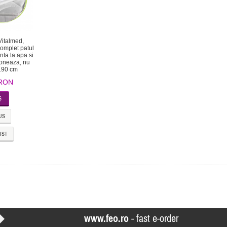
Vitalmed,
complet patul
nta la apa si
foneaza, nu
 190 cm
 RON
US
IST
www.feo.ro
- fast e-order