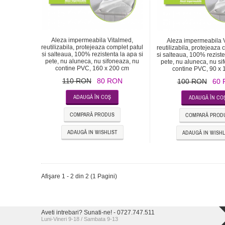
Aleza impermeabila Vitalmed,
Aleza impermeabila 
reutilizabila, protejeaza complet patul
reutilizabila, protejeaza 
si salteaua, 100% rezistenta la apa si
si salteaua, 100% reziste
pete, nu aluneca, nu sifoneaza, nu
pete, nu aluneca, nu si
contine PVC, 160 x 200 cm
contine PVC, 90 x
110 RON
80 RON
100 RON
60
COMPARĂ PRODUS
COMPARĂ PROD
ADAUGĂ IN WISHLIST
ADAUGĂ IN WISHL
Afişare 1 - 2 din 2 (1 Pagini)
Aveti intrebari? Sunati-ne! - 0727.747.511
Luni-Vineri 9-18 / Sambata 9-13