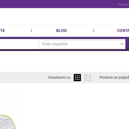
Prima P
II
BLOG
CONT
Vizualizare ca:
Produse pe pagină