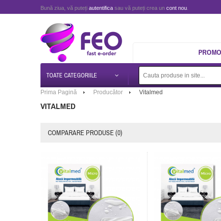
Bună ziua, vă puteți
autentifica
sau vă puteți crea un
cont nou
.
PROMOT
TOATE CATEGORIILE
Prima Pagină
Producător
Vitalmed
VITALMED
COMPARARE PRODUSE (0)