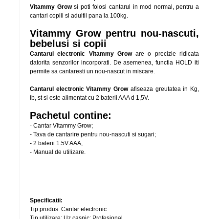
Vitammy Grow
si poti folosi cantarul in mod normal, pentru a
cantari copiii si adultii pana la 100kg.
Vitammy Grow pentru nou-nascuti,
bebelusi si copii
Cantarul electronic Vitammy Grow
are o precizie ridicata
datorita senzorilor incorporati. De asemenea, functia HOLD iti
permite sa cantaresti un nou-nascut in miscare.
Cantarul electronic Vitammy Grow
afiseaza greutatea in Kg,
lb, st si este alimentat cu 2 baterii AAA d 1,5V.
Pachetul contine:
- Cantar Vitammy Grow;
- Tava de cantarire pentru nou-nascuti si sugari;
- 2 baterii 1.5V AAA;
- Manual de utilizare.
Specificatii:
Tip produs: Cantar electronic
Tip utilizare: Uz casnic; Profesional