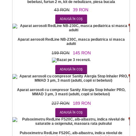
bebelusi, furtun 2 m, kit de nebulizare, piesa bucala
43 RON
39 RON
-2
Aparat aerosoli RedLine NB-230C, masca pediatrica si masca
adulti
199 RON
145 RON
-1
Aparat aerosoli cu compresor Sanity Alergia Stop Inhaler PRO,
MMAD 3 µm, 3 masti (adulti, copii si bebelusi)
227 RON
189 RON
-7
Pulsoximetru RedLine FS20C, alb-albastru, indica nivelul de