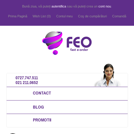
Bună ziua, vă puteți
autentifica
sau vă puteți crea un
cont nou
.
Prima Pagină
Wish List (0)
Contul meu
Coş de cumpărături
Comandă
0727.747.511
021 211.0652
CONTACT
BLOG
PROMOTII