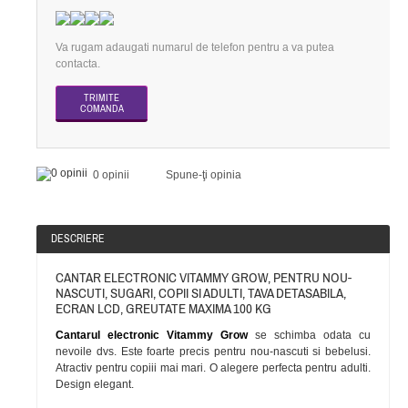
Va rugam adaugati numarul de telefon pentru a va putea
contacta.
0 opinii
Spune-ţi opinia
DESCRIERE
CANTAR ELECTRONIC VITAMMY GROW, PENTRU NOU-
NASCUTI, SUGARI, COPII SI ADULTI, TAVA DETASABILA,
ECRAN LCD, GREUTATE MAXIMA 100 KG
Cantarul electronic Vitammy Grow
se schimba odata cu
nevoile dvs. Este foarte precis pentru nou-nascuti si bebelusi.
Atractiv pentru copiii mai mari. O alegere perfecta pentru adulti.
Design elegant.