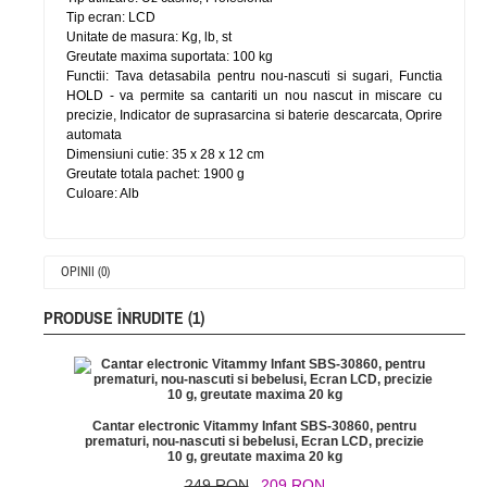
Tip ecran: LCD
Unitate de masura: Kg, lb, st
Greutate maxima suportata: 100 kg
Functii: Tava detasabila pentru nou-nascuti si sugari, Functia
HOLD - va permite sa cantariti un nou nascut in miscare cu
precizie, Indicator de suprasarcina si baterie descarcata, Oprire
automata
Dimensiuni cutie: 35 x 28 x 12 cm
Greutate totala pachet: 1900 g
Culoare: Alb
OPINII (0)
PRODUSE ÎNRUDITE (1)
Cantar electronic Vitammy Infant SBS-30860, pentru
prematuri, nou-nascuti si bebelusi, Ecran LCD, precizie
10 g, greutate maxima 20 kg
249 RON
209 RON