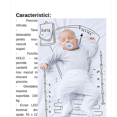
Caracteristici:
- Precizie
ridicata;
- Tava
detasabila
pentru nou-
nascuti si
sugari;
- Functia
HOLD - va
permite sa
cantariti un
nou nascut in
miscare cu
precizie;
- Greutatea
maxima
suportata
-
100
kg;
- Ecran LED
iluminat din
spate: 55 x 22