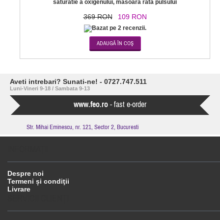
saturatie a oxigenului, masoara rata pulsului
369 RON
109 RON
Aveti intrebari? Sunati-ne! - 0727.747.511
Luni-Vineri 9-18 / Sambata 9-13
www.feo.ro
- fast e-order
Str. Mihai Eminescu, nr. 121, Sector 2, Bucuresti
INFORMAŢII
Despre noi
Termeni și condiţii
Livrare
SERVICII CLIENŢI