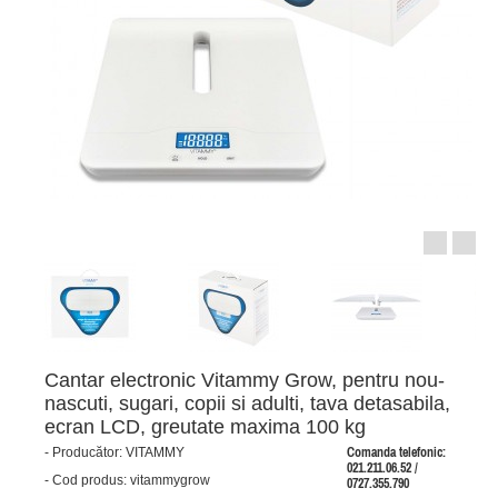
Cantar electronic Vitammy Grow, pentru nou-
nascuti, sugari, copii si adulti, tava detasabila,
ecran LCD, greutate maxima 100 kg
-
Producător:
VITAMMY
Comanda telefonic:
021.211.06.52 /
-
Cod produs:
vitammygrow
0727.355.790