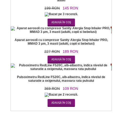
adulti
199 RON
145 RON
-1
Aparat aerosoli cu compresor Sanity Alergia Stop Inhaler PRO,
MMAD 3 µm, 3 masti (adulti, copii si bebelusi)
227 RON
189 RON
-7
Pulsoximetru RedLine FS20C, alb-albastru, indica nivelul de
saturatie a oxigenului, masoara rata pulsului
369 RON
109 RON