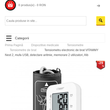
0 produs(e) - 0 RON
Categorii
Prima Pagină
Dispozitive medicale
Tensiometre
Tensiometre de brat
Tensiometru electronic de brat VITAMMY
Next 2, mufa USB, detectare aritmie, memorare 2 utilizatori, Alb
-29