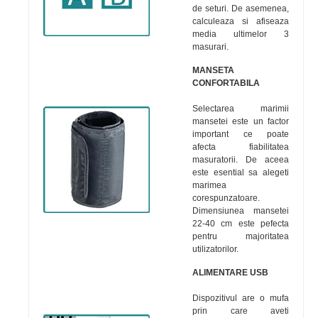
de seturi. De asemenea,
calculeaza si afiseaza
media ultimelor 3
masurari.
MANSETA
CONFORTABILA
Selectarea marimii
mansetei este un factor
important ce poate
afecta fiabilitatea
masuratorii. De aceea
este esential sa alegeti
marimea
corespunzatoare.
Dimensiunea mansetei
22-40 cm este pefecta
pentru majoritatea
utilizatorilor.
ALIMENTARE USB
Dispozitivul are o mufa
prin care aveti