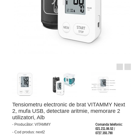
Tensiometru electronic de brat VITAMMY Next
2, mufa USB, detectare aritmie, memorare 2
utilizatori, Alb
-
Producător:
VITAMMY
Comanda telefonic:
021.211.06.52 /
-
Cod produs:
next2
0727.355.790