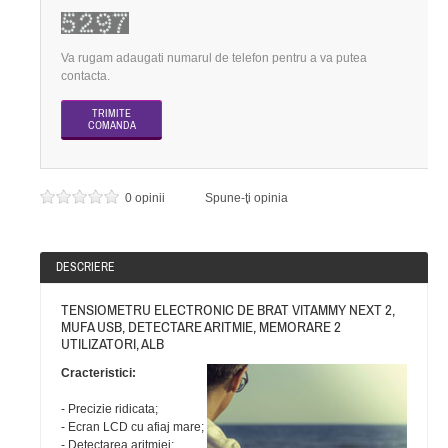
Va rugam adaugati numarul de telefon pentru a va putea
contacta.
0 opinii
Spune-ţi opinia
DESCRIERE
TENSIOMETRU ELECTRONIC DE BRAT VITAMMY NEXT 2,
MUFA USB, DETECTARE ARITMIE, MEMORARE 2
UTILIZATORI, ALB
Cracteristici:
- Precizie ridicata;
- Ecran LCD cu afiaj mare;
- Detectarea aritmiei;