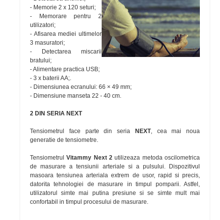
- Memorie 2 x 120 seturi;
- Memorare pentru 2
utilizatori;
- Afisarea mediei ultimelor
3 masuratori;
- Detectarea miscarii
bratului;
- Alimentare practica USB;
- 3 x baterii AA;.
- Dimensiunea ecranului: 66 × 49 mm;
- Dimensiune manseta 22 - 40 cm.
2 DIN SERIA NEXT
Tensiometrul face parte din seria
NEXT
, cea mai noua
generatie de tensiometre.
Tensiometrul
Vitammy Next 2
utilizeaza metoda oscilometrica
de masurare a tensiunii arteriale si a pulsului. Dispozitivul
masoara tensiunea arteriala extrem de usor, rapid si precis,
datorita tehnologiei de masurare in timpul pomparii. Astfel,
utilizatorul simte mai putina presiune si se simte mult mai
confortabil in timpul procesului de masurare.