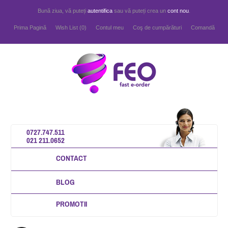
Bună ziua, vă puteți
autentifica
sau vă puteți crea un
cont nou
.
Prima Pagină
Wish List (0)
Contul meu
Coş de cumpărături
Comandă
0727.747.511
021 211.0652
CONTACT
BLOG
PROMOTII