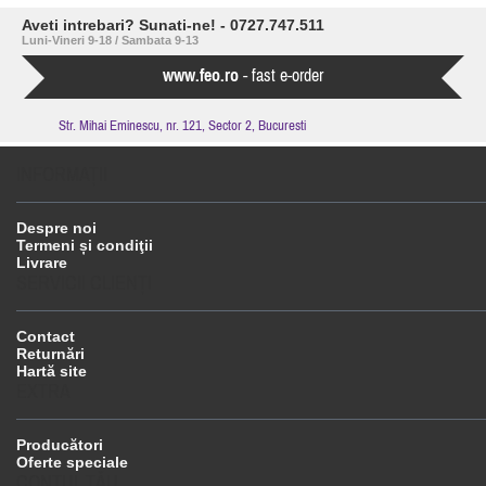
Aveti intrebari? Sunati-ne! - 0727.747.511
Luni-Vineri 9-18 / Sambata 9-13
www.feo.ro
- fast e-order
Str. Mihai Eminescu, nr. 121, Sector 2, Bucuresti
INFORMAŢII
Despre noi
Termeni și condiţii
Livrare
SERVICII CLIENŢI
Contact
Returnări
Hartă site
EXTRA
Producători
Oferte speciale
CONTUL TĂU