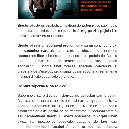
Biosterol
este un anabolizant extrem de puternic, ce suplineste
productia de testosteron cu pana la
4 mg pe zi
, sprijinind in
acest fel cresterea musculara.
Biosterol
este un supliment prohormonal cu un continut ridicat
de
saponine naturale
, care cresc productia asa numitului
tetosteron liber
, si care nu este asociat cu proteinele. Acesta
ofera un efect metabolic perfect pentru a sustine dieta
sportivilor. Datorita unei formule speciale, conceputa si
brevetata de Megabol, organismul poate suporta antrenamente
mul mai dificile decat cele obisnuite.
Ce sunt saponinele steroidice
Saponinele steroidice sunt derivati de spirostan sau furostan.
Acestea sunt formate pe sistemul steran cu gruparea ciclica
laterala. Saponinele au o grupare hidroxil, care in prezenta
catalizatorilor, este posibil sa se transforme in hormoni steroizi
sau parabormoni steroizi cu efecte anabolice. In corpul uman
exista cai metabolice adecvate, capabile de biosinteza
agentilor steroideni (anabolici), care are loc sub influenta