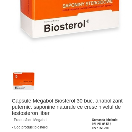
Capsule Megabol Biosterol 30 buc, anabolizant
puternic, saponine naturale ce cresc nivelul de
testosteron liber
-
Producător:
Megabol
Comanda telefonic:
021.211.06.52 /
-
Cod produs:
biosterol
0727.355.790