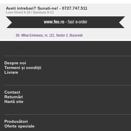
Aveti intrebari? Sunati-ne! - 0727.747.511
Luni-Vineri 9-18 / Sambata 9-13
www.feo.ro
- fast e-order
Str. Mihai Eminescu, nr. 121, Sector 2, Bucuresti
INFORMAŢII
Despre noi
Termeni și condiţii
Livrare
SERVICII CLIENŢI
Contact
Returnări
Hartă site
EXTRA
Producători
Oferte speciale