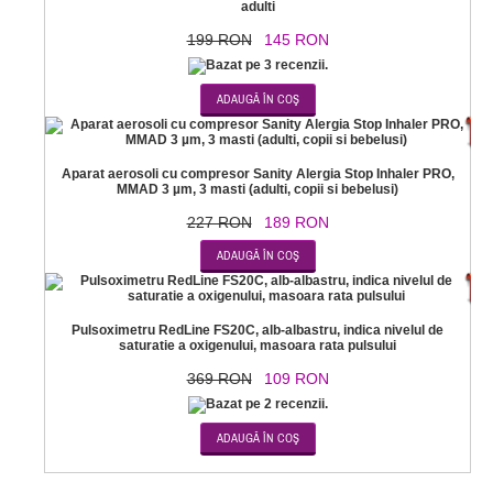
adulti
199 RON
145 RON
-1
Aparat aerosoli cu compresor Sanity Alergia Stop Inhaler PRO,
MMAD 3 µm, 3 masti (adulti, copii si bebelusi)
227 RON
189 RON
-7
Pulsoximetru RedLine FS20C, alb-albastru, indica nivelul de
saturatie a oxigenului, masoara rata pulsului
369 RON
109 RON