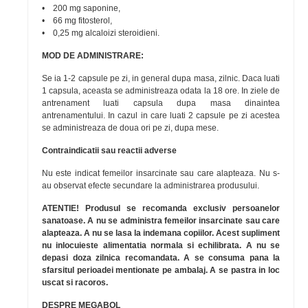
• 200 mg saponine,
• 66 mg fitosterol,
• 0,25 mg alcaloizi steroidieni.
MOD DE ADMINISTRARE:
Se ia 1-2 capsule pe zi, in general dupa masa, zilnic. Daca luati
1 capsula, aceasta se administreaza odata la 18 ore. In ziele de
antrenament luati capsula dupa masa dinaintea
antrenamentului. In cazul in care luati 2 capsule pe zi acestea
se administreaza de doua ori pe zi, dupa mese.
Contraindicatii sau reactii adverse
Nu este indicat femeilor insarcinate sau care alapteaza. Nu s-
au observat efecte secundare la administrarea produsului.
ATENTIE! Produsul se recomanda exclusiv persoanelor
sanatoase. A nu se administra femeilor insarcinate sau care
alapteaza. A nu se lasa la indemana copiilor. Acest supliment
nu inlocuieste alimentatia normala si echilibrata. A nu se
depasi doza zilnica recomandata. A se consuma pana la
sfarsitul perioadei mentionate pe ambalaj. A se pastra in loc
uscat si racoros.
DESPRE MEGABOL