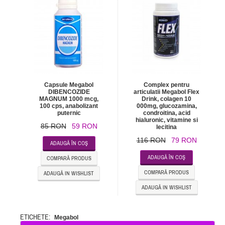
Capsule Megabol
Complex pentru
DIBENCOZIDE
articulatii Megabol Flex
MAGNUM 1000 mcg,
Drink, colagen 10
100 cps, anabolizant
000mg, glucozamina,
puternic
condroitina, acid
hialuronic, vitamine si
85 RON
59 RON
lecitina
116 RON
79 RON
ADAUGĂ ÎN COŞ
ADAUGĂ ÎN COŞ
COMPARĂ PRODUS
COMPARĂ PRODUS
ADAUGĂ IN WISHLIST
ADAUGĂ IN WISHLIST
ETICHETE:
Megabol