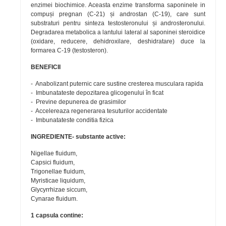
enzimei biochimice. Aceasta enzime transforma saponinele in
compuși pregnan (C-21) și androstan (C-19), care sunt
substraturi pentru sinteza testosteronului și androsteronului.
Degradarea metabolica a lantului lateral al saponinei steroidice
(oxidare, reducere, dehidroxilare, deshidratare) duce la
formarea C-19 (testosteron).
BENEFICII
- Anabolizant puternic care sustine cresterea musculara rapida
- Imbunatateste depozitarea glicogenului în ficat
- Previne depunerea de grasimilor
- Accelereaza regenerarea tesuturilor accidentate
- Imbunatateste conditia fizica
INGREDIENTE- substante active:
Nigellae fluidum,
Capsici fluidum,
Trigonellae fluidum,
Myristicae liquidum,
Glycyrrhizae siccum,
Cynarae fluidum.
1 capsula contine: