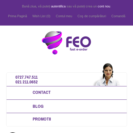
Bună ziua, vă puteți
autentifica
sau vă puteți crea un
cont nou
.
Prima Pagină
Wish List (0)
Contul meu
Coş de cumpărături
Comandă
0727.747.511
021 211.0652
CONTACT
BLOG
PROMOTII