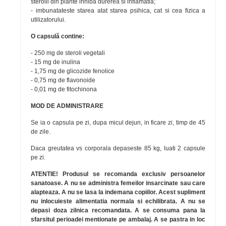
sterolii din plante inhiba durerea si inflamatia;
- imbunatateste starea atat starea psihica, cat si cea fizica a
utilizatorului.
O capsulă contine:
- 250 mg de steroli vegetali
- 15 mg de inulina
- 1,75 mg de glicozide fenolice
- 0,75 mg de flavonoide
- 0,01 mg de fitochinona
MOD DE ADMINISTRARE
Se ia o capsula pe zi, dupa micul dejun, in ficare zi, timp de 45
de zile.
Daca greutatea vs corporala depaseste 85 kg, luati 2 capsule
pe zi.
ATENTIE! Produsul se recomanda exclusiv persoanelor
sanatoase. A nu se administra femeilor insarcinate sau care
alapteaza. A nu se lasa la indemana copiilor. Acest supliment
nu inlocuieste alimentatia normala si echilibrata. A nu se
depasi doza zilnica recomandata. A se consuma pana la
sfarsitul perioadei mentionate pe ambalaj. A se pastra in loc