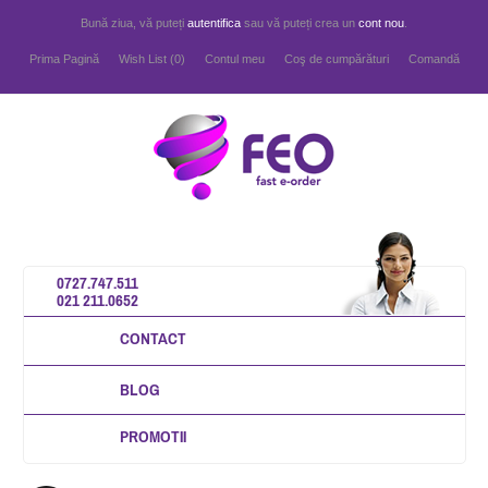
Bună ziua, vă puteți
autentifica
sau vă puteți crea un
cont nou
.
Prima Pagină
Wish List (0)
Contul meu
Coş de cumpărături
Comandă
0727.747.511
021 211.0652
CONTACT
BLOG
PROMOTII