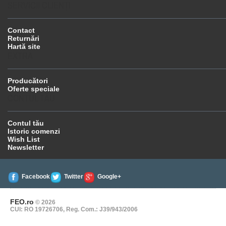
SERVICII CLIENŢI
Contact
Returnări
Hartă site
EXTRA
Producători
Oferte speciale
CONTUL TĂU
Contul tău
Istoric comenzi
Wish List
Newsletter
Facebook
Twitter
Google+
FEO.ro
© 2026
CUI: RO 19726706, Reg. Com.: J39/943/2006