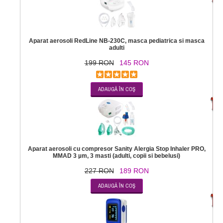
Aparat aerosoli RedLine NB-230C, masca pediatrica si masca
adulti
199 RON
145 RON
-1
Aparat aerosoli cu compresor Sanity Alergia Stop Inhaler PRO,
MMAD 3 µm, 3 masti (adulti, copii si bebelusi)
227 RON
189 RON
-7