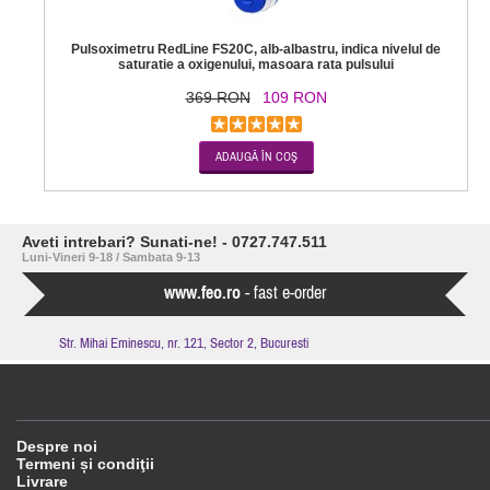
Pulsoximetru RedLine FS20C, alb-albastru, indica nivelul de
saturatie a oxigenului, masoara rata pulsului
369 RON
109 RON
Aveti intrebari? Sunati-ne! - 0727.747.511
Luni-Vineri 9-18 / Sambata 9-13
www.feo.ro
- fast e-order
Str. Mihai Eminescu, nr. 121, Sector 2, Bucuresti
INFORMAŢII
Despre noi
Termeni și condiţii
Livrare