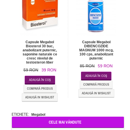
Capsule Megabol
Capsule Megabol
Biosterol 30 buc,
DIBENCOZIDE
anabolizant puternic,
MAGNUM 1000 mcg,
saponine naturale ce
100 cps, anabolizant
cresc nivelul de
puternic
testosteron liber
85 RON
59 RON
59 RON
39 RON
ADAUGĂ ÎN COŞ
ADAUGĂ ÎN COŞ
COMPARĂ PRODUS
COMPARĂ PRODUS
ADAUGĂ IN WISHLIST
ADAUGĂ IN WISHLIST
ETICHETE:
Megabol
CELE MAI VÂNDUTE