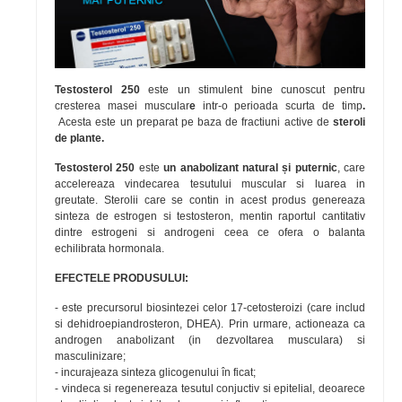
Testosterol 250
este un stimulent bine cunoscut pentru
cresterea masei muscular
e
intr-o perioada scurta de timp
.
Acesta este un preparat pe baza de fractiuni active de
steroli
de plante.
Testosterol 250
este
un anabolizant natural și puternic
, care
accelereaza vindecarea tesutului muscular si luarea in
greutate. Sterolii care se contin in acest produs genereaza
sinteza de estrogen si testosteron, mentin raportul cantitativ
dintre estrogeni si androgeni ceea ce ofera o balanta
echilibrata hormonala.
EFECTELE PRODUSULUI:
- este precursorul biosintezei celor 17-cetosteroizi (care includ
si dehidroepiandrosteron, DHEA). Prin urmare, actioneaza ca
androgen anabolizant (in dezvoltarea musculara) si
masculinizare;
- incurajeaza sinteza glicogenului în ficat;
- vindeca si regenereaza tesutul conjuctiv si epitelial, deoarece