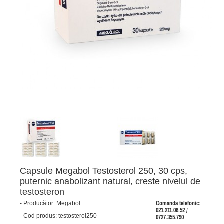
Capsule Megabol Testosterol 250, 30 cps,
puternic anabolizant natural, creste nivelul de
testosteron
-
Producător:
Megabol
Comanda telefonic:
021.211.06.52 /
-
Cod produs:
testosterol250
0727.355.790