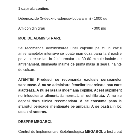
1 capsula contine:
Dibencozide (5-deoxi-5-adenosylcobalamin)
- 1000 ug
Amidon din grau
- 300 mg
MOD DE ADMINISTRARE
Se recomanda administrarea unei capsule pe zi. In cazul
antrenametelor intensive se poate mari doza pana la 3 pastile
pe zi, care se iau in felul urmator: cu 30-60 minute inainte de
antrenament, dimineata inainte de prima masa si seara inainte
de culcare.
ATENTIE! Produsul se recomanda exclusiv persoanelor
sanatoase. A nu se administra femeilor insarcinate sau care
alapteaza. A nu se lasa la indemana copiilor. Acest supliment
nu inlocuieste alimentatia normala si echilibrata. A nu se
depasi doza zilnica recomandata. A se consuma pana la
sfarsitul perioadei mentionate pe ambalaj. A se pastra in loc
uscat si racoros.
DESPRE MEGABOL
Centrul de Implementare Biotehnologica
MEGABOL
a fost creat