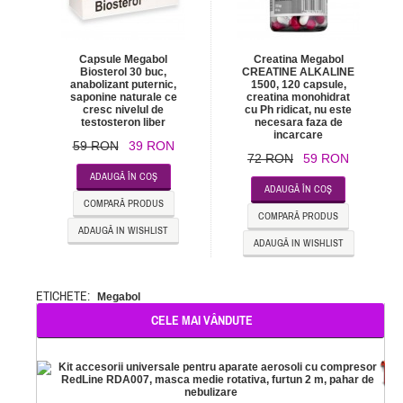
Capsule Megabol
Creatina Megabol
Biosterol 30 buc,
CREATINE ALKALINE
anabolizant puternic,
1500, 120 capsule,
saponine naturale ce
creatina monohidrat
cresc nivelul de
cu Ph ridicat, nu este
testosteron liber
necesara faza de
incarcare
59 RON
39 RON
72 RON
59 RON
ADAUGĂ ÎN COŞ
ADAUGĂ ÎN COŞ
COMPARĂ PRODUS
COMPARĂ PRODUS
ADAUGĂ IN WISHLIST
ADAUGĂ IN WISHLIST
ETICHETE:
Megabol
CELE MAI VÂNDUTE
-