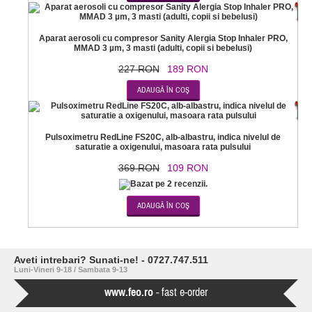
-1
Aparat aerosoli cu compresor Sanity Alergia Stop Inhaler PRO,
MMAD 3 µm, 3 masti (adulti, copii si bebelusi)
227 RON
189 RON
-7
Pulsoximetru RedLine FS20C, alb-albastru, indica nivelul de
saturatie a oxigenului, masoara rata pulsului
369 RON
109 RON
Aveti intrebari? Sunati-ne! - 0727.747.511
Luni-Vineri 9-18 / Sambata 9-13
www.feo.ro
- fast e-order