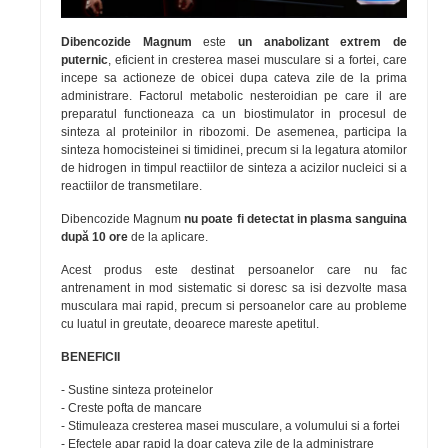
Dibencozide Magnum
este
un anabolizant extrem de
puternic
, eficient in cresterea masei musculare si a fortei, care
incepe sa actioneze de obicei dupa cateva zile de la prima
administrare. Factorul metabolic nesteroidian pe care il are
preparatul functioneaza ca un biostimulator in procesul de
sinteza al proteinilor in ribozomi. De asemenea, participa la
sinteza homocisteinei si timidinei, precum si la legatura atomilor
de hidrogen in timpul reactiilor de sinteza a acizilor nucleici si a
reactiilor de transmetilare.
Dibencozide Magnum
nu
poate fi detectat in plasma sanguina
după 10 ore
de la aplicare.
Acest produs este destinat persoanelor care nu fac
antrenament in mod sistematic si doresc sa isi dezvolte masa
musculara mai rapid, precum si persoanelor care au probleme
cu luatul in greutate, deoarece mareste apetitul.
BENEFICII
- Sustine sinteza proteinelor
- Creste pofta de mancare
- Stimuleaza cresterea masei musculare, a volumului si a fortei
- Efectele apar rapid la doar cateva zile de la administrare