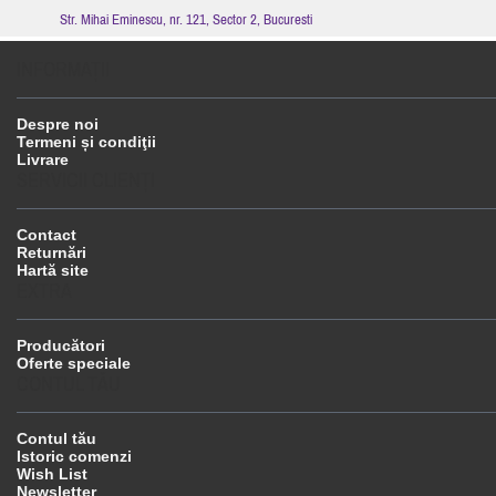
Str. Mihai Eminescu, nr. 121, Sector 2, Bucuresti
INFORMAŢII
Despre noi
Termeni și condiţii
Livrare
SERVICII CLIENŢI
Contact
Returnări
Hartă site
EXTRA
Producători
Oferte speciale
CONTUL TĂU
Contul tău
Istoric comenzi
Wish List
Newsletter