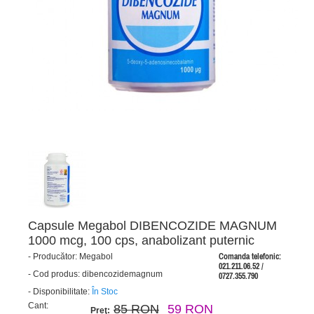
Capsule Megabol DIBENCOZIDE MAGNUM
1000 mcg, 100 cps, anabolizant puternic
-
Producător:
Megabol
Comanda telefonic:
021.211.06.52 /
-
Cod produs:
dibencozidemagnum
0727.355.790
-
Disponibilitate:
În Stoc
Cant:
85 RON
59 RON
Preţ: