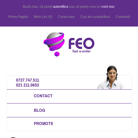
Bună ziua, vă puteți
autentifica
sau vă puteți crea un
cont nou
.
Prima Pagină
Wish List (0)
Contul meu
Coş de cumpărături
Comandă
0727.747.511
021 211.0652
CONTACT
BLOG
PROMOTII