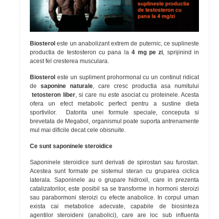
Biosterol
este un anabolizant extrem de puternic, ce suplineste
productia de testosteron cu pana la
4 mg pe zi
, sprijinind in
acest fel cresterea musculara.
Biosterol
este un supliment prohormonal cu un continut ridicat
de
saponine naturale
, care cresc productia asa numitului
tetosteron liber
, si care nu este asociat cu proteinele. Acesta
ofera un efect metabolic perfect pentru a sustine dieta
sportivilor. Datorita unei formule speciale, conceputa si
brevetata de Megabol, organismul poate suporta antrenamente
mul mai dificile decat cele obisnuite.
Ce sunt saponinele steroidice
Saponinele steroidice sunt derivati de spirostan sau furostan.
Acestea sunt formate pe sistemul steran cu gruparea ciclica
laterala. Saponinele au o grupare hidroxil, care in prezenta
catalizatorilor, este posibil sa se transforme in hormoni steroizi
sau parabormoni steroizi cu efecte anabolice. In corpul uman
exista cai metabolice adecvate, capabile de biosinteza
agentilor steroideni (anabolici), care are loc sub influenta