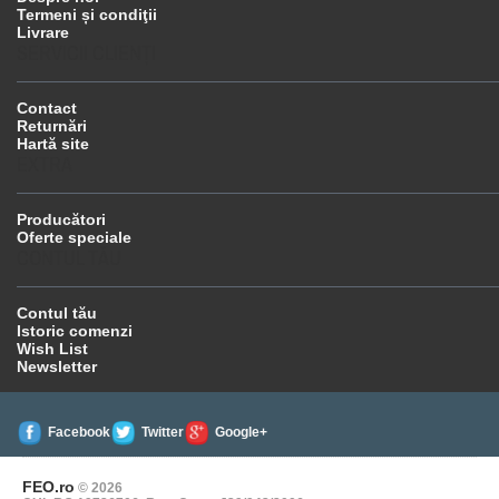
Termeni și condiţii
Livrare
SERVICII CLIENŢI
Contact
Returnări
Hartă site
EXTRA
Producători
Oferte speciale
CONTUL TĂU
Contul tău
Istoric comenzi
Wish List
Newsletter
Facebook
Twitter
Google+
FEO.ro
© 2026