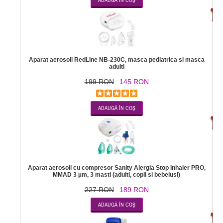
-2
Aparat aerosoli RedLine NB-230C, masca pediatrica si masca
adulti
199 RON
145 RON
-1
Aparat aerosoli cu compresor Sanity Alergia Stop Inhaler PRO,
MMAD 3 µm, 3 masti (adulti, copii si bebelusi)
227 RON
189 RON
-7