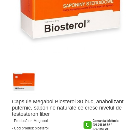
Capsule Megabol Biosterol 30 buc, anabolizant
puternic, saponine naturale ce cresc nivelul de
testosteron liber
-
Producător:
Megabol
Comanda telefonic:
021.211.06.52 /
-
Cod produs:
biosterol
0727.355.790