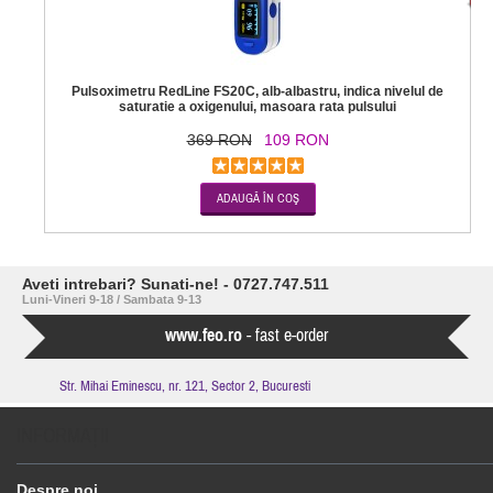
Pulsoximetru RedLine FS20C, alb-albastru, indica nivelul de
saturatie a oxigenului, masoara rata pulsului
369 RON
109 RON
Aveti intrebari? Sunati-ne! - 0727.747.511
Luni-Vineri 9-18 / Sambata 9-13
www.feo.ro
- fast e-order
Str. Mihai Eminescu, nr. 121, Sector 2, Bucuresti
INFORMAŢII
Despre noi