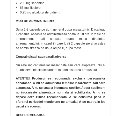
• 200 mg saponine,
• 66 mg fitosterol,
• 0,25 mg alcaloizi steroidieni.
MOD DE ADMINISTRARE:
Se ia 1-2 capsule pe zi, in general dupa masa, zilnic. Daca luati
1 capsula, aceasta se administreaza odata la 18 ore. In ziele de
antrenament luati capsula dupa masa dinaintea
antrenamentului. In cazul in care luati 2 capsule pe zi acestea
se administreaza de doua ori pe zi, dupa mese.
Contraindicatii sau reactii adverse
Nu este indicat femeilor insarcinate sau care alapteaza. Nu s-
au observat efecte secundare la administrarea produsului.
ATENTIE! Produsul se recomanda exclusiv persoanelor
sanatoase. A nu se administra femeilor insarcinate sau care
alapteaza. A nu se lasa la indemana copiilor. Acest supliment
nu inlocuieste alimentatia normala si echilibrata. A nu se
depasi doza zilnica recomandata. A se consuma pana la
sfarsitul perioadei mentionate pe ambalaj. A se pastra in loc
uscat si racoros.
DESPRE MEGABOL