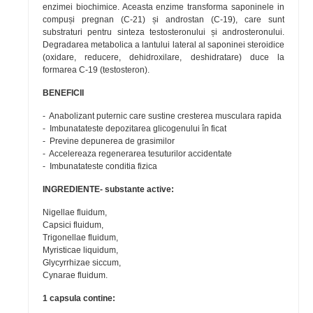
enzimei biochimice. Aceasta enzime transforma saponinele in
compuși pregnan (C-21) și androstan (C-19), care sunt
substraturi pentru sinteza testosteronului și androsteronului.
Degradarea metabolica a lantului lateral al saponinei steroidice
(oxidare, reducere, dehidroxilare, deshidratare) duce la
formarea C-19 (testosteron).
BENEFICII
- Anabolizant puternic care sustine cresterea musculara rapida
- Imbunatateste depozitarea glicogenului în ficat
- Previne depunerea de grasimilor
- Accelereaza regenerarea tesuturilor accidentate
- Imbunatateste conditia fizica
INGREDIENTE- substante active:
Nigellae fluidum,
Capsici fluidum,
Trigonellae fluidum,
Myristicae liquidum,
Glycyrrhizae siccum,
Cynarae fluidum.
1 capsula contine: