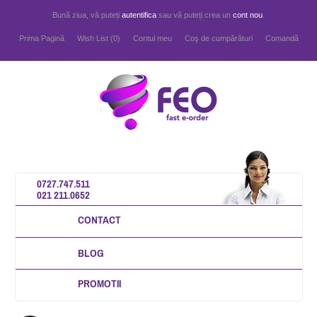
Bună ziua, vă puteți
autentifica
sau vă puteți crea un
cont nou
.
Prima Pagină
Wish List (0)
Contul meu
Coş de cumpărături
Comandă
0727.747.511
021 211.0652
CONTACT
BLOG
PROMOTII