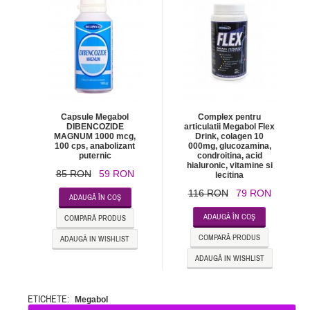
Capsule Megabol
Complex pentru
DIBENCOZIDE
articulatii Megabol Flex
MAGNUM 1000 mcg,
Drink, colagen 10
100 cps, anabolizant
000mg, glucozamina,
puternic
condroitina, acid
hialuronic, vitamine si
85 RON
59 RON
lecitina
116 RON
79 RON
ADAUGĂ ÎN COŞ
ADAUGĂ ÎN COŞ
COMPARĂ PRODUS
COMPARĂ PRODUS
ADAUGĂ IN WISHLIST
ADAUGĂ IN WISHLIST
ETICHETE:
Megabol