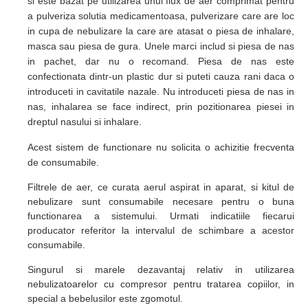
si este bazat pe utilizarea unui flux de aer comprimat pentru
a pulveriza solutia medicamentoasa, pulverizare care are loc
in cupa de nebulizare la care are atasat o piesa de inhalare,
masca sau piesa de gura. Unele marci includ si piesa de nas
in pachet, dar nu o recomand. Piesa de nas este
confectionata dintr-un plastic dur si puteti cauza rani daca o
introduceti in cavitatile nazale. Nu introduceti piesa de nas in
nas, inhalarea se face indirect, prin pozitionarea piesei in
dreptul nasului si inhalare.
Acest sistem de functionare nu solicita o achizitie frecventa
de consumabile.
Filtrele de aer, ce curata aerul aspirat in aparat, si kitul de
nebulizare sunt consumabile necesare pentru o buna
functionarea a sistemului. Urmati indicatiile fiecarui
producator referitor la intervalul de schimbare a acestor
consumabile.
Singurul si marele
dezavantaj relativ in utilizarea
nebulizatoarelor cu compresor pentru tratarea copiilor, in
special a bebelusilor
este
zgomotul.