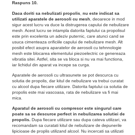
Raspuns 10.
Daca doriti sa nebulizati propolis
,
nu este indicat sa
utilizati aparatele de aerosoli cu mesh
, deoarece in mod
sigur acest lucru va duce la distrugerea capului de nebulizare
mesh. Acest lucru se intampla datorita faptului ca propolisul
este prin excelenta un adeziv puternic, care atunci cand se
usuca cimenteaza orificiile capului de nebulizare mesh. Alt
posibil efect asupra aparatelor de aerosoli cu tehnnologie
mesh este blocarea elementului piezoelectric ce genereaza
vibratia sitei. Astfel, sita se va bloca si nu va mai functiona,
iar lichidul din aparat va incepe sa curga.
Aparatele de aerosoli cu ultrasunete se pot descurca cu
solutia de propolis, dar kitul de nebulizare va trebui curatat
cu alcool dupa fiecare utilizare. Datorita faptului ca solutia de
propolis este mai vascoasa, rata de nebulizare va fi mai
mica.
Aparatul de aerosoli cu compresor este singurul care
poate sa se descurce perfect in nebulizarea solutiei de
propolis.
Dupa fiecare utilizare sau dupa cateva utilizari, va
recomandam sa curatati kitul de nebulizare de depunerile
lipicioase de proplis utilizand alcool. Nu incercati sa utilizati