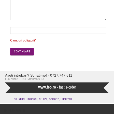
Campuri obligtorii
*
CONTINUARE
Aveti intrebari? Sunati-ne! - 0727.747.511
Luni-Vineri 9-18 / Sambata 9-13
www.feo.ro
- fast e-order
Str. Mihai Eminescu, nr. 121, Sector 2, Bucuresti
INFORMAŢII