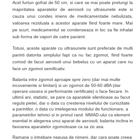
Acel furtun gofrat de 50 cm, si care se mai poate prelungi la
majoritatea aparatelor de aerosoli cu ultrasunete este si
cauza unui condes imens de medicamentatie nebulizata,
valoarea reziduala a acestor aparate fiind foarte mare. Mai
pe scurt, medicamentul se condenseaza in loc sa fie inhalat
sub forma de vapori de catre pacient.
Totusi, aceste aparate cu ultrasunete sunt preferate de multi
parinti datorita simplului fapt ca nu fac zgomot, fiind foarte
comod de facut aerosoli unui bebelus cu un aparat care nu
face un zgomot semificativ.
Balanta intre zgomot aproape spre zero (dar mai multe
incoveniente si limitari) si un zgomot de 50-60 dBA (dar
operare usoara si performante certificate) o face fiecare. In
ultimii ani, statistic, se pare ca aparatele silentioase au facut
regula pietei, dar o data cu cresterea nivelului de curiozitate
a parintilor, o data cu intelegerea modului de functionare, a
parametrilor tehnici si in primul rand MMAD-ului ca element
esential in alegerea unui aparat de aerosoli, balanta inclina in
favoarea aparatelor zgomotoase ca sa zic asa.
Ramane o intrebare nepusa de nimeni, dar care poate creea