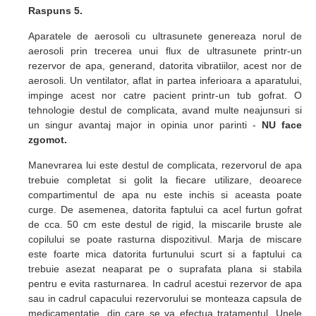
Raspuns 5.
Aparatele de aerosoli cu ultrasunete genereaza norul de
aerosoli prin trecerea unui flux de ultrasunete printr-un
rezervor de apa, generand, datorita vibratiilor, acest nor de
aerosoli. Un ventilator, aflat in partea inferioara a aparatului,
impinge acest nor catre pacient printr-un tub gofrat. O
tehnologie destul de complicata, avand multe neajunsuri si
un singur avantaj major in opinia unor parinti -
NU face
zgomot.
Manevrarea lui este destul de complicata, rezervorul de apa
trebuie completat si golit la fiecare utilizare, deoarece
compartimentul de apa nu este inchis si aceasta poate
curge. De asemenea, datorita faptului ca acel furtun gofrat
de cca. 50 cm este destul de rigid, la miscarile bruste ale
copilului se poate rasturna dispozitivul. Marja de miscare
este foarte mica datorita furtunului scurt si a faptului ca
trebuie asezat neaparat pe o suprafata plana si stabila
pentru e evita rasturnarea. In cadrul acestui rezervor de apa
sau in cadrul capacului rezervorului se monteaza capsula de
medicamentatie, din care se va efectua tratamentul. Unele