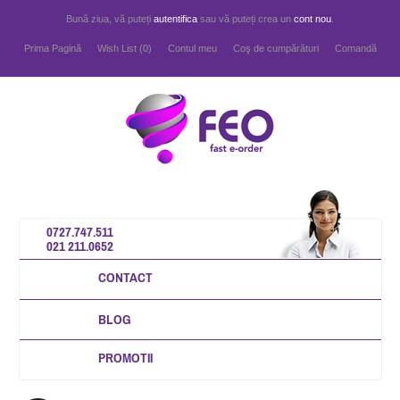
Bună ziua, vă puteți
autentifica
sau vă puteți crea un
cont nou
.
Prima Pagină
Wish List (0)
Contul meu
Coş de cumpărături
Comandă
0727.747.511
021 211.0652
CONTACT
BLOG
PROMOTII