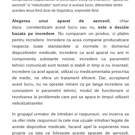
aerosoli” si “nebulizator” sunt unul si acelasi lucru, diferentele dintre
acestea doua fiind doar de lingvistica, expresiile fiind
Alegerea unui aparat de aerosoli
, chiar
daca
constientizam acest lucru sau nu,
este o decizie
bazata pe incredere
. Nu cumparam un produs, ci platim
pentru incredere. Incredere ca acea companie producatoare
respecta toate standardele si normele in domeniul
dispozitivelor medicale; incredere ca acel aparat nu are in
componenta substante nocive; incredere ca parametrii
tehnici comunicati sunt testati si stabili in timp si nu inventati;
incredere ca acel aparat, utilizat cu medicamentatia prescrisa
de medic, ne ofera un tratament eficient. Dar, acceptand
acest lucru, nu ne opreste nimeni ca pe langa incredere sa
cunoastem si parametrii tehnici, modul de functionare si
rezolvarea la problemele care pot sa apara in timpul utilizarii
nebulizatoarelor.
In grupajul urmator de intrebari si raspunsuri, voi incerca sa
va ofer niste raspunsuri la cele mai uzuale intrebari legate de
aceste dispozitive medicale, facand apel la experienta mea
proprie ca tata ce foloseste aceste aparate de aerosoli,