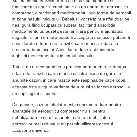
Suzeta inhalator Scian arata ca o suzeta standard si
functioneaza doar in combinatie cu un aparat de aerosoli cu
compresor, directionand medicamentul sub forma de aerosoli
in zona nasului micutului. Bebelusii vor respira astfel doar pe
nas, gura fiind ocupata cu suzeta, facilitand absorbtia
medicamentului. Suzeta este familiara pentru majoritatea
sugarilor si prin urmare poate fi acceptata mai usor, putand fi
considerata o forma de tranzitie catre masca, odata cu
cresterea bebelusului. Acest lucru duce la diminuarea
inghitirii medicamentului in timpul plansului.
Totusi, nu o recomand ca o practica permanenta, ci doar ca
o faza de tranzitie catre masca si catre piesa de gura. In
anumite cazuri, in care masca este respinsa de catre copil,
aceasta este singura varianta de a reusi sa facem aerosoli la
un copil agitat si speriat.
Din pacate, suzeta inhalator este conceputa doar pentru
aparatele de aerosoli cu compresor nu si pentru
nebulizatoarele cu ultrasunete, care au mobilitatea
aerosolilor mai redusa si nu permit utilizarea acestui
accesoriu universal.