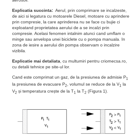
aerosoli.
Explicatia succinta:
Aerul, prin comprimare se incalzeste,
de aici si legatura cu motoarele Diesel, motoare cu aprindere
prin compresie, la care aprinderea nu se face cu bujie ci
exploatand proprietatea aerului de a se incalzi prin
compresie. Acelasi fenomen intalnim atunci cand umflam o
minge sau anvelopa unei biciclete cu o pompa manuala. In
zona de iesire a aerului din pompa observam o incalzire
vizibila.
Explicatie mai detaliata
, cu multumiri pentru criomecsa.ro,
cu detalii tehnice pe site-ul lor.
Cand este comprimat un gaz, de la presiunea de admisie P
1
la presiunea de evacuare P
, volumul se reduce de la V
la
2
1
V
și temperatura crește de la T
la T
(Figura 1).
2
1
2