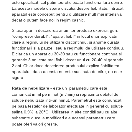
este specificat, cel putin teoretic poate functiona fara oprire.
La aceste modele dispare discutia despre fiabilitate, intrucat
aparatul este conceput pentru o utilizare mult mai intensiva
decat o putem face noi in regim casnic.
Si aici apar in descrierea anumitor produse expresii, gen:
“compresor durabil”, “aparat fiabil” in locul unor explicatii
clare a regimului de utilizare discontinuu, si anume durata
functionarii si a pauzei, sau a regimului de utilizare continuu.
E clar ca un aparat cu 30-30 sau cu functionare continua si
garantie 3 ani este mai fiabil decat unul cu 20-40 si garantie
2 ani. Chiar daca descrierea produsului explica fiabilitatea
aparatului, daca aceasta nu este sustinuta de cifre, nu este
sigura.
Rata de nebulizare -
este un parametru care este
comunicat in ml pe minut (ml/min) si reprezinta debitul de
solutie nebulizata intr-un minut. Parametrul este comunicat
pe baza testelor de laborator efectuate in general cu solutie
salina 0.9% la 20
°
C
. Utilizarea in alte conditii sau cu alte
substante duce la modificari ale acestui parametru care
poate oferi valori gresite
.