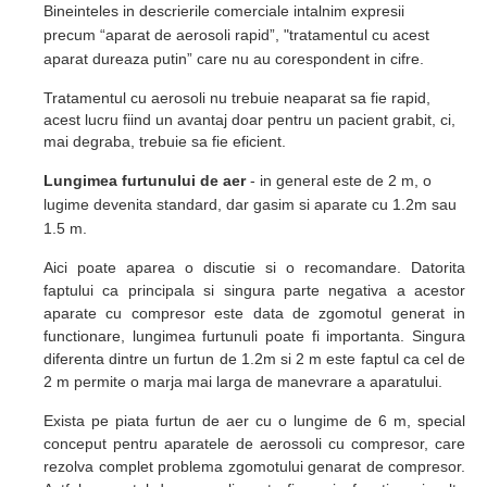
Bineinteles in descrierile comerciale intalnim expresii
precum
“aparat de aerosoli rapid”, "tratamentul cu acest
aparat dureaza putin” care nu au corespondent in cifre.
T
ratamentul
cu aerosoli nu trebuie neaparat sa fie rapid,
acest lucru fiind un avantaj doar pentru un pacient grabit, ci,
mai degraba, trebuie sa fie eficient.
Lungimea furtunului de aer
- in general este de 2 m, o
lugime devenita standard, dar gasim si aparate cu 1.2m sau
1.5 m.
Aici poate aparea o discutie si o recomandare. Datorita
faptului ca principala si singura parte negativa a acestor
aparate cu compresor este data de zgomotul generat in
functionare, lungimea furtunuli poate fi importanta. Singura
diferenta dintre un furtun de 1.2m si 2 m este faptul ca cel de
2 m permite o marja mai larga de manevrare a aparatului.
Exista pe piata furtun de aer cu o lungime de 6 m, special
conceput pentru aparatele de aerossoli cu compresor, care
rezolva complet problema zgomotului genarat de compresor
.