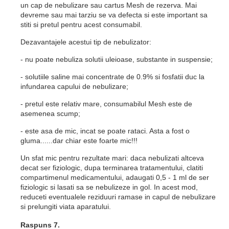
un cap de nebulizare sau cartus Mesh de rezerva. Mai
devreme sau mai tarziu se va defecta si este important sa
stiti si pretul pentru acest consumabil.
Dezavantajele acestui tip de nebulizator:
- nu poate nebuliza solutii uleioase, substante in suspensie;
- solutiile saline mai concentrate de 0.9% si fosfatii duc la
infundarea capului de nebulizare;
- pretul este relativ mare, consumabilul Mesh este de
asemenea scump;
- este asa de mic, incat se poate rataci. Asta a fost o
gluma......dar chiar este foarte mic!!!
Un sfat mic pentru rezultate mari: daca nebulizati altceva
decat ser fiziologic, dupa terminarea tratamentului, clatiti
compartimenul medicamentului, adaugati 0,5 - 1 ml de ser
fiziologic si lasati sa se nebulizeze in gol. In acest mod,
reduceti eventualele reziduuri ramase in capul de nebulizare
si prelungiti viata aparatului.
Raspuns 7.