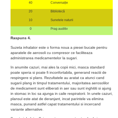
40
Conversație
20
Bibliotecă
10
Sunetele naturii
0
Prag auditiv
Raspuns 4.
Suzeta inhalator este o forma noua a piesei bucale pentru
aparatele de aerosoli cu compresor ce faciliteaza
administrarea medicamentelor la sugari.
In anumite cazuri, mai ales la copii mici, masca standard
poate speria si poate fi inconfortabila, generand reactii de
respingere si plans. Rezultatele au aratat ca atunci cand
sugarii plang in timpul tratamentului, majoritatea aerosolilor
de medicament sunt eliberati in aer sau sunt inghititi si ajung
in stomac in loc sa ajunga in caile respiratorii. In unele cazuri,
plansul este atat de deranjant, incat parintele va elimina
masca, punand astfel capat tratamentului si incercand
variante alternative.