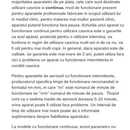
majoritatea aparatelor de pe piata, cele care sunt destinate
utilizarii casnice si
continua
, mod de functionare prezent
pentru aparatele profesionale fabricate in scopul utilizarii lor
in mediul clinic, pentru tratarea mai multor pacienti zilnic,
aparatul putand functiona fara pauza. Achizitia unui aparat cu
functionare continua pentru utilizare casnica este o garantie
ca acel aparat, proiectat pentru o utilizare intensiva, va
funtiona in regim de utilizare casnica multi ani si de ce nu, va
fi util pentru mai multi copii. In general, daca aparatul este de
calitate, iar garantia este mai mare de 2 ani, puteti utiliza fara
nici o problema un aparat cu functionare intermitenta in
conditii casnice.
Pentru aparatele de aerosoli cu functionare intermitenta,
producatorul specifica timpii de functionare recomandati in
formatul nn-mm
,
in care “nn” este numarul de minute de
functionare iar “mm” numarul de minute de pauza. Tinand
cont ca o sedinta medie de aerosoli dureaza 5-10 minute,
orice aparat poate fi utilizat fara probleme. Un interval de
timp de utilizare mai mare poate da o informatie
suplimentara despre fiabilitatea aparatului.
La modele cu functionare continuua, acest parametru nu