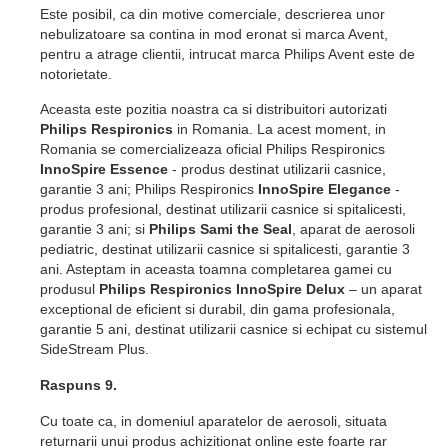
Este posibil, ca din motive comerciale, descrierea unor
nebulizatoare sa contina in mod eronat si marca Avent,
pentru a atrage clientii, intrucat marca Philips Avent este de
notorietate.
Aceasta este pozitia noastra ca si distribuitori autorizati
Philips Respironics
in Romania. La acest moment, in
Romania se comercializeaza oficial Philips Respironics
InnoSpire Essence
- produs destinat utilizarii casnice,
garantie 3 ani; Philips Respironics
InnoSpire Elegance
-
produs profesional, destinat utilizarii casnice si spitalicesti,
garantie 3 ani; si
Philips Sami the Seal
, aparat de aerosoli
pediatric, destinat utilizarii casnice si spitalicesti, garantie 3
ani. Asteptam in aceasta toamna completarea gamei cu
produsul
Philips Respironics InnoSpire Delux
– un aparat
exceptional de eficient si durabil, din gama profesionala,
garantie 5 ani, destinat utilizarii casnice si echipat cu sistemul
SideStream Plus.
Raspuns 9.
Cu toate ca, in domeniul aparatelor de aerosoli, situata
returnarii unui produs achizitionat online este foarte rar