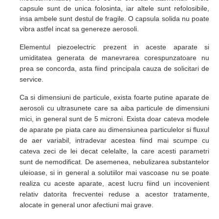
capsule sunt de unica folosinta, iar altele sunt refolosibile,
insa ambele sunt destul de fragile. O capsula solida nu poate
vibra astfel incat sa genereze aerosoli.
Elementul piezoelectric prezent in aceste aparate si
umiditatea generata de manevrarea corespunzatoare nu
prea se concorda
, asta fiind principala cauza de solicitari de
service.
Ca si dimensiuni de particule, exista foarte putine aparate de
aerosoli cu ultrasunete care sa aiba particule de dimensiuni
mici, in general sunt de 5 microni. Exista doar cateva modele
de aparate pe piata care au dimensiunea particulelor si fluxul
de aer variabil, intradevar acestea fiind mai scumpe cu
cateva zeci de lei decat celelalte, la care acesti parametri
sunt de nemodificat. De asemenea, nebulizarea substantelor
uleioase, si in general a solutiilor mai vascoase nu se poate
realiza cu aceste aparate, acest lucru fiind un incovenient
relativ datorita frecventei reduse a acestor tratamente,
alocate in general unor afectiuni mai grave.