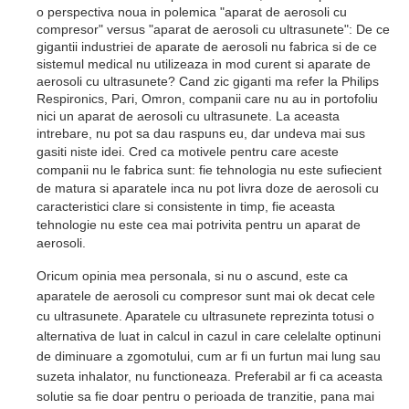
o perspectiva noua in polemica "aparat de aerosoli cu
compresor" versus "aparat de aerosoli cu ultrasunete": De ce
gigantii industriei de aparate de aerosoli nu fabrica si de ce
sistemul medical nu utilizeaza in mod curent si aparate de
aerosoli cu ultrasunete? Cand zic giganti ma refer la Philips
Respironics, Pari, Omron, companii care nu au in portofoliu
nici un aparat de aerosoli cu ultrasunete. La aceasta
intrebare, nu pot sa dau raspuns eu, dar undeva mai sus
gasiti niste idei.
Cred ca motivele pentru care aceste
companii nu le fabrica sunt: fie tehnologia nu este sufiecient
de matura si aparatele inca nu pot livra doze de aerosoli cu
caracteristici clare si consistente in timp, fie aceasta
tehnologie nu este cea mai potrivita pentru un aparat de
aerosoli.
Oricum opinia mea personala, si nu o ascund, este ca
aparatele de aerosoli cu compresor sunt mai ok decat cele
cu ultrasunete. Aparatele cu ultrasunete reprezinta totusi o
alternativa de luat in calcul in cazul in care celelalte optinuni
de diminuare a zgomotului, cum ar fi un furtun mai lung sau
suzeta inhalator, nu functioneaza. Preferabil ar fi ca aceasta
solutie sa fie doar pentru o perioada de tranzitie, pana mai