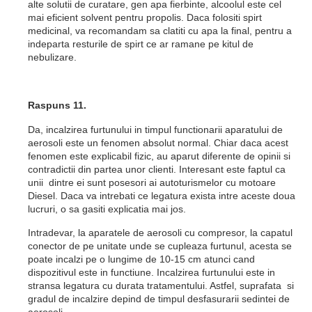
alte solutii de curatare, gen apa fierbinte, alcoolul este cel
mai eficient solvent pentru propolis. Daca folositi spirt
medicinal, va recomandam sa clatiti cu apa la final, pentru a
indeparta resturile de spirt ce ar ramane pe kitul de
nebulizare.
Raspuns 11.
Da, incalzirea furtunului in timpul functionarii aparatului de
aerosoli este un fenomen absolut normal. Chiar daca acest
fenomen este explicabil fizic, au aparut diferente de opinii si
contradictii din partea unor clienti. Interesant este faptul ca
unii dintre ei sunt posesori ai autoturismelor cu motoare
Diesel. Daca va intrebati ce legatura exista intre aceste doua
lucruri, o sa gasiti explicatia mai jos.
Intradevar, la aparatele de aerosoli cu compresor, la capatul
conector de pe unitate unde se cupleaza furtunul, acesta se
poate incalzi pe o lungime de 10-15 cm atunci cand
dispozitivul este in functiune. Incalzirea furtunului este in
stransa legatura cu durata tratamentului. Astfel, suprafata si
gradul de incalzire depind de timpul desfasurarii sedintei de