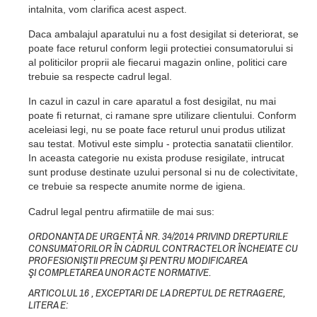
intalnita, vom clarifica acest aspect.
Daca ambalajul aparatului nu a fost desigilat si deteriorat, se
poate face returul conform legii protectiei consumatorului si
al politicilor proprii ale fiecarui magazin online, politici care
trebuie sa respecte cadrul legal.
In cazul in cazul in care aparatul a fost desigilat, nu mai
poate fi returnat, ci ramane spre utilizare clientului. Conform
aceleiasi legi, nu se poate face returul unui produs utilizat
sau testat. Motivul este simplu - protectia sanatatii clientilor.
In aceasta categorie nu exista produse resigilate, intrucat
sunt produse destinate uzului personal si nu de colectivitate,
ce trebuie sa respecte anumite norme de igiena.
Cadrul legal pentru afirmatiile de mai sus:
ORDONANŢA DE URGENŢĂ NR. 34/2014 PRIVIND DREPTURILE
CONSUMATORILOR ÎN CADRUL CONTRACTELOR ÎNCHEIATE CU
PROFESIONIŞTII PRECUM ŞI PENTRU MODIFICAREA
ŞI COMPLETAREA UNOR ACTE NORMATIVE.
ARTICOLUL 16 , EXCEPTARI DE LA DREPTUL DE RETRAGERE,
LITERA E: