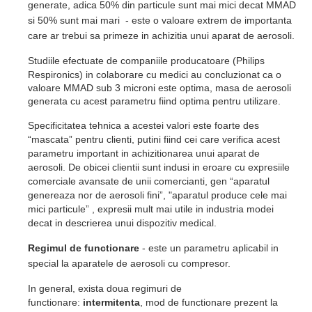
generate, adica 50% din particule sunt mai mici decat MMAD
si 50% sunt mai mari - este o valoare extrem de importanta
care ar trebui sa primeze in achizitia unui aparat de aerosoli.
Studiile efectuate de companiile producatoare
(Philips
Respironics)
in colaborare cu medici au concluzionat ca o
valoare MMAD sub 3 microni este optima, masa de aerosoli
generata cu acest parametru fiind optima pentru utilizare.
Specificitatea tehnica a acestei valori este foarte des
“mascata” pentru clienti, putini fiind cei care verifica acest
parametru important in achizitionarea unui aparat de
aerosoli. De obicei clientii sunt indusi in eroare cu expresiile
comerciale avansate de unii comercianti, gen “aparatul
genereaza nor de aerosoli fini”, "aparatul produce cele mai
mici particule” , expresii mult mai utile in industria modei
decat in descrierea unui dispozitiv medical.
Regimul de functionare
- este un parametru aplicabil in
special la aparatele de aerosoli cu compresor.
In general, exista doua regimuri de
functionare:
intermitenta
, mod de functionare prezent la