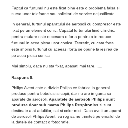
Faptul ca furtunul nu este fixat bine este o problema falsa si
sursa unor telefoane sau solicitari de service nejustificate.
In general, furtunul aparatului de aerosoli cu compresor este
fixat pe un element conic. Capatul furtunului fiind cilindric,
pentru mufare este necesara o forta pentru a introduce
furtunul in acea piesa usor conica. Teoretic, cu cata forta
este impins furtunul cu aceeasi forta se opune la iesirea de
pe acea piesa conica
Mai simplu, daca nu sta fixat, apasati mai tare.......
Raspuns 8.
Philips Avent este o divizie Philips ce fabrica in general
produse pentru bebelusi si copii, dar nu are in gama sa
aparate de aerosoli.
Aparatele de aerosoli Philips sunt
produse doar sub marca Philips Respironics
si sunt
destinate atat adultilor, cat si celor mici. Daca aveti un aparat
de aerosoli Philips Avent, va rog sa ne trimiteti pe emailul de
la datele de contact o fotografie.