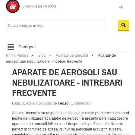
0 produs(e) - 0 RON
Categorii
Prima Pagină
Blog
Aparate de aerosoli
Aparate de
aerosoli sau nebulizatoare - Intrebari frecvente
APARATE DE AEROSOLI SAU
NEBULIZATOARE - INTREBARI
FRECVENTE
Data: 01-09-2016
|
Scris de
Feo.ro
|
1
comentarii
Articolul incearca sa raspunda la cele mai intalnite probleme si intrebari
legate de utilizarea aparatelor de aerosoli si prezinta pareri atat despre
aparatele de aerosoli ieftine cat si despre cele profesionale. Nu este
perfect si complet, de aceea va invit sa participati activ prin sugestii,
completarea raspunsurilor si comentarii. Incep cu o lamurire: “aparat de