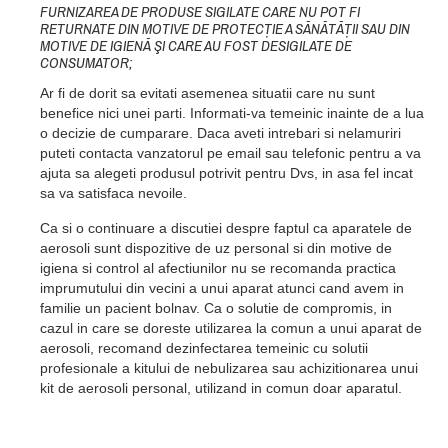
FURNIZAREA DE PRODUSE SIGILATE CARE NU POT FI
RETURNATE DIN MOTIVE DE PROTECŢIE A SĂNĂTĂŢII SAU DIN
MOTIVE DE IGIENĂ ŞI CARE AU FOST DESIGILATE DE
CONSUMATOR;
Ar fi de dorit sa evitati
asemenea situatii care nu sunt
benefice nici unei parti. Informati-va temeinic inainte de a lua
o decizie de cumparare. Daca aveti intrebari si nelamuriri
puteti contacta vanzatorul pe email sau telefonic pentru a va
ajuta sa alegeti produsul potrivit pentru Dvs, in asa fel incat
sa va satisfaca nevoile.
Ca si o continuare a discutiei despre faptul ca aparatele de
aerosoli sunt dispozitive de uz personal si din motive de
igiena si control al afectiunilor nu se recomanda practica
imprumutului din vecini a unui aparat atunci cand avem in
familie un pacient bolnav. Ca o solutie de compromis, in
cazul in care se doreste utilizarea la comun a unui aparat de
aerosoli, recomand dezinfectarea temeinic cu solutii
profesionale a kitului de nebulizarea sau achizitionarea unui
kit de aerosoli personal, utilizand in comun doar aparatul.