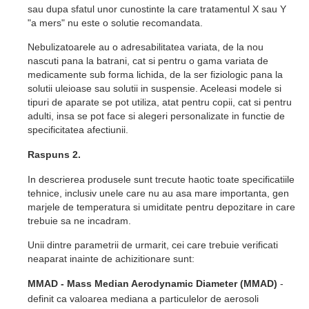
sau dupa sfatul unor cunostinte la care tratamentul X sau Y
"a mers" nu este o solutie recomandata.
Nebulizatoarele au o adresabilitatea variata, de la nou
nascuti pana la batrani, cat si pentru o gama variata de
medicamente sub forma lichida, de la ser fiziologic pana la
solutii uleioase sau solutii in suspensie. Aceleasi modele si
tipuri de aparate se pot utiliza, atat pentru copii, cat si pentru
adulti, insa se pot face si alegeri personalizate in functie de
specificitatea afectiunii.
Raspuns 2.
In descrierea produsele sunt trecute haotic toate specificatiile
tehnice, inclusiv unele care nu au asa mare importanta, gen
marjele de temperatura si umiditate pentru depozitare in care
trebuie sa ne incadram.
Unii dintre parametrii de urmarit, cei care trebuie verificati
neaparat inainte de achizitionare sunt:
MMAD - Mass Median Aerodynamic Diameter (MMAD)
-
definit ca valoarea mediana a particulelor de aerosoli