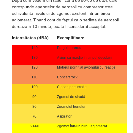
Dupa cum vedem din tabel, zona de 50-60 de dB
A
, care
corespunde aparatelor de aerosoli cu compresor este
echivalenta
nivelului de zgomot existent intr un birou
aglomerat. Tinand cont de faptul ca o sedinta de aerosoli
dureaza 5-10 minute, poate fi considerat acceptabil.
Intensitatea (dBA)
Exemplificare
140
Pragul dureros
130
Avion cu reacție în timpul decolării
120
Motorul pornit al avionului cu reacție
110
Concert rock
100
Ciocan pneumatic
90
Zgomot de stradă
80
Zgomotul trenului
70
Aspirator
50-60
Zgomot într-un birou aglomerat