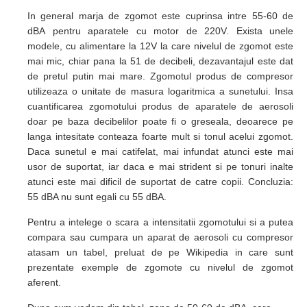
In general marja de zgomot este cuprinsa intre 55-60 de
dB
A
pentru aparatele cu motor de 220V. Exista unele
modele, cu alimentare la 12V la care nivelul de zgomot este
mai mic, chiar pana la 51 de decibeli, dezavantajul este dat
de pretul putin mai mare.
Zgomotul produs de compresor
utilizeaza o unitate de masura logaritmica a sunetului. Insa
cuantificarea zgomotului produs de aparatele de aerosoli
doar pe baza decibelilor poate fi o greseala, deoarece pe
langa intesitate conteaza foarte mult si tonul acelui zgomot.
Daca sunetul e mai catifelat, mai infundat atunci este mai
usor de suportat, iar daca e mai strident si pe tonuri inalte
atunci este mai dificil de suportat de catre copii.
Concluzia:
55 dBA nu sunt egali cu 55 dBA.
Pentru a intelege o scara a intensitati
i
zgomotului si a putea
compara sau cumpara un aparat de aerosoli cu compresor
atasam un tabel, preluat de pe Wikipedia in care sunt
prezentate exemple de zgomote cu nivelul de zgomot
aferent.