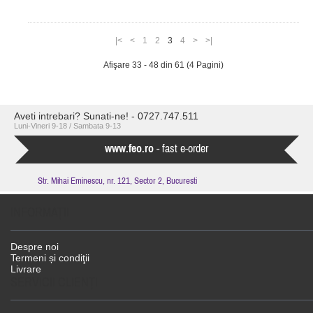
|<
<
1
2
3
4
>
>|
Afişare 33 - 48 din 61 (4 Pagini)
Aveti intrebari? Sunati-ne! - 0727.747.511
Luni-Vineri 9-18 / Sambata 9-13
www.feo.ro
- fast e-order
Str. Mihai Eminescu, nr. 121, Sector 2, Bucuresti
INFORMAŢII
Despre noi
Termeni și condiţii
Livrare
SERVICII CLIENŢI