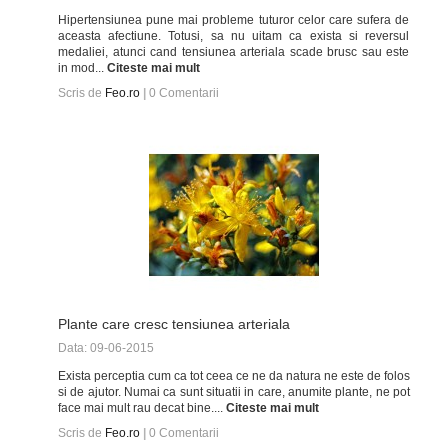
Hipertensiunea pune mai probleme tuturor celor care sufera de
aceasta afectiune. Totusi, sa nu uitam ca exista si reversul
medaliei, atunci cand tensiunea arteriala scade brusc sau este
in mod...
Citeste mai mult
Scris de
Feo.ro
|
0
Comentarii
Plante care cresc tensiunea arteriala
Data: 09-06-2015
Exista perceptia cum ca tot ceea ce ne da natura ne este de folos
si de ajutor. Numai ca sunt situatii in care, anumite plante, ne pot
face mai mult rau decat bine....
Citeste mai mult
Scris de
Feo.ro
|
0
Comentarii