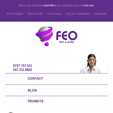
Bună ziua, vă puteți
autentifica
sau vă puteți crea un
cont nou
.
Prima Pagină
Wish List (0)
Contul meu
Coş de cumpărături
Comandă
0727.747.511
021 211.0652
CONTACT
BLOG
PROMOTII