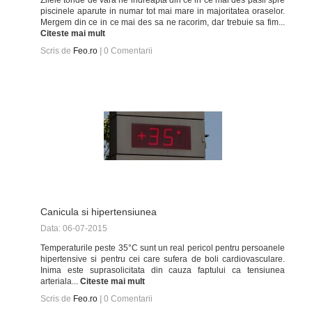
Zilele toride de vara ne indreapta din ce in ce mai des pasii spre
piscinele aparute in numar tot mai mare in majoritatea oraselor.
Mergem din ce in ce mai des sa ne racorim, dar trebuie sa fim...
Citeste mai mult
Scris de
Feo.ro
|
0
Comentarii
Canicula si hipertensiunea
Data: 06-07-2015
Temperaturile peste 35°C sunt un real pericol pentru persoanele
hipertensive si pentru cei care sufera de boli cardiovasculare.
Inima este suprasolicitata din cauza faptului ca tensiunea
arteriala...
Citeste mai mult
Scris de
Feo.ro
|
0
Comentarii